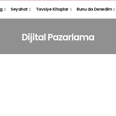
og
Seyahat
Tavsiye Kitaplar
Bunu da Denedim
Dijital Pazarlama
DIJITAL PAZARLAMA