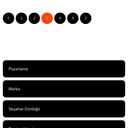
Dünyanın İlk Uluslararası E-Anlaşması
1
2
3
4
5
14 Aralık 2013
Pazarlama
Marka
Seyahat Günlüğü