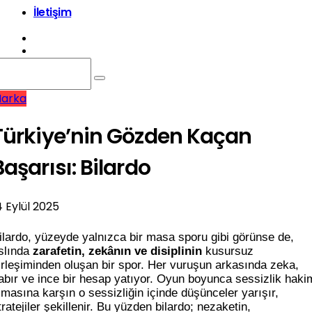
İletişim
arka
Türkiye’nin Gözden Kaçan
Başarısı: Bilardo
4 Eylül 2025
ilardo, yüzeyde yalnızca bir masa sporu gibi görünse de,
slında
zarafetin, zekânın ve disiplinin
kusursuz
irleşiminden oluşan bir spor. Her vuruşun arkasında zeka,
abır ve ince bir hesap yatıyor. Oyun boyunca sessizlik haki
lmasına karşın o sessizliğin içinde düşünceler yarışır,
tratejiler şekillenir. Bu yüzden bilardo; nezaketin,