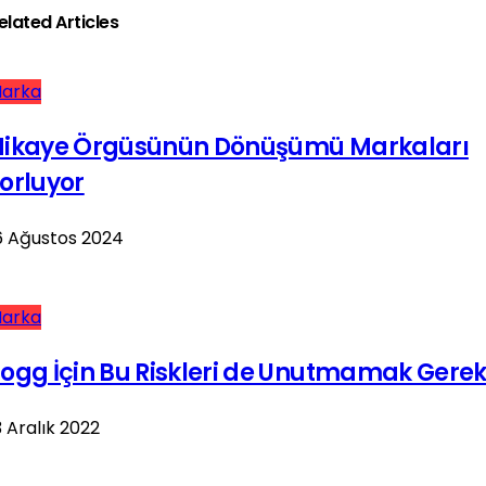
elated Articles
arka
Hikaye Örgüsünün Dönüşümü Markaları
orluyor
6 Ağustos 2024
arka
ogg İçin Bu Riskleri de Unutmamak Gere
3 Aralık 2022