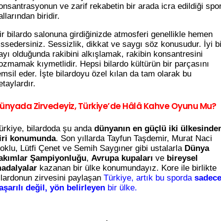
onsantrasyonun ve zarif rekabetin bir arada icra edildiği spo
allarından biridir.
ir bilardo salonuna girdiğinizde atmosferi genellikle hemen
issedersiniz. Sessizlik, dikkat ve saygı söz konusudur. İyi bi
ayı olduğunda rakibini alkışlamak, rakibin konsantresini
ozmamak kıymetlidir. Hepsi bilardo kültürün bir parçasını
emsil eder. İşte bilardoyu özel kılan da tam olarak bu
etaylardır.
ünyada Zirvedeyiz, Türkiye’de Hâlâ Kahve Oyunu Mu?
ürkiye, bilardoda şu anda
dünyanın en güçlü iki ülkesinde
iri konumunda
. Son yıllarda Tayfun Taşdemir, Murat Naci
oklu, Lütfi Çenet ve Semih Saygıner gibi ustalarla
Dünya
akımlar Şampiyonluğu
,
Avrupa kupaları
ve
bireysel
adalyalar
kazanan bir ülke konumundayız. Kore ile birlikte
ilardonun zirvesini paylaşan
Türkiye, artık bu sporda
sadec
aşarılı değil, yön belirleyen
bir ülke.