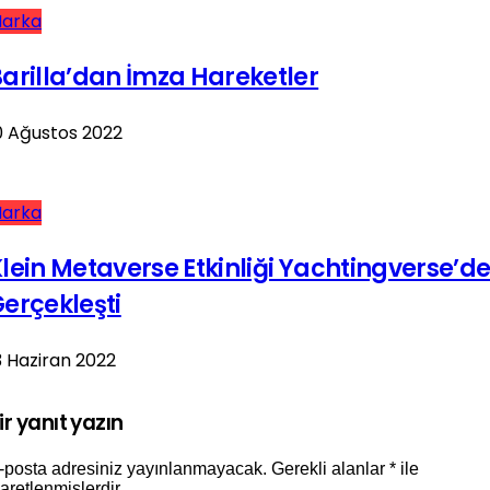
arka
arilla’dan İmza Hareketler
0 Ağustos 2022
arka
lein Metaverse Etkinliği Yachtingverse’d
erçekleşti
3 Haziran 2022
ir yanıt yazın
-posta adresiniz yayınlanmayacak.
Gerekli alanlar
*
ile
şaretlenmişlerdir