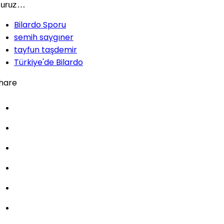
luruz…
Bilardo Sporu
semih saygıner
tayfun taşdemir
Türkiye'de Bilardo
hare