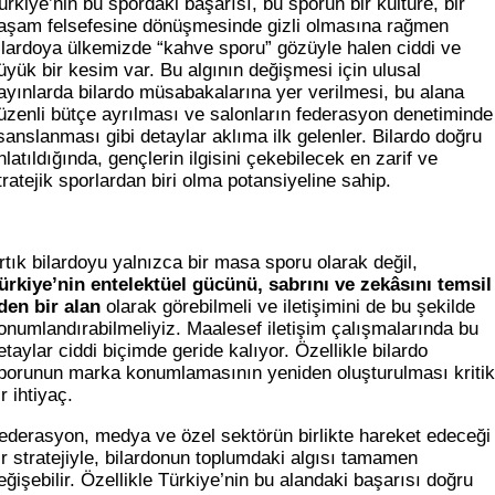
ürkiye’nin bu spordaki başarısı, bu sporun bir kültüre, bir
aşam felsefesine dönüşmesinde gizli olmasına rağmen
ilardoya ülkemizde “kahve sporu” gözüyle halen ciddi ve
üyük bir kesim var. Bu algının değişmesi için ulusal
ayınlarda bilardo müsabakalarına yer verilmesi, bu alana
üzenli bütçe ayrılması ve salonların federasyon denetiminde
isanslanması gibi detaylar aklıma ilk gelenler. Bilardo doğru
nlatıldığında, gençlerin ilgisini çekebilecek en zarif ve
tratejik sporlardan biri olma potansiyeline sahip.
rtık bilardoyu yalnızca bir masa sporu olarak değil,
ürkiye’nin entelektüel gücünü, sabrını ve zekâsını temsil
den bir alan
olarak görebilmeli ve iletişimini de bu şekilde
onumlandırabilmeliyiz. Maalesef iletişim çalışmalarında bu
etaylar ciddi biçimde geride kalıyor. Özellikle bilardo
porunun marka konumlamasının yeniden oluşturulması kritik
ir ihtiyaç.
ederasyon, medya ve özel sektörün birlikte hareket edeceği
ir stratejiyle, bilardonun toplumdaki algısı tamamen
eğişebilir. Özellikle Türkiye’nin bu alandaki başarısı doğru