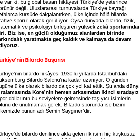
e var ki, bu global başarı hikâyesi Türkiye’de yeterince
örünür değil. Uluslararası turnuvalarda Türkiye bayrağı
efalarca kürsüde dalgalanırken, ülke içinde hâlâ bilardo
kahve sporu” olarak görülüyor. Oysa dünyada bilardo, fizik,
atematik ve psikolojiyi birleştiren
yüksek zekâ sporlarında
iri. Biz ise, en güçlü olduğumuz alanlardan birinde
arkındalık yaratmakta geç kaldık ve kalmaya da devam
diyoruz.
ürkiye’nin Bilardo Başarısı
ürkiye’nin bilardo hikâyesi 1930’lu yıllarda İstanbul’daki
üksemburg Bilardo Salonu’na kadar uzanıyor. O günden
ugüne ülke olarak bilardo da çok yol kat ettik. Şu anda
düny
ıralamasında Kore’nin hemen arkasından ikinci sıradayız
por dallarının bu seviyelere gelmesinde taşıyıcı isimlerin
olünü de unutmamak gerek. Bilardo sporunda ise bizim
lkemizde bunun adı Semih Saygıner’dir.
ürkiye’de bilardo denilince akla gelen ilk isim hiç kuşkusuz