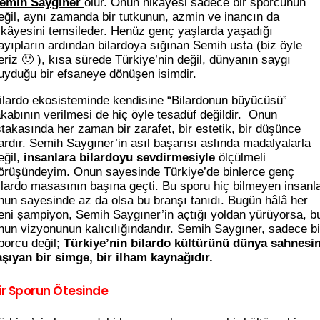
emih Saygıner
olur. Onun hikâyesi sadece bir sporcunun
eğil, aynı zamanda bir tutkunun, azmin ve inancın da
ikâyesini temsileder. Henüz genç yaşlarda yaşadığı
ayıpların ardından bilardoya sığınan Semih usta (biz öyle
eriz 🙂 ), kısa sürede Türkiye’nin değil, dünyanın saygı
uyduğu bir efsaneye dönüşen isimdir.
ilardo ekosisteminde kendisine “Bilardonun büyücüsü”
akabının verilmesi de hiç öyle tesadüf değildir. Onun
stakasında her zaman bir zarafet, bir estetik, bir düşünce
ardır. Semih Saygıner’in asıl başarısı aslında madalyalarla
eğil,
insanlara bilardoyu sevdirmesiyle
ölçülmeli
örüşündeyim. Onun sayesinde Türkiye’de binlerce genç
ilardo masasının başına geçti. Bu sporu hiç bilmeyen insanl
nun sayesinde az da olsa bu branşı tanıdı. Bugün hâlâ her
eni şampiyon, Semih Saygıner’in açtığı yoldan yürüyorsa, b
nun vizyonunun kalıcılığındandır. Semih Saygıner, sadece bi
porcu değil;
Türkiye’nin bilardo kültürünü dünya sahnesi
aşıyan bir simge, bir ilham kaynağıdır.
ir Sporun Ötesinde