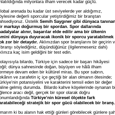
nlatıldığında milyonlara ilham verecek kadar güçlü.
lobal arenada bu kadar üst seviyelerde yer aldığımız,
öylesine değerli sporcular yetiştirdiğimiz bir branştan
ahsediyoruz. Üstelik
Semih Saygıner gibi dünyaca tanına
ir markayı doğurmuş bir spordan. Spor dallarında
adalyalar alınır, başarılar elde edilir ama bir ülkenin
smini dünyaya duyuracak ikonik bir sporcu yaratabilmek
ok zor bir detaydır.
Aklınızdan spor branşlarını bir geçirin 
 branşı söylediğiniz, düşündüğünüz (ilgilenmeseniz dahi)
klınıza kaç isim geldiğini bir test edin.
olayısıyla bilardo, Türkiye için sadece bir başarı hikâyesi
eğil; dünya sahnesinde doğan, büyüyen ve hâlâ ilham
ermeye devam eden bir kültürel miras. Bu spor sabrın,
ekânın ve zarafetin iç içe geçtiği bir alan olmanın ötesinde;
ürkiye’nin potansiyelini ve karakterini temsil eden bir değer
aline gelmiş durumda. Bilardo kahve köşelerinde oynanan b
ğlence aracı değil, gerçek bir spor olarak doğru
onumlandığında
Türkiye’nin küresel ölçekte fark
aratabileceği stratejik bir spor gücü olabilecek bir branş.
marım ki bu alanın hak ettiği günleri görebilecek günlere şah