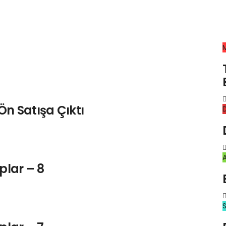
Ön Satışa Çıktı
D
plar – 8