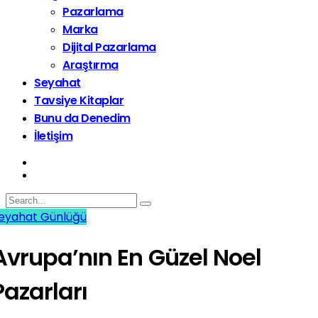
Pazarlama
Marka
Dijital Pazarlama
Araştırma
Seyahat
Tavsiye Kitaplar
Bunu da Denedim
İletişim
eyahat Günlüğü
Avrupa’nın En Güzel Noel
Pazarları