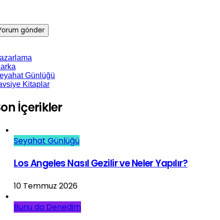
azarlama
arka
eyahat Günlüğü
avsiye Kitaplar
on İçerikler
Seyahat Günlüğü
Los Angeles Nasıl Gezilir ve Neler Yapılır?
10 Temmuz 2026
Bunu da Denedim