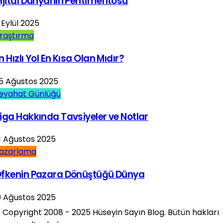
ijital Dünyanın Pentimentosu
 Eylül 2025
raştırma
n Hızlı Yol En Kısa Olan Mıdır?
5 Ağustos 2025
eyahat Günlüğü
iga Hakkında Tavsiyeler ve Notlar
1 Ağustos 2025
azarlama
fkenin Pazara Dönüştüğü Dünya
9 Ağustos 2025
 Copyright 2008 - 2025 Hüseyin Sayın Blog. Bütün hakları