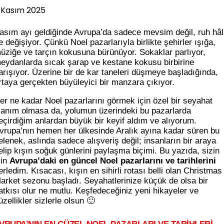
 Kasım 2025
asım ayı geldiğinde Avrupa’da sadece mevsim değil, ruh hâl
e değişiyor. Çünkü Noel pazarlarıyla birlikte şehirler ışığa,
üziğe ve tarçın kokusuna bürünüyor. Sokaklar parlıyor,
eydanlarda sıcak şarap ve kestane kokusu birbirine
arışıyor. Üzerine bir de kar taneleri düşmeye başladığında,
rtaya gerçekten büyüleyici bir manzara çıkıyor.
er ne kadar Noel pazarlarını görmek için özel bir seyahat
lanım olmasa da, yolumun üzerindeki bu pazarlarda
eçirdiğim anlardan büyük bir keyif aldım ve alıyorum.
vrupa’nın hemen her ülkesinde Aralık ayına kadar süren bu
elenek, aslında sadece alışveriş değil; insanların bir araya
elip kışın soğuk günlerini paylaşma biçimi. Bu yazıda, sizin
çin
Avrupa’daki en güncel Noel pazarlarını ve tarihlerini
erledim. Kısacası, kışın en sihirli rotası belli olan Christmas
arket sezonu başladı. Seyahatlerinize küçük de olsa bir
atkısı olur ne mutlu. Keşfedeceğiniz yeni hikayeler ve
üzellikler sizlerle olsun 🙂