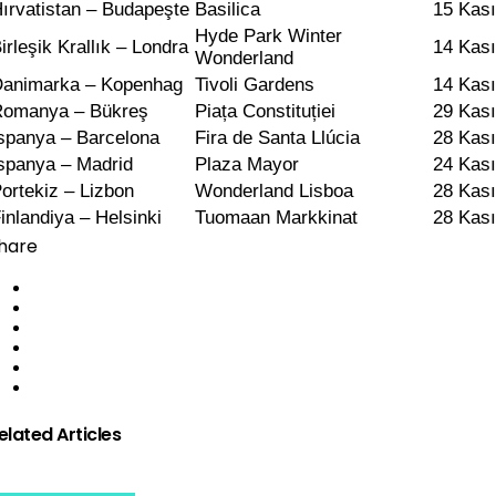
ırvatistan – Budapeşte
Basilica
15 Kas
Hyde Park Winter
irleşik Krallık – Londra
14 Kas
Wonderland
animarka – Kopenhag
Tivoli Gardens
14 Kas
omanya – Bükreş
Piața Constituției
29 Kası
spanya – Barcelona
Fira de Santa Llúcia
28 Kası
spanya – Madrid
Plaza Mayor
24 Kası
ortekiz – Lizbon
Wonderland Lisboa
28 Kas
inlandiya – Helsinki
Tuomaan Markkinat
28 Kası
hare
elated Articles