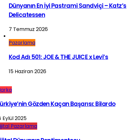
Dünyanın En İyi Pastrami Sandviçi – Katz’s
Delicatessen
7 Temmuz 2026
Pazarlama
Kod Adı 501: JOE & THE JUICE x Levi’s
15 Haziran 2026
arka
ürkiye’nin Gözden Kaçan Başarısı: Bilardo
4 Eylül 2025
ijital Pazarlama