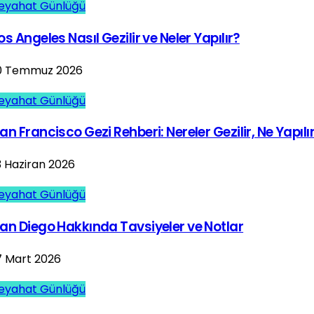
eyahat Günlüğü
os Angeles Nasıl Gezilir ve Neler Yapılır?
0 Temmuz 2026
eyahat Günlüğü
an Francisco Gezi Rehberi: Nereler Gezilir, Ne Yapılı
3 Haziran 2026
eyahat Günlüğü
an Diego Hakkında Tavsiyeler ve Notlar
7 Mart 2026
eyahat Günlüğü