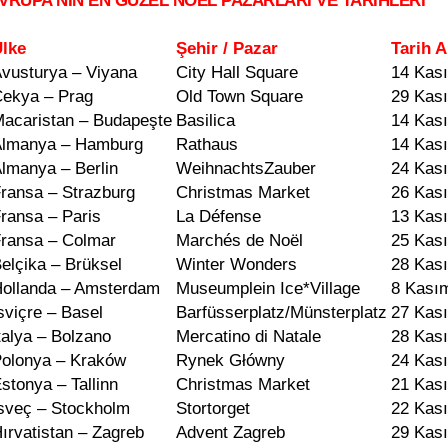
VRUPA’NIN EN GÜZEL NOEL PAZARLARI VE TARİHLERİ
lke
Şehir / Pazar
Tarih A
vusturya – Viyana
City Hall Square
14 Kası
ekya – Prag
Old Town Square
29 Kas
acaristan – Budapeşte
Basilica
14 Kas
lmanya – Hamburg
Rathaus
14 Kası
lmanya – Berlin
WeihnachtsZauber
24 Kası
ransa – Strazburg
Christmas Market
26 Kası
ransa – Paris
La Défense
13 Kası
ransa – Colmar
Marchés de Noël
25 Kası
elçika – Brüksel
Winter Wonders
28 Kas
ollanda – Amsterdam
Museumplein Ice*Village
8 Kası
sviçre – Basel
Barfüsserplatz/Münsterplatz
27 Kası
talya – Bolzano
Mercatino di Natale
28 Kas
olonya – Kraków
Rynek Główny
24 Kas
stonya – Tallinn
Christmas Market
21 Kası
sveç – Stockholm
Stortorget
22 Kası
ırvatistan – Zagreb
Advent Zagreb
29 Kas