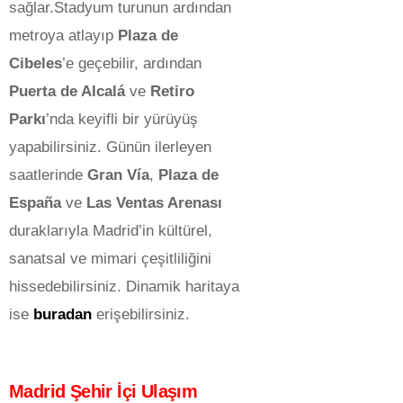
sağlar.Stadyum turunun ardından
metroya atlayıp
Plaza de
Cibeles
’e geçebilir, ardından
Puerta de Alcalá
ve
Retiro
Parkı
’nda keyifli bir yürüyüş
yapabilirsiniz. Günün ilerleyen
saatlerinde
Gran Vía
,
Plaza de
España
ve
Las Ventas Arenası
duraklarıyla Madrid’in kültürel,
sanatsal ve mimari çeşitliliğini
hissedebilirsiniz. Dinamik haritaya
ise
buradan
erişebilirsiniz.
Madrid Şehir İçi Ulaşım