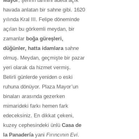
Mayor
, şehrin tarihini adeta açık
havada anlatan bir sahne gibi. 1620
yılında Kral III. Felipe döneminde
açılan bu görkemli meydan, bir
zamanlar
boğa güreşleri,
düğünler, hatta idamlara
sahne
olmuş. Meydan, geçmişte bir pazar
yeri olarak da hizmet vermiş.
Belirli günlerde yeniden o eski
ruhuna dönüyor. Plaza Mayor’un
binaları arasında gezerken
mimarideki farkı hemen fark
edeceksiniz. En dikkat çekeni,
kuzey cephesindeki ünlü
Casa de
la Panadería
yani
Fırıncının Evi
.