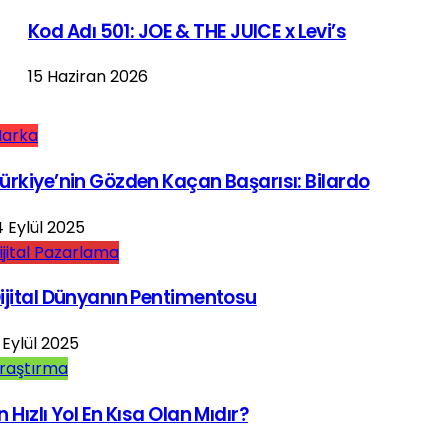
Kod Adı 501: JOE & THE JUICE x Levi’s
15 Haziran 2026
arka
ürkiye’nin Gözden Kaçan Başarısı: Bilardo
4 Eylül 2025
ijital Pazarlama
ijital Dünyanın Pentimentosu
 Eylül 2025
raştırma
n Hızlı Yol En Kısa Olan Mıdır?