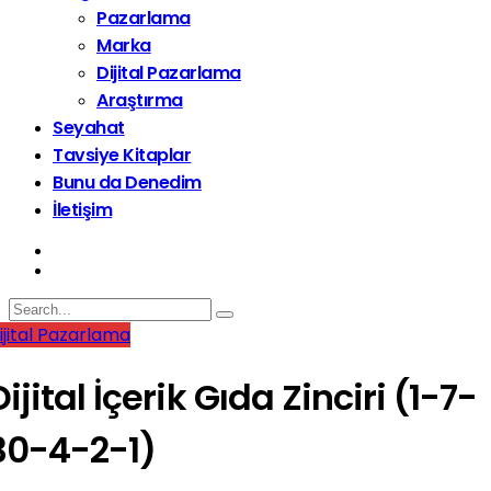
Pazarlama
Marka
Dijital Pazarlama
Araştırma
Seyahat
Tavsiye Kitaplar
Bunu da Denedim
İletişim
ijital Pazarlama
Dijital İçerik Gıda Zinciri (1-7-
30-4-2-1)