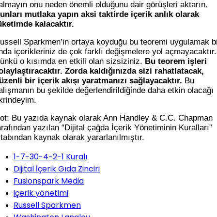
almayın onu neden önemli olduğunu dair görüşleri aktarın.
unları mutlaka yapın aksi taktirde içerik anlık olarak
üketimde kalacaktır.
ussell Sparkmen’in ortaya koyduğu bu teoremi uygulamak b
nda içerikleriniz de çok farklı değişmelere yol açmayacaktır.
ünkü o kısımda en etkili olan sizsiziniz.
Bu teorem işleri
olaylaştıracaktır. Zorda kaldığınızda sizi rahatlatacak,
üzenli bir içerik akışı yaratmanızı sağlayacaktır.
Bu
alışmanın bu şekilde değerlendirildiğinde daha etkin olacağı
ikrindeyim.
ot: Bu yazıda kaynak olarak Ann Handley & C.C. Chapman
arafından yazılan “Dijital çağda İçerik Yönetiminin Kuralları”
itabından kaynak olarak yararlanılmıştır.
1-7-30-4-2-1 Kuralı
Dijital İçerik Gıda Zinciri
Fusionspark Media
içerik yönetimi
Russell Sparkmen