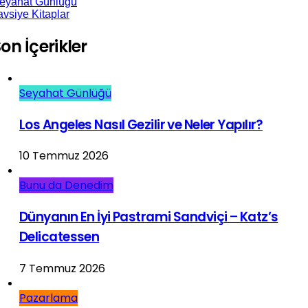
eyahat Günlüğü
avsiye Kitaplar
on İçerikler
Seyahat Günlüğü
Los Angeles Nasıl Gezilir ve Neler Yapılır?
10 Temmuz 2026
Bunu da Denedim
Dünyanın En İyi Pastrami Sandviçi – Katz’s
Delicatessen
7 Temmuz 2026
Pazarlama