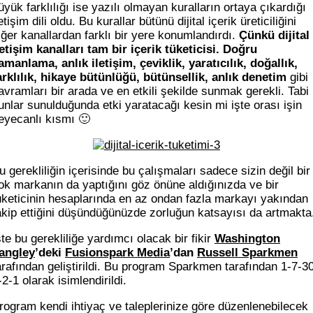
üyük farklılığı ise yazılı olmayan kuralların ortaya çıkardığı
letişim dili oldu. Bu kurallar bütünü dijital içerik üreticiliğini
iğer kanallardan farklı bir yere konumlandırdı.
Çünkü dijital
letişim kanalları tam bir içerik tüketicisi. Doğru
amanlama, anlık iletişim, çeviklik, yaratıcılık, doğallık,
arklılık, hikaye bütünlüğü, bütünsellik, anlık denetim
gibi
avramları bir arada ve en etkili şekilde sunmak gerekli. Tabi
unlar sunulduğunda etki yaratacağı kesin mi işte orası işin
eyecanlı kısmı 🙂
u gerekliliğin içerisinde bu çalışmaları sadece sizin değil bir
ok markanın da yaptığını göz önüne aldığınızda ve bir
üketicinin hesaplarında en az ondan fazla markayı yakından
akip ettiğini düşündüğünüzde zorluğun katsayısı da artmakta
şte bu gerekliliğe yardımcı olacak bir fikir
Washington
angley
’deki
Fusionspark Media
’dan
Russell Sparkmen
arafından geliştirildi. Bu program Sparkmen tarafından 1-7-3
-2-1 olarak isimlendirildi.
rogram kendi ihtiyaç ve taleplerinize göre düzenlenebilecek