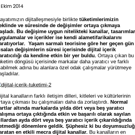
 Ekim 2014
ayatımızın dijitalleşmesiyle birlikte
tüketimlerimizin
eklinde ve süresinde de değişimler ortaya çıkmaya
aşladı.
Bu değişime uygun nitelikteki kanallar, tasarımlar
ygulamalar ve içerikler ise kendi alametifarikalarını
aratıyorlar.
Yaşam sarmalı teorisine göre her geçen gün
ısalan değişimlerin süresi içerisinde dijital içerik
aratıcılığı da kendine etkin bir yer buldu.
Ortaya çıkan bu
üketim döngüsü içerisinde markalar daha yaratıcı ve farklı
labilmek adına bu alanlara özel odak çalışmalar yürütmeye
aşladılar.
ijital kanalların farklı iletişim dilleri, kitleleri ve kültürlerinin
rtaya çıkması bu çalışmaları daha da zorlaştırdı.
Normal
artlar altında markalarda yılda dört veya beş yaratıcı
alışma ortaya çıktığında etkin ve başarılı olarak sayılan
ıllardan ayda dört veya beş yaratıcı içerik çıkarıldığında
etmediği dönemlere geldik.
Şüphesiz ki bu doyumsuzlu
aratan en etkili mecra dijital kanallar.
Bu kanalların en