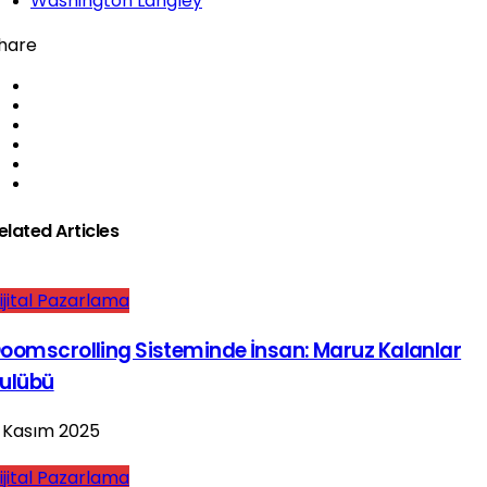
Washington Langley
hare
elated Articles
ijital Pazarlama
oomscrolling Sisteminde İnsan: Maruz Kalanlar
ulübü
 Kasım 2025
ijital Pazarlama