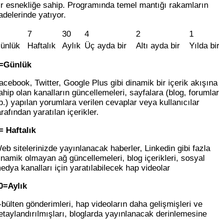
ir esnekliğe sahip. Programında temel mantığı rakamların
fadelerinde yatıyor.
7
30
4
2
1
ünlük
Haftalık
Aylık
Üç ayda bir
Altı ayda bir
Yılda bi
=Günlük
acebook, Twitter, Google Plus gibi dinamik bir içerik akışına
ahip olan kanalların güncellemeleri, sayfalara (blog, forumlar
b.) yapılan yorumlara verilen cevaplar veya kullanıcılar
arafından yaratılan içerikler.
= Haftalık
eb sitelerinizde yayınlanacak haberler, Linkedin gibi fazla
inamik olmayan ağ güncellemeleri, blog içerikleri, sosyal
edya kanalları için yaratılabilecek hap videolar
0=Aylık
-bülten gönderimleri, hap videoların daha gelişmişleri ve
etaylandırılmışları, bloglarda yayınlanacak derinlemesine