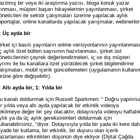
azılmış bir veya iki araştırma yazısı, bloga konuk yazar
lınması, müşteri başarı hikayelerinin yayınlanması, şirket
öneticileri ile sektör çalışmaları üzerine yapılacak aylık
öportajlar, online kanallarda yapılacak yarışmalar, webinerler
: Üç ayda bir
irket içi basılı yayınların online versiyonlarının yayınlanması
ç aylık özel bülten sayısının hazırlanması, şirket üst
öneticilerinin çeyrek değerlendirmeleri, iç ve dış müşteri
yrımı ile bu kanallara özel yürütülecek şirket bilgilendirme
alışmaları, mobil içerik güncellemeleri (uygulamanın kullanı
ürüne göre değişebilir).
: Altı ayda bir, 1: Yılda bir
u kanalı doldurmak için Russell Sparkmen: “ Doğru yapılırs
ir yılda veya altı ayda yapılacak bir etkinlik videoya
ekilmeye değer bir şey olacaktır, dolayısıyla videoyu haftalık
ylık ya da üç aylık gereksinimleri doldurmak için
ullanabilirsiniz, “diyor. Dolayısıyla yılda bir yada iki kere da
iyade bir kutlama, bir etkinlik, bir duyuru olan içerik
azarlaması etkinlikleri düşünün diye ekliyor (Dijital Çağda