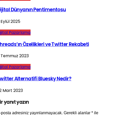
ijital Dünyanın Pentimentosu
 Eylül 2025
ijital Pazarlama
hreads’ın Özellikleri ve Twitter Rekabeti
 Temmuz 2023
ijital Pazarlama
witter Alternatifi Bluesky Nedir?
2 Mart 2023
ir yanıt yazın
-posta adresiniz yayınlanmayacak.
Gerekli alanlar
*
ile