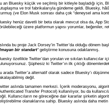
u an Bluesky küçük ve seçilmiş bir kitleyle başladığı için, Bl
utuplaşma ve trol fabrikalarıyla gündeme geldi. Bluesky, hâlâ 
turmuş (ve Elon Musk sonrası daha çok “deneysel ama kontro
luesky henüz davetli bir beta olarak mevcut olsa da, App Stor
örülebileceği üzere platformun yapısı yorumlar, beğeniler, re
slında bu proje Jack Dorsey’in Twitter’da olduğu dönem başl
lmayan bir standart’
geliştirme konusuna odaklanmış.
luesky özellikle Twitter’dan yorulan ve sıkılan kullanıcılar i
ulunuyorsunuz. Şüphesiz ki Twitter’ın ilk çıktığı dönemlerdeki
u arada Twitter’a alternatif olarak sadece Bluesky’ı düşünm
akalayabilmiş değil.
witter aslında tamamen merkezi. İçerik moderasyonu, algoritma
Authenticated Transfer Protocol) kullanılıyor, bu da kullanıcı
eğil. Kullanıcıların ne göreceğine dair kararlar şirketin algor
eliştirebilme olanaklarına sahip. Bluesky aslında daha metin o