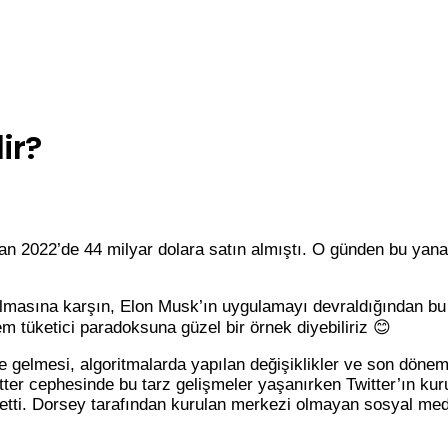
ir?
an 2022’de 44 milyar dolara satın almıştı. O günden bu yana 
eti olmasına karşın, Elon Musk’ın uygulamayı devraldığından b
tüketici paradoksuna güzel bir örnek diyebiliriz 😊
gelmesi, algoritmalarda yapılan değişiklikler ve son döneml
tter cephesinde bu tarz gelişmeler yaşanırken Twitter’ın ku
etti. Dorsey tarafından kurulan merkezi olmayan sosyal me