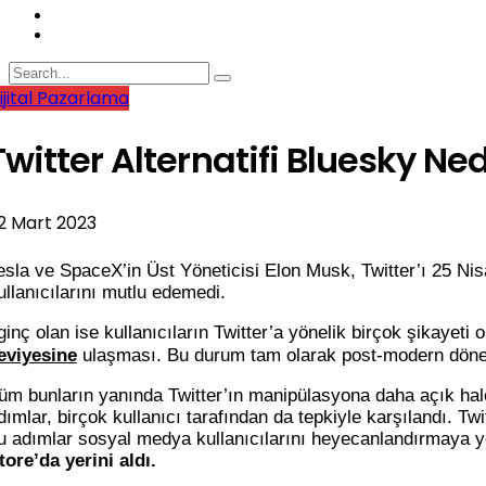
ijital Pazarlama
Twitter Alternatifi Bluesky Ned
2 Mart 2023
esla ve SpaceX’in Üst Yöneticisi Elon Musk, Twitter’ı 25 Nis
ullanıcılarını mutlu edemedi.
lginç olan ise kullanıcıların Twitter’a yönelik birçok şikay
eviyesine
ulaşması. Bu durum tam olarak post-modern dönem 
üm bunların yanında Twitter’ın manipülasyona daha açık hale 
dımlar, birçok kullanıcı tarafından da tepkiyle karşılandı.
Twi
u adımlar sosyal medya kullanıcılarını heyecanlandırmaya y
tore’da yerini aldı.