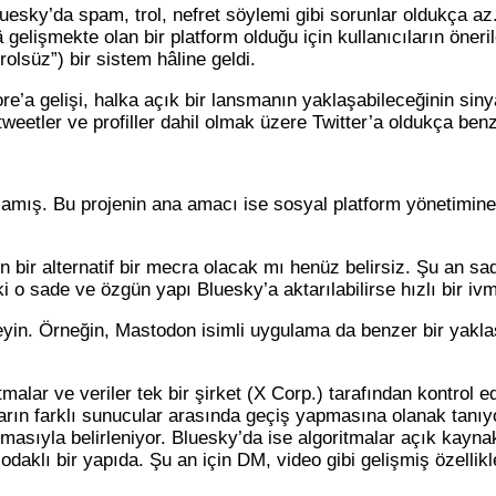
uesky’da spam, trol, nefret söylemi gibi sorunlar oldukça az. 
gelişmekte olan bir platform olduğu için kullanıcıların öneril
lsüz”) bir sistem hâline geldi.
e’a gelişi, halka açık bir lansmanın yaklaşabileceğinin sinya
tweetler ve profiller dahil olmak üzere Twitter’a oldukça be
amış. Bu projenin ana amacı ise sosyal platform yönetimine
çin bir alternatif bir mecra olacak mı henüz belirsiz. Şu an s
 o sade ve özgün yapı Bluesky’a aktarılabilirse hızlı bir ivm
eyin. Örneğin, Mastodon isimli uygulama da benzer bir yakl
lar ve veriler tek bir şirket (X Corp.) tarafından kontrol e
ların farklı sunucular arasında geçiş yapmasına olanak tanıyor
itmasıyla belirleniyor. Bluesky’da ise algoritmalar açık kayna
daklı bir yapıda. Şu an için DM, video gibi gelişmiş özellikle