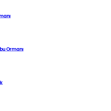
imanı
mbu Ormanı
uk