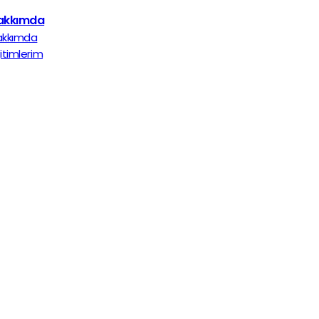
akkımda
akkımda
itimlerim