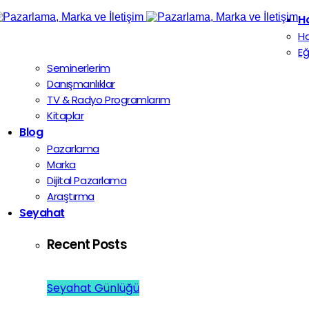
H
H
Eğ
Seminerlerim
Danışmanlıklar
TV & Radyo Programlarım
Kitaplar
Blog
Pazarlama
Marka
Dijital Pazarlama
Araştırma
Seyahat
Recent Posts
Seyahat Günlüğü