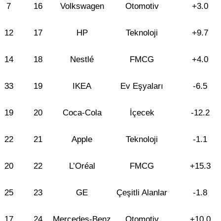
7
16
Volkswagen
Otomotiv
+3.0
12
17
HP
Teknoloji
+9.7
14
18
Nestlé
FMCG
+4.0
33
19
IKEA
Ev Eşyaları
-6.5
19
20
Coca-Cola
İçecek
-12.2
22
21
Apple
Teknoloji
-1.1
20
22
L’Oréal
FMCG
+15.3
25
23
GE
Çeşitli Alanlar
-1.8
17
24
Mercedes-Benz
Otomotiv
+10.0