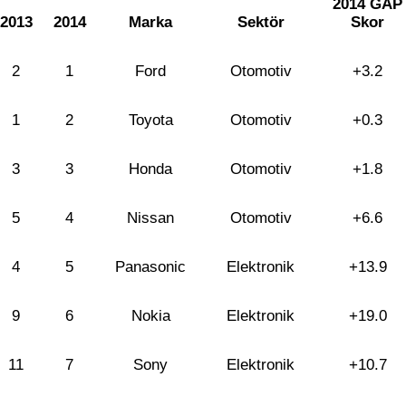
2014 GAP
2013
2014
Marka
Sektör
Skor
2
1
Ford
Otomotiv
+3.2
1
2
Toyota
Otomotiv
+0.3
3
3
Honda
Otomotiv
+1.8
5
4
Nissan
Otomotiv
+6.6
4
5
Panasonic
Elektronik
+13.9
9
6
Nokia
Elektronik
+19.0
11
7
Sony
Elektronik
+10.7