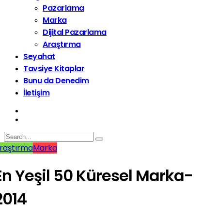
Pazarlama
Marka
Dijital Pazarlama
Araştırma
Seyahat
Tavsiye Kitaplar
Bunu da Denedim
İletişim
raştırma
Marka
En Yeşil 50 Küresel Marka-
2014