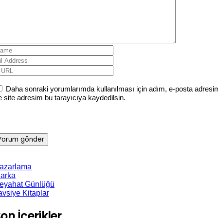
Daha sonraki yorumlarımda kullanılması için adım, e-posta adresi
e site adresim bu tarayıcıya kaydedilsin.
azarlama
arka
eyahat Günlüğü
avsiye Kitaplar
on İçerikler