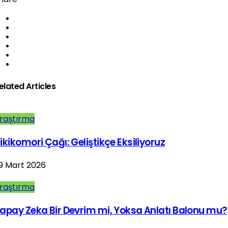
elated Articles
raştırma
ikikomori Çağı: Geliştikçe Eksiliyoruz
9 Mart 2026
raştırma
apay Zeka Bir Devrim mi, Yoksa Anlatı Balonu mu?