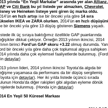
013 yılında “En Yeşil Markalar” arasında yer alan
Allianz
,
AP
ve
Citi Bank
bu yıl listede yer almazken,
Chevrolet
,
isney ve Heineken listeye yeni giren üç marka oldu.
014’ün
en hızlı artışı
ise bir önceki yıla göre
14 sıra
ükselen IKEA ve ZARA olurken
, 2014’ün
en hızlı düşüşün
se bir önceki yıla göre 13 düşüş gösteren
Siemens
yaşadı.
istede ilk üç sıraya baktığımız özellikle GAP puanlarında
eğişikler dikkat çekiyor. Örneğin 2013 yılının ikincisi, 2014
ılının birinci
Ford’un GAP skoru +3.22
olmuş durumda. Yan
ord bir önceki yıla göre daha çok toplumsal algıya sahipken
014 yılında daha çok eylemsel faaliyetlerde bulunmuş. (Ford
çin
detaylar
)
013 yılının lideri, 2014 yılının ikincisi Toyota’da algıda bir
eğişme yaşamasa da performans da bir düşüş sergilemiş
Toyota için
detaylar
). Her iki yılda listede üçüncü sırada
ulunun Honda’da diğer rakipleri gibi algıdan eyleme dönük
rojelerde bulunmuş. (Honda için
detaylar
)
014 En Yeşil 50 Küresel Markası