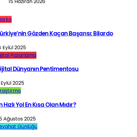
15 Haziran 2026
arka
ürkiye’nin Gözden Kaçan Başarısı: Bilardo
4 Eylül 2025
ijital Pazarlama
ijital Dünyanın Pentimentosu
 Eylül 2025
raştırma
n Hızlı Yol En Kısa Olan Mıdır?
5 Ağustos 2025
eyahat Günlüğü