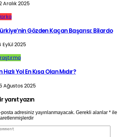
2 Aralık 2025
arka
ürkiye’nin Gözden Kaçan Başarısı: Bilardo
4 Eylül 2025
raştırma
n Hızlı Yol En Kısa Olan Mıdır?
5 Ağustos 2025
ir yanıt yazın
-posta adresiniz yayınlanmayacak.
Gerekli alanlar
*
ile
şaretlenmişlerdir