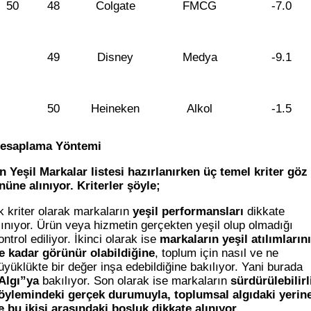
50
48
Colgate
FMCG
-7.0
49
Disney
Medya
-9.1
50
Heineken
Alkol
-1.5
esaplama Yöntemi
n Yeşil Markalar listesi hazırlanırken üç temel kriter göz
nüne alınıyor. Kriterler şöyle;
lk kriter olarak markaların
yeşil perfor­mansları
dikkate
lınıyor. Ürün veya hizmetin gerçekten yeşil olup olma­dığı
ontrol ediliyor. İkinci olarak ise
markaların yeşil atılımların
e kadar görünür olabildiğine
, toplum için nasıl ve ne
üyüklükte bir değer inşa edebildiğine bakılıyor. Yani burada
Algı”ya
bakılıyor. Son olarak ise markaların
sürdürüle­bilirl
öylemindeki gerçek durumuyla, toplumsal algı­daki yerin
e bu ikisi arasındaki boşluk dikkate alınıyor.