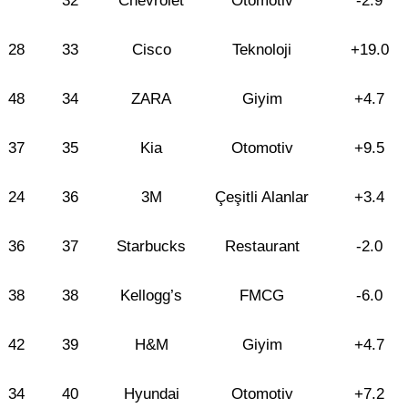
32
Chevrolet
Otomotiv
-2.9
28
33
Cisco
Teknoloji
+19.0
48
34
ZARA
Giyim
+4.7
37
35
Kia
Otomotiv
+9.5
24
36
3M
Çeşitli Alanlar
+3.4
36
37
Starbucks
Restaurant
-2.0
38
38
Kellogg’s
FMCG
-6.0
42
39
H&M
Giyim
+4.7
34
40
Hyundai
Otomotiv
+7.2