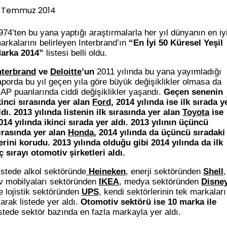
 Temmuz 2014
974’ten bu yana yaptığı araştırmalarla her yıl dünyanın en iy
arkalarını belirleyen Interbrand’ın
“En İyi 50 Küresel Yeşil
arka 2014”
listesi belli oldu.
nterbrand
ve
Deloitte
’un
2011 yılında bu yana yayımladığı
aporda bu yıl geçen yıla göre büyük değişiklikler olmasa da
AP puanlarında ciddi değişiklikler yaşandı.
Geçen senenin
kinci sırasında yer alan
Ford
, 2014 yılında ise ilk sırada y
ldı. 2013 yılında listenin ilk sırasında yer alan
Toyota
ise
014 yılında ikinci sırada yer aldı. 2013 yılının üçüncü
ırasında yer alan
Honda
, 2014 yılında da üçüncü sıradaki
erini korudu. 2013 yılında olduğu gibi 2014 yılında da ilk
ç sırayı otomotiv şirketleri aldı.
istede alkol sektöründe
Heineken
, enerji sektöründen
Shell
,
v mobilyaları sektöründen
IKEA
, medya sektöründen
Disne
e lojistik sektöründen
UPS
, kendi sektörlerinin tek markaları
larak listede yer aldı.
Otomotiv sektörü ise 10 marka ile
istede sektör bazında en fazla markayla yer aldı.