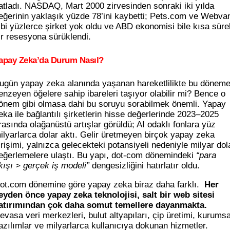
atladı. NASDAQ, Mart 2000 zirvesinden sonraki iki yılda
eğerinin yaklaşık yüzde 78’ini kaybetti; Pets.com ve Webva
ibi yüzlerce şirket yok oldu ve ABD ekonomisi bile kısa sürel
ir resesyona sürüklendi.
apay Zeka’da Durum Nasıl?
ugün yapay zeka alanında yaşanan hareketlilikte bu dönem
enzeyen öğelere sahip ibareleri taşıyor olabilir mi? Bence o
önem gibi olmasa dahi bu soruyu sorabilmek önemli. Yapay
eka ile bağlantılı şirketlerin hisse değerlerinde 2023–2025
rasında olağanüstü artışlar görüldü; AI odaklı fonlara yüz
ilyarlarca dolar aktı. Gelir üretmeyen birçok yapay zeka
irişimi, yalnızca gelecekteki potansiyeli nedeniyle milyar dol
eğerlemelere ulaştı. Bu yapı, dot-com dönemindeki
“para
kışı > gerçek iş modeli”
dengesizliğini hatırlatır oldu.
ot.com dönemine göre yapay zeka biraz daha farklı.
Her
eyden önce yapay zeka teknolojisi, salt bir web sitesi
atırımından çok daha somut temellere dayanmakta.
evasa veri merkezleri, bulut altyapıları, çip üretimi, kurumsa
azılımlar ve milyarlarca kullanıcıya dokunan hizmetler.