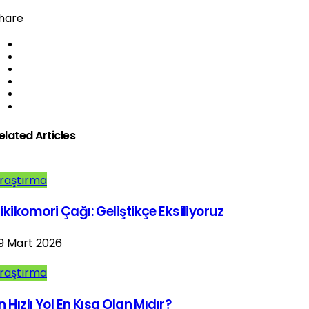
hare
elated Articles
raştırma
ikikomori Çağı: Geliştikçe Eksiliyoruz
9 Mart 2026
raştırma
n Hızlı Yol En Kısa Olan Mıdır?