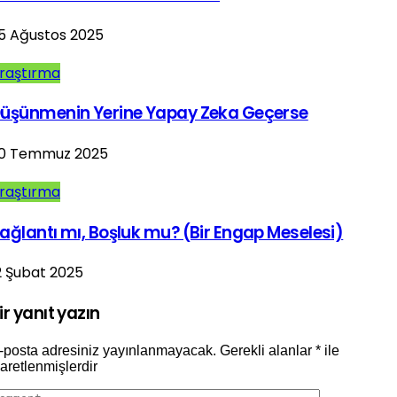
5 Ağustos 2025
raştırma
üşünmenin Yerine Yapay Zeka Geçerse
0 Temmuz 2025
raştırma
ağlantı mı, Boşluk mu? (Bir Engap Meselesi)
2 Şubat 2025
ir yanıt yazın
-posta adresiniz yayınlanmayacak.
Gerekli alanlar
*
ile
şaretlenmişlerdir