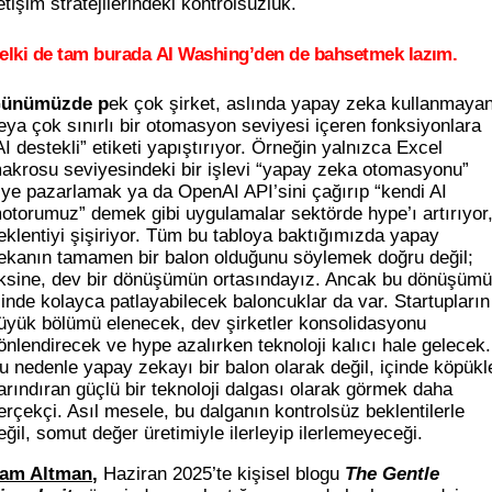
letişim stratejilerindeki kontrolsüzlük.
elki de tam burada
AI Washing’den de bahsetmek lazım.
ünümüzde p
ek çok şirket, aslında yapay zeka kullanmaya
eya çok sınırlı bir otomasyon seviyesi içeren fonksiyonlara
AI destekli” etiketi yapıştırıyor. Örneğin yalnızca Excel
akrosu seviyesindeki bir işlevi “yapay zeka otomasyonu”
iye pazarlamak ya da OpenAI API’sini çağırıp “kendi AI
otorumuz” demek gibi uygulamalar sektörde hype’ı artırıyor
eklentiyi şişiriyor. Tüm bu tabloya baktığımızda yapay
ekanın tamamen bir balon olduğunu söylemek doğru değil;
ksine, dev bir dönüşümün ortasındayız. Ancak bu dönüşüm
çinde kolayca patlayabilecek baloncuklar da var. Startupların
üyük bölümü elenecek, dev şirketler konsolidasyonu
önlendirecek ve hype azalırken teknoloji kalıcı hale gelecek.
u nedenle yapay zekayı bir balon olarak değil, içinde köpükl
arındıran güçlü bir teknoloji dalgası olarak görmek daha
erçekçi. Asıl mesele, bu dalganın kontrolsüz beklentilerle
eğil, somut değer üretimiyle ilerleyip ilerlemeyeceği.
am Altman
,
Haziran 2025’te kişisel blogu
The Gentle