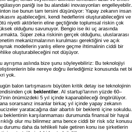
egülasyon paniği ise bu alandaki inovasyonları engelleyebilir.
inton ise bunun tam tersini düşünüyor: Yapay zekanın insan
ekasını aşabileceğini, kendi hedeflerini oluşturabileceğini ve
ötü niyetli aktörlerin eline geçtiğinde toplumsal riskin çok
üksek olduğunu savunuyor. Bengio ise iki uç arasında
urmakta. Süper zeka riskinin gerçek olduğunu, uluslararası
enetim mekanizmalarının kurulması gerektiğini ve açık
aynak modellerin yanlış ellere geçme ihtimalinin ciddi bir
ehlike oluşturabileceğini not düşüyor.
u ayrışma aslında bize şunu söyleyebiliriz: Bu teknolojiyi
eliştirenlerin bile nereye doğru ilerlediğimiz konusunda net bi
ikri yok.
ugün balon tartışmasını büyüten kritik detay ise teknolojinin
endisinden çok
beklentiler
. AI startup’larının yüzde 60–
0’inin önümüzdeki 5 yıl içinde kapanabileceği öngörülüyor.
ana sorarsanız insanlar birkaç yıl içinde yapay zekanın
ucizeler yaratacağına dair abartılı bir beklenti içine sokuldu.
u beklentinin karşılanmaması durumunda finansal bir hayal
ırıklığı olur mu bilinmez ama bence ciddi bir risk söz konusu
u durumu daha da tehlikeli hale getiren konu ise şirketlerin