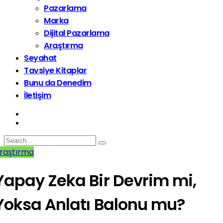
Pazarlama
Marka
Dijital Pazarlama
Araştırma
Seyahat
Tavsiye Kitaplar
Bunu da Denedim
İletişim
raştırma
Yapay Zeka Bir Devrim mi,
Yoksa Anlatı Balonu mu?