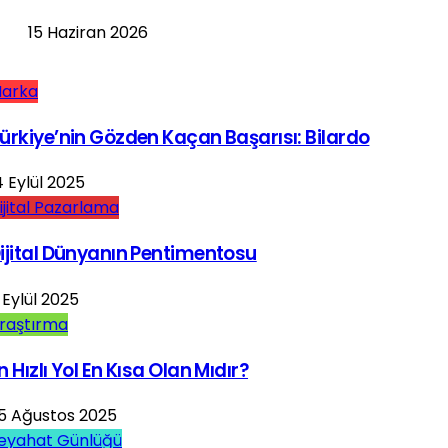
15 Haziran 2026
arka
ürkiye’nin Gözden Kaçan Başarısı: Bilardo
4 Eylül 2025
ijital Pazarlama
ijital Dünyanın Pentimentosu
 Eylül 2025
raştırma
n Hızlı Yol En Kısa Olan Mıdır?
5 Ağustos 2025
eyahat Günlüğü