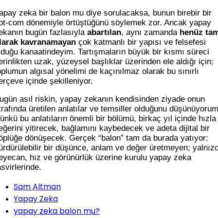
apay zeka bir balon mu diye sorulacaksa, bunun birebir bir
ot-com dönemiyle örtüştüğünü söylemek zor. Ancak yapay
ekanın bugün fazlasıyla
abartılan
, aynı zamanda
henüz ta
larak kavranamayan
çok katmanlı bir yapısı ve felsefesi
lduğu kanaatindeyim. Tartışmaların büyük bir kısmı süreci
erinlikten uzak, yüzeysel başlıklar üzerinden ele aldığı için;
oplumun algısal yönelimi de kaçınılmaz olarak bu sınırlı
erçeve içinde şekilleniyor.
ugün asıl riskin, yapay zekanın kendisinden ziyade onun
trafında üretilen anlatılar ve temsiller olduğunu düşünüyorum
ünkü bu anlatıların önemli bir bölümü, birkaç yıl içinde hızla
eğerini yitirecek, bağlamını kaybedecek ve adeta dijital bir
öplüğe dönüşecek. Gerçek “balon” tam da burada yatıyor:
ürdürülebilir bir düşünce, anlam ve değer üretmeyen; yalnız
eyecan, hız ve görünürlük üzerine kurulu yapay zeka
asvirlerinde.
Sam Altman
Yapay Zeka
yapay zeka balon mu?