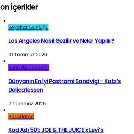
on İçerikler
Seyahat Günlüğü
Los Angeles Nasıl Gezilir ve Neler Yapılır?
10 Temmuz 2026
Bunu da Denedim
Dünyanın En İyi Pastrami Sandviçi – Katz’s
Delicatessen
7 Temmuz 2026
Pazarlama
Kod Adı 501: JOE & THE JUICE x Levi’s