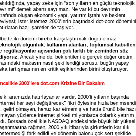
akıldığında, yapay zeka için “son yılların en güçlü teknolojik
evrimi” demek abartı sayılmaz. Ne var ki bu devrimin
trafında oluşan ekonomik yapı, yatırım iştahı ve beklenti
eviyesi; ister istemez 2000’lerin başındaki dot-com dönemin
atırlatan bazı işaretler de taşıyor.
lbette iki dönemi birebir karşılaştırmak doğru olmaz.
eknolojik olgunluk, kullanım alanları, toplumsal kabullen
e regülasyonlar açısından çok farklı bir zeminden söz
diyoruz.
Ancak yine de, beklentiler ile gerçek değer üretimi
rasındaki makasın nasıl şekillendiği sorusu, bugün yapay
eka tartışmasının en kritik eşiklerinden birini oluşturuyor.
ncelikle 2000’lere dot.com Krizine Bir Bakalım
elki aramızda hatırlayanlar vardır. 2000’li yılların başında
internet her şeyi değiştirecek” fikri öylesine hızla benimsendi
i, geliri olmayan, henüz kar etmemiş ve hatta ürünü bile hazı
lmayan yüzlerce internet şirketi milyonlarca dolarlık yatırım
ldı. Borsada özellikle NASDAQ endeksinde büyük bir yüksel
aşanmasına rağmen, 2000 yılı itibarıyla şirketlerin karlılık
östermediği fark edildi ve dönemin balonu çok sert şekilde