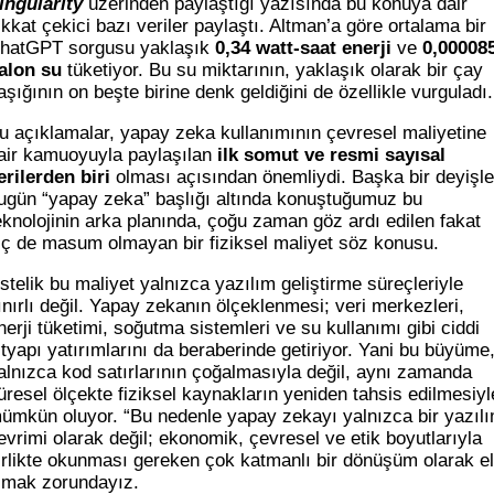
ingularity
üzerinden paylaştığı yazısında bu konuya dair
ikkat çekici bazı veriler paylaştı. Altman’a göre ortalama bir
hatGPT sorgusu yaklaşık
0,34 watt-saat enerji
ve
0,00008
alon su
tüketiyor. Bu su miktarının, yaklaşık olarak bir çay
aşığının on beşte birine denk geldiğini de özellikle vurguladı.
u açıklamalar, yapay zeka kullanımının çevresel maliyetine
air kamuoyuyla paylaşılan
ilk somut ve resmi sayısal
erilerden biri
olması açısından önemliydi. Başka bir deyişle
ugün “yapay zeka” başlığı altında konuştuğumuz bu
eknolojinin arka planında, çoğu zaman göz ardı edilen fakat
iç de masum olmayan bir fiziksel maliyet söz konusu.
stelik bu maliyet yalnızca yazılım geliştirme süreçleriyle
ınırlı değil. Yapay zekanın ölçeklenmesi; veri merkezleri,
nerji tüketimi, soğutma sistemleri ve su kullanımı gibi ciddi
ltyapı yatırımlarını da beraberinde getiriyor. Yani bu büyüme
alnızca kod satırlarının çoğalmasıyla değil, aynı zamanda
üresel ölçekte fiziksel kaynakların yeniden tahsis edilmesiyl
ümkün oluyor. “Bu nedenle yapay zekayı yalnızca bir yazıl
evrimi olarak değil; ekonomik, çevresel ve etik boyutlarıyla
irlikte okunması gereken çok katmanlı bir dönüşüm olarak e
lmak zorundayız.