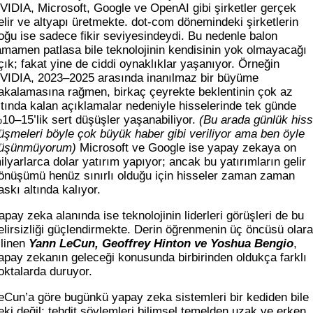
VIDIA, Microsoft, Google ve OpenAI gibi şirketler gerçek
elir ve altyapı üretmekte. dot-com dönemindeki şirketlerin
oğu ise sadece fikir seviyesindeydi. Bu nedenle balon
amamen patlasa bile teknolojinin kendisinin yok olmayacağı
çık; fakat yine de ciddi oynaklıklar yaşanıyor. Örneğin
VIDIA, 2023–2025 arasında inanılmaz bir büyüme
akalamasına rağmen, birkaç çeyrekte beklentinin çok az
ltında kalan açıklamalar nedeniyle hisselerinde tek günde
10–15’lik sert düşüşler yaşanabiliyor.
(Bu arada günlük his
üşmeleri böyle çok büyük haber gibi veriliyor ama ben öyle
üşünmüyorum)
Microsoft ve Google ise yapay zekaya on
ilyarlarca dolar yatırım yapıyor; ancak bu yatırımların gelir
önüşümü henüz sınırlı olduğu için hisseler zaman zaman
askı altında kalıyor.
apay zeka alanında ise teknolojinin liderleri görüşleri de bu
elirsizliği güçlendirmekte. Derin öğrenmenin üç öncüsü olar
ilinen
Yann LeCun, Geoffrey Hinton ve Yoshua Bengio
,
apay zekanın geleceği konusunda birbirinden oldukça farklı
oktalarda duruyor.
eCun’a göre bugünkü yapay zeka sistemleri bir kediden bile
eki değil; tehdit söylemleri bilimsel temelden uzak ve erken