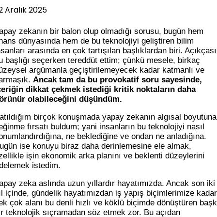
2 Aralık 2025
apay zekanın bir balon olup olmadığı sorusu, bugün hem
inans dünyasında hem de bu teknolojiyi geliştiren bilim
nsanları arasında en çok tartışılan başlıklardan biri. Açıkçası
u başlığı seçerken tereddüt ettim; çünkü mesele, birkaç
üzeysel argümanla geçiştirilemeyecek kadar katmanlı ve
armaşık.
Ancak tam da bu provokatif soru sayesinde,
çeriğin dikkat çekmek istediği kritik noktaların daha
örünür olabileceğini düşündüm.
atıldığım birçok konuşmada yapay zekanın algısal boyutuna
eğinme fırsatı buldum; yani insanların bu teknolojiyi nasıl
onumlandırdığına, ne beklediğine ve ondan ne anladığına.
ugün ise konuyu biraz daha derinlemesine ele almak,
zellikle işin ekonomik arka planını ve beklenti düzeylerini
rdelemek istedim.
apay zeka aslında uzun yıllardır hayatımızda. Ancak son iki
ıl içinde, gündelik hayatımızdan iş yapış biçimlerimize kadar
ek çok alanı bu denli hızlı ve köklü biçimde dönüştüren baş
ir teknolojik sıçramadan söz etmek zor. Bu açıdan