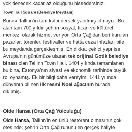
yok denecek kadar az olduğunu hissedersiniz.
Town Hall Square (Belediye Meydanı)
Burası Tallinn’in tam kalbi dersek yanılmış olmayız. Bu
alan tam 700 yıldır şehrin sosyal, ticari ve kültürel
merkezi olarak hizmet veriyor. Orta Çağ’dan beri kurulan
pazarlar, törenler, festivaller ve hatta ceza infazları bile
bu meydanda gerçekleşmiş. En dikkat çekici yapı ise
Avrupa’nın günümüze ulaşan
tek orijinal Gotik belediye
binası
olan Tallinn Town Hall. 1404 yılında tamamlanan
bu bina, Estonya’nın siyasi ve ekonomik tarihinde büyük
rol oynamış. Ek bir bilgi daha vereyim. 1441 yılında
dünyanın bilinen
ilk resmi Noel ağacının
burada
dikilmiş.
Olde Hansa (Orta Çağ Yolculuğu)
Olde Hansa
, Tallinn’in en ünlü restoranı olmasının çok
ötesinde; şehrin Orta Çağ ruhunu en gerçek haliyle