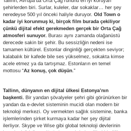
Tallinn, Avrupa’da Orta Çağ ruhunu en iyi koruyan
şehirlerden biri. Surlar, kuleler, dar sokaklar… her şey
neredeyse 500 yıl önceki haliyle duruyor.
Old Town o
kadar iyi korunmuş ki, birçok film burada çekiliyor
çünkü dijital efekt gerekmeden gerçek bir Orta Çağ
atmosferi sunuyor.
Burası aynı zamanda olağanüstü
derecede sakin bir şehir. Bu sessizliğin nedeni ise
tamamen kültürel. Estonlar dinginliği gerçekten seviyor;
kalabalık bir kafede bile ses yükselmez, sokakta kimse
acele etmez ya da tartışmaz. Estonların en temel
mottosu “
Az konuş, çok düşün
.”
Tallinn, dünyanın en dijital ülkesi Estonya’nın
başkenti.
Bir yandan şövalyeler şehri gibi görünürken bir
yandan da e-devlet sisteminin mucidi olan modern bir
teknoloji merkezi. Oy vermekten sağlık sistemine, banka
işlemlerinden şirket kurmaya kadar her şey dijital
ilerliyor. Skype ve Wise gibi global teknoloji devlerinin