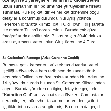
özelliği ise ziyaretçilere Tallinn’in 2 kilometreden
uzun surlarının bir bölümünde yürüyebilme fırsatı
sunması.
Kule üç katlıdır ve her kat dönemine özgü
detaylarla korunmuş durumda. Yürüyüş yolunda
ilerlerken iç tarafta kırmızı çatılı Old Town’ı, dış tarafta
ise modern Tallinn’i görebilirsiniz. Burada çok güzel
fotoğraflar da alabilirsiniz. Bu kısım için 30-40 dakika
arası ayırmanız yeterli olur. Giriş ücreti ise 4 Euro.
St. Catherine’s Passage (Azize Catherine Geçidi)
Bu pasaj gotik kemerleri, yüksek taş duvarları ve el
işçiliği atölyeleriyle hem tarih hem de zanaatkârlık
açısından Tallinn’in en özel noktalarından biri. Adını ise
14. yüzyılda burada bulunan St. Catherine Kilisesi’nden
alıyor. Burada yürürken en ilginç detay ise geçitteki
“
Katariina Gild
” adlı zanaatkâr atölyeleri. Cam ustaları,
seramikçiler, mücevher tasarımcıları ve deri işçileri
işçiliklerini buralarda sergilermiş. Bu durum da geçidi