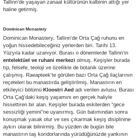
Tallinn’de yaşayan zanaat kültürünün kalbinin attığı yer
haline getirmiş.
Dominican Monastery
Dominican Monastery, Tallinn’de Orta Çağ ruhunu en
yoğun hissedebileceğiniz yerlerden biri. Tarihi 13.
Yüzyıla kadar uzanıyor. Burası o dönemlerde Tallinn’in
entelektüel ve ruhani merkezi
olmuş. Keşişler burada
tıp, felsefe, teoloji ve özellikle de botanik üzerine
çalışmış. Raeapteek’te görülen bazı Orta Çağ ilaçlarının
reçeteleri bu manastırda geliştirilmiş. Manastırın en
etkileyici bölümü
Kloostri Aed
adı verilen avlusu. Burası
Orta Çağ’daki keşiş yaşamını en gerçek haliyle
hissettiren bir alan. Keşişler burada eskilerden “gece
sessizliği yemini”ne uyanırmış. Gün batımından sonra
konuşmak yasak olur ve ses çıkarmak keşiş disiplinine
aykırı olarak bilinirmiş. Bu yüzden de bugün bile
manastırın taş koridorlarında yürüdüğünüzde yankının