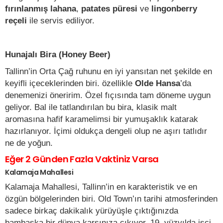
fırınlanmış lahana
,
patates püresi
ve
lingonberry
reçeli
ile servis ediliyor.
Hunajalı Bira (Honey Beer)
Tallinn’in Orta Çağ ruhunu en iyi yansıtan net şekilde en
keyifli içeceklerinden biri. özellikle
Olde Hansa
’da
denemenizi öneririm. Özel fıçısında tam döneme uygun
geliyor. Bal ile tatlandırılan bu bira, klasik malt
aromasına hafif karamelimsi bir yumuşaklık katarak
hazırlanıyor. İçimi oldukça dengeli olup ne aşırı tatlıdır
ne de yoğun.
Eğer 2 Günden Fazla Vaktiniz Varsa
Kalamaja Mahallesi
Kalamaja Mahallesi, Tallinn’in en karakteristik ve en
özgün bölgelerinden biri. Old Town’ın tarihi atmosferinden
sadece birkaç dakikalık yürüyüşle çıktığınızda
bambaşka bir dünya karşınıza çıkıyor. 19. yüzyılda işçi