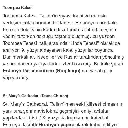
Toompea Kalesi
Toompea Kalesi, Tallinn’in siyasi kalbi ve en eski
yerleşim noktalarından bir tanesi. Efsaneye göre kale,
Eston mitolojisinin kadın devi
Linda
tarafından eşinin
yasını tutarken döktüğü taşlarla oluşmuş. bu yüzden
Toompea Tepesi halk arasında “Linda Tepesi” olarak da
anılıyor. 9. yüzyıla dayanan kale, yüzyıllar boyunca
Danimarkalılar, İsveçliler ve Ruslar tarafından yönetilmiş
ve her dönem yapıya farklı izler bırakmış. Bu kale şu an
E
stonya Parlamentosu (Riigikogu)
’na ev sahipliği
yapıyormuş.
St. Mary’s Cathedral (Dome Church)
St. Mary’s Cathedral, Tallinn’in en eski kilisesi olmasının
yanı sıra şehrin aristokrat geçmişini en iyi anlatan
yapılardan birisi. 13. yüzyılda kurulan bu katedral,
Estonya’daki
ilk Hristiyan yapısı
olarak kabul ediliyor.