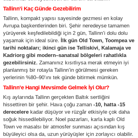
Tallinn’i Kaç Günde Gezebilirim
Tallinn, kompakt yapısı sayesinde gezmesi en kolay
Avrupa başkentlerinden biri. Şehir neredeyse tamamen
yürüyerek keşfedilebildiği için 2 gün, Tallinn’i dolu dolu
yaşamak için ideal süre.
İlk gün Old Town, Toompea ve
tarihi noktaları; ikinci gün ise Telliskivi, Kalamaja ve
Kadriorg gibi modern–sanatsal bölgeleri rahatlıkla
gezebilirsiniz.
Zamanınız kısıtlıysa merak etmeyin iyi
planlanmış bir rotayla Tallinn’in görülmesi gereken
yerlerinin %80–90’ını tek günde bitirmek mümkün.
Tallinn’e Hangi Mevsimde Gelmek İyi Olur?
Kış aylarında Tallinn gerçekten Baltık sertliğini
hissettiren bir şehir. Hava çoğu zaman
-10, hatta -15
derecelere
kadar düşüyor ve rüzgâr etkisiyle çok daha
soğuk hissedilebiliyor. Noel pazarları, karla kaplı Old
Town ve masalsı bir atmosfer sunması açısından kış
büyüleyici olsa da, uzun yürüyüşler için zorlayıcı olabilir.