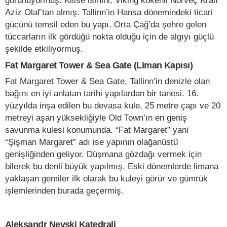
görünüyormuş. Kilise ismini, Viking kökenli Norveç Kralı
Aziz Olaf’tan almış. Tallinn’in Hansa dönemindeki ticari
gücünü temsil eden bu yapı, Orta Çağ’da şehre gelen
tüccarların ilk gördüğü nokta olduğu için de algıyı güçlü
şekilde etkiliyormuş.
Fat Margaret Tower & Sea Gate (Liman Kapısı)
Fat Margaret Tower & Sea Gate, Tallinn’in denizle olan
bağını en iyi anlatan tarihi yapılardan bir tanesi. 16.
yüzyılda inşa edilen bu devasa kule, 25 metre çapı ve 20
metreyi aşan yüksekliğiyle Old Town’ın en geniş
savunma kulesi konumunda. “Fat Margaret” yani
“Şişman Margaret” adı ise yapının olağanüstü
genişliğinden geliyor. Düşmana gözdağı vermek için
bilerek bu denli büyük yapılmış. Eski dönemlerde limana
yaklaşan gemiler ilk olarak bu kuleyi görür ve gümrük
işlemlerinden burada geçermiş.
Aleksandr Nevski Katedrali