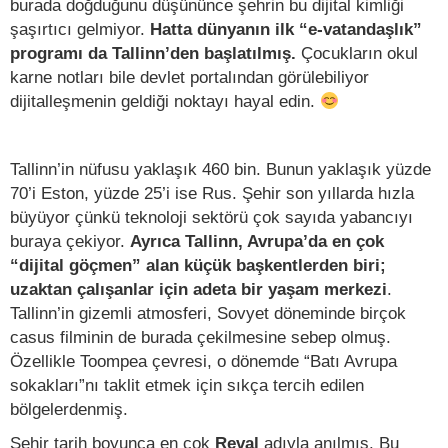
burada doğduğunu düşününce şehrin bu dijital kimliği
şaşırtıcı gelmiyor.
Hatta dünyanın ilk “e-vatandaşlık”
programı da Tallinn’den başlatılmış.
Çocukların okul
karne notları bile devlet portalından görülebiliyor
dijitalleşmenin geldiği noktayı hayal edin.
Tallinn’in nüfusu yaklaşık 460 bin. Bunun yaklaşık yüzde
70’i Eston, yüzde 25’i ise Rus. Şehir son yıllarda hızla
büyüyor çünkü teknoloji sektörü çok sayıda yabancıyı
buraya çekiyor.
Ayrıca Tallinn, Avrupa’da en çok
“dijital göçmen” alan küçük başkentlerden biri;
uzaktan çalışanlar için adeta bir yaşam merkezi
.
Tallinn’in gizemli atmosferi, Sovyet döneminde birçok
casus filminin de burada çekilmesine sebep olmuş.
Özellikle Toompea çevresi, o dönemde “Batı Avrupa
sokakları”nı taklit etmek için sıkça tercih edilen
bölgelerdenmiş.
Şehir tarih boyunca en çok
Reval
adıyla anılmış. Bu