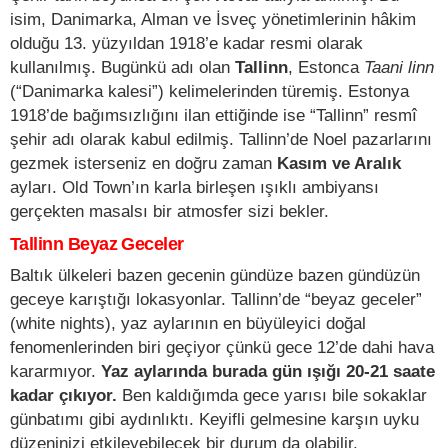
isim, Danimarka, Alman ve İsveç yönetimlerinin hâkim
olduğu 13. yüzyıldan 1918’e kadar resmi olarak
kullanılmış. Bugünkü adı olan
Tallinn
, Estonca
Taani linn
(“Danimarka kalesi”) kelimelerinden türemiş. Estonya
1918’de bağımsızlığını ilan ettiğinde ise “Tallinn” resmî
şehir adı olarak kabul edilmiş. Tallinn’de Noel pazarlarını
gezmek isterseniz en doğru zaman
Kasım ve Aralık
ayları. Old Town’ın karla birleşen ışıklı ambiyansı
gerçekten masalsı bir atmosfer sizi bekler.
Tallinn Beyaz Geceler
Baltık ülkeleri bazen gecenin gündüze bazen gündüzün
geceye karıştığı lokasyonlar. Tallinn’de “beyaz geceler”
(white nights), yaz aylarının en büyüleyici doğal
fenomenlerinden biri geçiyor çünkü gece 12’de dahi hava
kararmıyor.
Yaz aylarında burada gün ışığı 20-21 saate
kadar çıkıyor.
Ben kaldığımda gece yarısı bile sokaklar
günbatımı gibi aydınlıktı. Keyifli gelmesine karşın uyku
düzeninizi etkileyebilecek bir durum da olabilir.