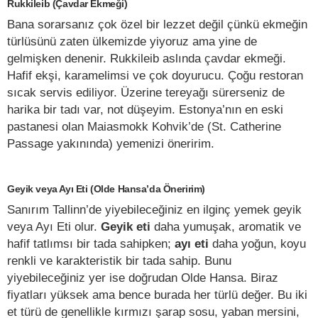
Rukkileib (Çavdar Ekmeği)
Bana sorarsanız çok özel bir lezzet değil çünkü ekmeğin
türlüsünü zaten ülkemizde yiyoruz ama yine de
gelmişken denenir. Rukkileib aslında çavdar ekmeği.
Hafif ekşi, karamelimsi ve çok doyurucu. Çoğu restoran
sıcak servis ediliyor. Üzerine tereyağı sürerseniz de
harika bir tadı var, not düşeyim. Estonya’nın en eski
pastanesi olan Maiasmokk Kohvik’de (St. Catherine
Passage yakınında) yemenizi öneririm.
Geyik veya Ayı Eti (Olde Hansa’da Öneririm)
Sanırım Tallinn’de yiyebileceğiniz en ilginç yemek geyik
veya Ayı Eti olur.
Geyik eti
daha yumuşak, aromatik ve
hafif tatlımsı bir tada sahipken;
ayı eti
daha yoğun, koyu
renkli ve karakteristik bir tada sahip. Bunu
yiyebileceğiniz yer ise doğrudan Olde Hansa. Biraz
fiyatları yüksek ama bence burada her türlü değer. Bu iki
et türü de genellikle kırmızı şarap sosu, yaban mersini,