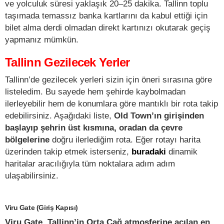
ve yolculuk süresi yaklaşık 20–25 dakika. Tallinn toplu
taşımada temassız banka kartlarını da kabul ettiği için
bilet alma derdi olmadan direkt kartınızı okutarak geçiş
yapmanız mümkün.
Tallinn Gezilecek Yerler
Tallinn’de gezilecek yerleri sizin için öneri sırasına göre
listeledim. Bu sayede hem şehirde kaybolmadan
ilerleyebilir hem de konumlara göre mantıklı bir rota takip
edebilirsiniz. Aşağıdaki liste,
Old Town’ın girişinden
başlayıp şehrin üst kısmına, oradan da çevre
bölgelerine
doğru ilerlediğim rota. Eğer rotayı harita
üzerinden takip etmek isterseniz,
buradaki
dinamik
haritalar aracılığıyla tüm noktalara adım adım
ulaşabilirsiniz.
Viru Gate (Giriş Kapısı)
Viru Gate, Tallinn’in Orta Çağ atmosferine açılan en