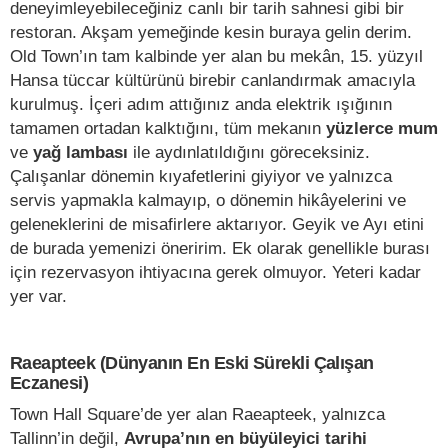
deneyimleyebileceğiniz canlı bir tarih sahnesi gibi bir
restoran. Akşam yemeğinde kesin buraya gelin derim.
Old Town’ın tam kalbinde yer alan bu mekân, 15. yüzyıl
Hansa tüccar kültürünü birebir canlandırmak amacıyla
kurulmuş. İçeri adım attığınız anda elektrik ışığının
tamamen ortadan kalktığını, tüm mekanın
yüzlerce mum
ve
yağ lambası
ile aydınlatıldığını göreceksiniz.
Çalışanlar dönemin kıyafetlerini giyiyor ve yalnızca
servis yapmakla kalmayıp, o dönemin hikâyelerini ve
geleneklerini de misafirlere aktarıyor. Geyik ve Ayı etini
de burada yemenizi öneririm. Ek olarak genellikle burası
için rezervasyon ihtiyacına gerek olmuyor. Yeteri kadar
yer var.
Raeapteek (Dünyanın En Eski Sürekli Çalışan
Eczanesi)
Town Hall Square’de yer alan Raeapteek, yalnızca
Tallinn’in değil,
Avrupa’nın en büyüleyici tarihi