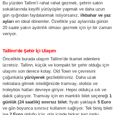
Bu yüzden Tallinn’i rahat rahat gezmek, şehrin sakin
sokaklarında keyifli yürüyüşler yapmak ve daha uzun
gün ışığından faydalanmak istiyorsanız,
ilkbahar ve yaz
ayları
en ideal dönemler. Özellikle yaz aylarında günün
20 saate yakın aydınlık olması gezmek için iyi bir zaman
veriyor.
Tallinn’de Şehir İçi Ulaşım
Öncelikle burada ulaşım Tallinn’de ikamet edenlere
ücretsiz. Tallinn, küçük ve kompakt bir şehir olduğu için
ulaşımı son derece kolay. Old Town ve çevresini
çoğunlukla
yürüyerek
gezilebilirsiniz. Daha uzak
noktalara gitmek istediğinizde tramvay, otobüs ve
troleybüs hatları devreye giriyor. Hepsi oldukça sık ve
dakik çalışıyor. Tramvay için en mantıklı bilet seçeneği
1
günlük (24 saatlik) sınırsız bilet
; fiyatı yaklaşık
5 Euro
ve gün boyunca sınırsız kullanım sağlıyor. Tek biniş bileti
ise
2 Euro
olduğu için, gün içinde birkaç kez toplu