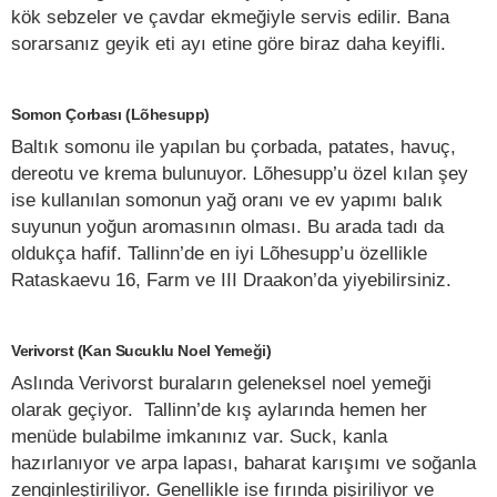
kök sebzeler ve çavdar ekmeğiyle servis edilir. Bana
sorarsanız geyik eti ayı etine göre biraz daha keyifli.
Somon Çorbası (Lõhesupp)
Baltık somonu ile yapılan bu çorbada, patates, havuç,
dereotu ve krema bulunuyor. Lõhesupp’u özel kılan şey
ise kullanılan somonun yağ oranı ve ev yapımı balık
suyunun yoğun aromasının olması. Bu arada tadı da
oldukça hafif. Tallinn’de en iyi Lõhesupp’u özellikle
Rataskaevu 16, Farm ve III Draakon’da yiyebilirsiniz.
Verivorst (Kan Sucuklu Noel Yemeği)
Aslında Verivorst buraların geleneksel noel yemeği
olarak geçiyor. Tallinn’de kış aylarında hemen her
menüde bulabilme imkanınız var. Suck, kanla
hazırlanıyor ve arpa lapası, baharat karışımı ve soğanla
zenginleştiriliyor. Genellikle ise fırında pişiriliyor ve