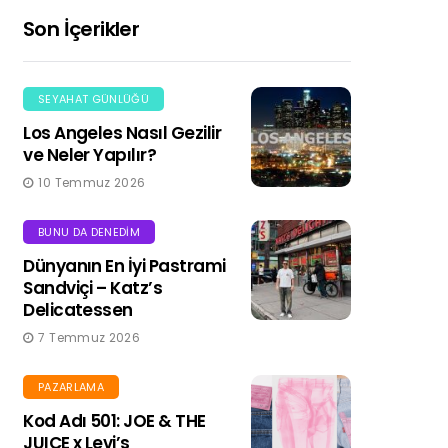
Son İçerikler
SEYAHAT GÜNLÜĞÜ
Los Angeles Nasıl Gezilir
ve Neler Yapılır?
10 Temmuz 2026
BUNU DA DENEDIM
Dünyanın En İyi Pastrami
Sandviçi – Katz’s
Delicatessen
7 Temmuz 2026
PAZARLAMA
Kod Adı 501: JOE & THE
JUICE x Levi’s