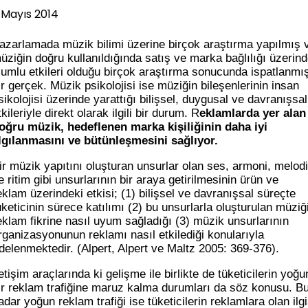
 Mayıs 2014
azarlamada müzik bilimi üzerine birçok araştırma yapılmış 
üziğin doğru kullanıldığında satış ve marka bağlılığı üzerin
lumlu etkileri olduğu birçok araştırma sonucunda ispatlanmı
ir gerçek. Müzik psikolojisi ise müziğin bileşenlerinin insan
sikolojisi üzerinde yarattığı bilişsel, duygusal ve davranışsal
tkileriyle direkt olarak ilgili bir durum. R
eklamlarda yer alan
oğru müzik, hedeflenen marka kişiliğinin daha iyi
lgılanmasını ve bütünleşmesini sağlıyor.
ir müzik yapıtını oluşturan unsurlar olan ses, armoni, melodi
e ritim gibi unsurlarının bir araya getirilmesinin ürün ve
eklam üzerindeki etkisi; (1) bilişsel ve davranışsal süreçte
üketicinin sürece katılımı (2) bu unsurlarla oluşturulan müziğ
eklam fikrine nasıl uyum sağladığı (3) müzik unsurlarının
rganizasyonunun reklamı nasıl etkilediği konularıyla
rdelenmektedir. (Alpert, Alpert ve Maltz 2005: 369-376).
letişim araçlarında ki gelişme ile birlikte de tüketicilerin yoğu
ir reklam trafiğine maruz kalma durumları da söz konusu. B
adar yoğun reklam trafiği ise tüketicilerin reklamlara olan ilgi