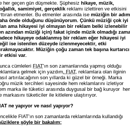
e her geçen gün düşmekte. Şüphesiz
hikaye, müzik,
oğallık, samimiyet, gerçeklik
reklamı izlettiren ve etkisini
rttıran etmenler. Bu etmenler arasında ise
müziğin bir adım
aha önde olduğunu düşünüyorum. Çünkü müziği çok iyi
lan ama hikayesi iyi olmayan bir reklam belki izlenebilir
en azından müziği için) fakat içinde müzik olmadığı zam
adece hikayeye odaklanmış bir reklam eğer hikayesi iyi
eğil ise istenilen düzeyde izlenmeyecektir, etki
ırakmayacaktır. Müziğin çoğu zaman tek başına kurtarıcı
ir etkisi var.
unca cümleleri
FIAT
’ın son zamanlarında yapmış olduğu
eklamlara gelmek için yazdım
. FIAT
, reklamlara olan ilginin
asıl artırılacağının son yıllarda ki güzel bir örneği. Marka
oğru müzik tercihleri sayesinde hem reklamlarını izletiyor
em marka ile tüketici arasında duygusal bir bağ kuruyor he
e markasını tüketiciler ile kitlelere ulaştırıyor.
IAT ne yapıyor ve nasıl yapıyor?
ncelikle FIAT’ın son zamanlarda reklamlarında kullandığı
üziklere şöyle bir bakalım
;