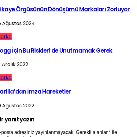
ikaye Örgüsünün Dönüşümü Markaları Zorluyor
6 Ağustos 2024
arka
ogg İçin Bu Riskleri de Unutmamak Gerek
3 Aralık 2022
arka
arilla’dan İmza Hareketler
0 Ağustos 2022
ir yanıt yazın
-posta adresiniz yayınlanmayacak.
Gerekli alanlar
*
ile