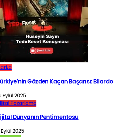
arka
ürkiye’nin Gözden Kaçan Başarısı: Bilardo
4 Eylül 2025
ijital Pazarlama
ijital Dünyanın Pentimentosu
 Eylül 2025