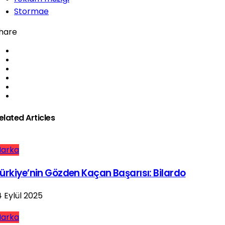
Stormae
hare
elated Articles
arka
ürkiye’nin Gözden Kaçan Başarısı: Bilardo
4 Eylül 2025
arka