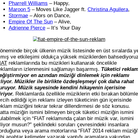
Pharrell Williams
– Happy,
Maroon 5
– Moves Like Jagger ft.
Christina Aguilera
,
Stormae
– Alors on Dance,
Empire Of The Sun
– Alive,
Adrienne Pierce
– It’s Your Day
öneminde birçok ülkenin müzik listesinde en üst sıralarda y
lmış ve etkileşimi oldukça yüksek müziklerden bahsediyoru
IAT
reklamlarında bu müzikleri kullanarak öncelikle
eklamların izlenmesini sağlamayı başarmış.
Tüketici reklam
eğiştirmiyor en azından müziği dinlemek için reklamı
zliyor. Müzikler ile birlikte özdeşleşmeyi çok daha rahat
uruyor. Müzik sayesinde kendini hikayenin içerisine
iriyor.
Reklamlarda özellikle müziklerin etki bırakan bölümle
ercih edildiği için reklamı izleyen tüketicinin gün içerisinde
eklam müziğini tekrar tekrar dillendirmesi de söz konusu.
atta müziğin ismini bilmeyen birçok tüketici müziğin ismini
ulabilmek için “FIAT reklamında çalan bir müzik var, ismini
iliyor musun?” şeklindeki soruları çevresindeki insanlara
orduğuna veya arama motorlarına “FIAT 2014 reklam müziği
ibi anahtar kelimeler yazarak yaptığı aramalara yakından