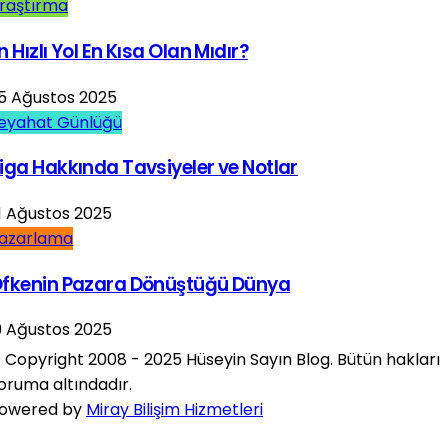
raştırma
n Hızlı Yol En Kısa Olan Mıdır?
5 Ağustos 2025
eyahat Günlüğü
iga Hakkında Tavsiyeler ve Notlar
1 Ağustos 2025
azarlama
fkenin Pazara Dönüştüğü Dünya
9 Ağustos 2025
 Copyright 2008 - 2025 Hüseyin Sayın Blog. Bütün hakları
oruma altındadır.
owered by
Miray Bilişim Hizmetleri