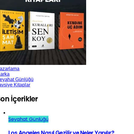
azarlama
arka
eyahat Günlüğü
avsiye Kitaplar
on İçerikler
Seyahat Günlüğü
Los Angeles Nasıl Gezilir ve Neler Yapılır?