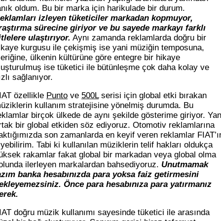
anık oldum. Bu bir marka için harikulade bir durum.
eklamları izleyen tüketiciler markadan kopmuyor,
raştırma sürecine giriyor ve bu sayede markayı farklı
itlelere ulaştırıyor.
Aynı zamanda reklamlarda doğru bir
ikaye kurgusu ile çekişmiş ise yani müziğin temposuna,
çeriğine, ülkenin kültürüne göre entegre bir hikaye
luşturulmuş ise tüketici ile bütünleşme çok daha kolay ve
ızlı sağlanıyor.
IAT özellikle
Punto
ve
500L
serisi için global etki bırakan
üziklerin kullanım stratejisine yönelmiş durumda. Bu
eklamlar birçok ülkede de aynı şekilde gösterime giriyor. Yan
rtak bir global etkiden söz ediyoruz. Otomotiv reklamlarına
aktığımızda son zamanlarda en keyif veren reklamlar FIAT’ı
iyebilirim. Tabi ki kullanılan müziklerin telif hakları oldukça
üksek rakamlar fakat global bir markadan veya global olma
olunda ilerleyen markalardan bahsediyoruz.
Unutmamak
azım banka hesabınızda para yoksa faiz getirmesini
ekleyemezsiniz. Önce para hesabınıza para yatırmanız
erek.
IAT doğru müzik kullanımı sayesinde tüketici ile arasında