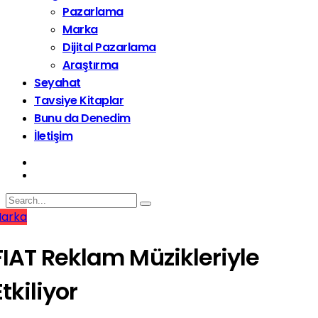
Pazarlama
Marka
Dijital Pazarlama
Araştırma
Seyahat
Tavsiye Kitaplar
Bunu da Denedim
İletişim
arka
FIAT Reklam Müzikleriyle
Etkiliyor