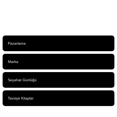
FIAT Reklam Müzikleriyle Etkiliyor
3 Mayıs 2014
Pazarlama
Marka
Seyahat Günlüğü
Tavsiye Kitaplar