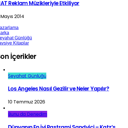
IAT Reklam Müzikleriyle Etkiliyor
 Mayıs 2014
azarlama
arka
eyahat Günlüğü
avsiye Kitaplar
on İçerikler
Seyahat Günlüğü
Los Angeles Nasıl Gezilir ve Neler Yapılır?
10 Temmuz 2026
Bunu da Denedim
Dünyanın En İyi Pastrami Sandviçi – Katz’s