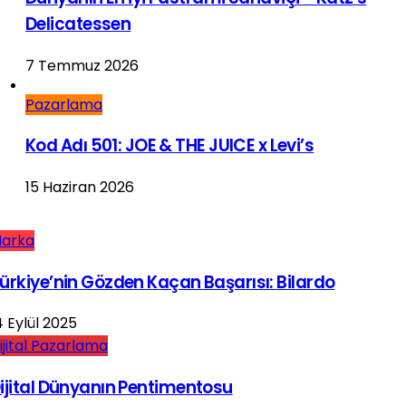
Delicatessen
7 Temmuz 2026
Pazarlama
Kod Adı 501: JOE & THE JUICE x Levi’s
15 Haziran 2026
arka
ürkiye’nin Gözden Kaçan Başarısı: Bilardo
4 Eylül 2025
ijital Pazarlama
ijital Dünyanın Pentimentosu