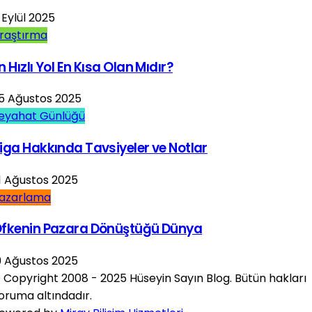
 Eylül 2025
raştırma
n Hızlı Yol En Kısa Olan Mıdır?
5 Ağustos 2025
eyahat Günlüğü
iga Hakkında Tavsiyeler ve Notlar
1 Ağustos 2025
azarlama
fkenin Pazara Dönüştüğü Dünya
9 Ağustos 2025
 Copyright 2008 - 2025 Hüseyin Sayın Blog. Bütün hakları
oruma altındadır.