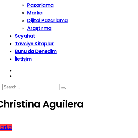
Pazarlama
Marka
Dijital Pazarlama
Araştırma
Seyahat
Tavsiye Kitaplar
Bunu da Denedim
İletişim
Christina Aguilera
arka