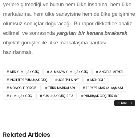
yerlere gitmediği ve bunun hem ülke insanına, hem ülke
markalarına, hem ülke sanayisine hem de ülke gelişimine
olumsuz sonuçlar doğuracağı. Bu rapor dikkatlice analiz
edilmeli ve sonrasında
yargıları bir kenara bırakarak
objektif görüşler ile ülke markalaşma haritası
hazırlanmalı.
ABD YUMUŞAK GÜÇ
ALMANYA YUMUŞAK GÜÇ
ANGELA MERKEL
INGILTERE YUMUŞAK GÜÇ
JOSEPH S.NYE
MONOCLE
MONOCLE DERGISI
TÜRK MARKALARI
TÜRKIYE MARKALAŞMASI
YUMUŞAK GÜÇ
YUMUŞAK GÜÇ 2013
YUMUŞAK GÜÇ TÜRKIYE
SHARE
Related Articles