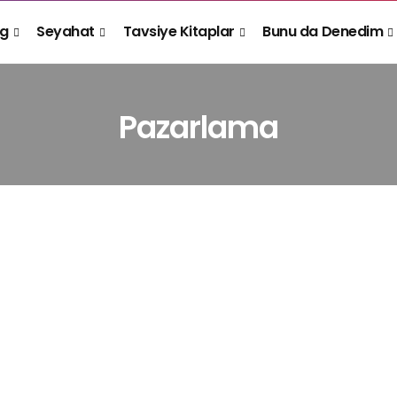
og
Seyahat
Tavsiye Kitaplar
Bunu da Denedim
Pazarlama
PAZARLAMA