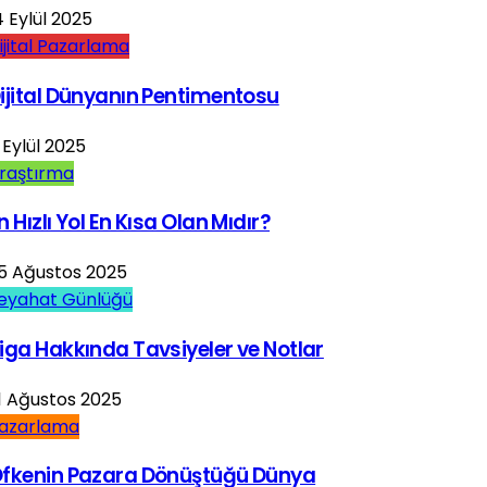
4 Eylül 2025
ijital Pazarlama
ijital Dünyanın Pentimentosu
 Eylül 2025
raştırma
n Hızlı Yol En Kısa Olan Mıdır?
5 Ağustos 2025
eyahat Günlüğü
iga Hakkında Tavsiyeler ve Notlar
1 Ağustos 2025
azarlama
fkenin Pazara Dönüştüğü Dünya