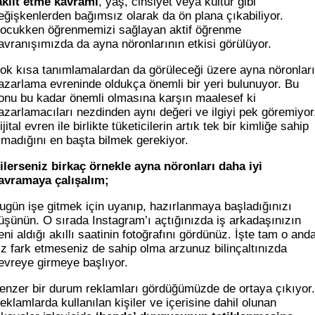
aklit etme kavramı
, yaş, cinsiyet veya kültür gibi
eğişkenlerden bağımsız olarak da ön plana çıkabiliyor.
ocukken öğrenmemizi sağlayan aktif öğrenme
avranışımızda da ayna nöronlarının etkisi görülüyor.
ok kısa tanımlamalardan da görüleceği üzere ayna nöronlar
azarlama evreninde oldukça önemli bir yeri bulunuyor. Bu
onu bu kadar önemli olmasına karşın maalesef ki
azarlamacıları nezdinden aynı değeri ve ilgiyi pek göremiyor
ijital evren ile birlikte tüketicilerin artık tek bir kimliğe sahip
lmadığını en başta bilmek gerekiyor.
ilerseniz birkaç örnekle ayna nöronları daha iyi
avramaya çalışalım;
ugün işe gitmek için uyanıp, hazırlanmaya başladığınızı
üşünün. O sırada Instagram’ı açtığınızda iş arkadaşınızın
eni aldığı akıllı saatinin fotoğrafını gördünüz. İşte tam o and
iz fark etmeseniz de sahip olma arzunuz bilinçaltınızda
evreye girmeye başlıyor.
enzer bir durum reklamları gördüğümüzde de ortaya çıkıyor.
eklamlarda kullanılan kişiler ve içerisine dahil olunan