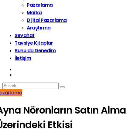
Pazarlama
Marka
Dijital Pazarlama
Araştırma
Seyahat
Tavsiye Kitaplar
Bunu da Denedim
İletişim
azarlama
Ayna Nöronların Satın Alma
Üzerindeki Etkisi