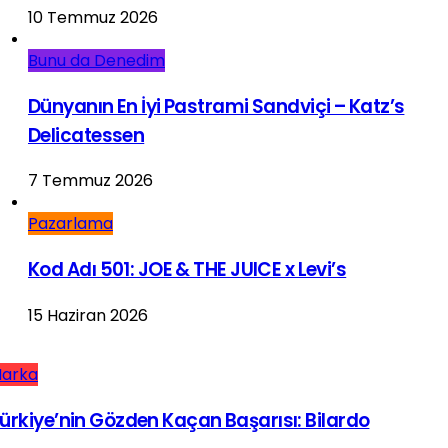
10 Temmuz 2026
Bunu da Denedim
Dünyanın En İyi Pastrami Sandviçi – Katz’s
Delicatessen
7 Temmuz 2026
Pazarlama
Kod Adı 501: JOE & THE JUICE x Levi’s
15 Haziran 2026
arka
ürkiye’nin Gözden Kaçan Başarısı: Bilardo