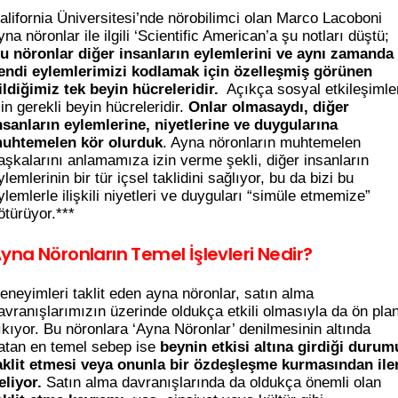
alifornia Üniversitesi’nde nörobilimci olan Marco Lacoboni
yna nöronlar ile ilgili ‘Scientific American’a şu notları düştü;
u nöronlar diğer insanların eylemlerini ve aynı zamanda
endi eylemlerimizi kodlamak için özelleşmiş görünen
ildiğimiz tek beyin hücreleridir.
Açıkça sosyal etkileşimle
çin gerekli beyin hücreleridir.
Onlar olmasaydı, diğer
nsanların eylemlerine, niyetlerine ve duygularına
uhtemelen kör olurduk
. Ayna nöronların muhtemelen
aşkalarını anlamamıza izin verme şekli, diğer insanların
ylemlerinin bir tür içsel taklidini sağlıyor, bu da bizi bu
ylemlerle ilişkili niyetleri ve duyguları “simüle etmemize”
ötürüyor.***
yna Nöronların Temel İşlevleri Nedir?
eneyimleri taklit eden ayna nöronlar, satın alma
avranışlarımızın üzerinde oldukça etkili olmasıyla da ön pla
ıkıyor. Bu nöronlara ‘Ayna Nöronlar’ denilmesinin altında
atan en temel sebep ise
beynin etkisi altına girdiği durum
aklit etmesi veya onunla bir özdeşleşme kurmasından iler
eliyor.
Satın alma davranışlarında da oldukça önemli olan