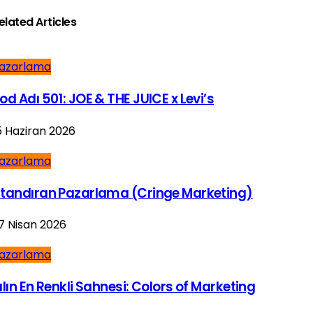
elated Articles
azarlama
od Adı 501: JOE & THE JUICE x Levi’s
5 Haziran 2026
azarlama
tandıran Pazarlama (Cringe Marketing)
7 Nisan 2026
azarlama
ılın En Renkli Sahnesi: Colors of Marketing