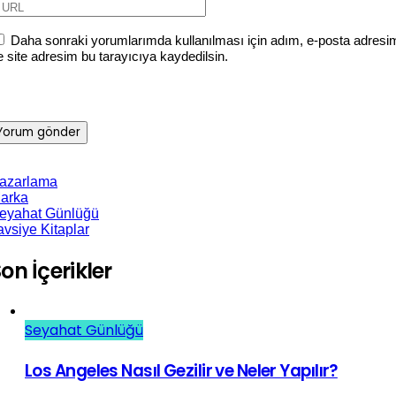
Daha sonraki yorumlarımda kullanılması için adım, e-posta adresi
e site adresim bu tarayıcıya kaydedilsin.
azarlama
arka
eyahat Günlüğü
avsiye Kitaplar
on İçerikler
Seyahat Günlüğü
Los Angeles Nasıl Gezilir ve Neler Yapılır?