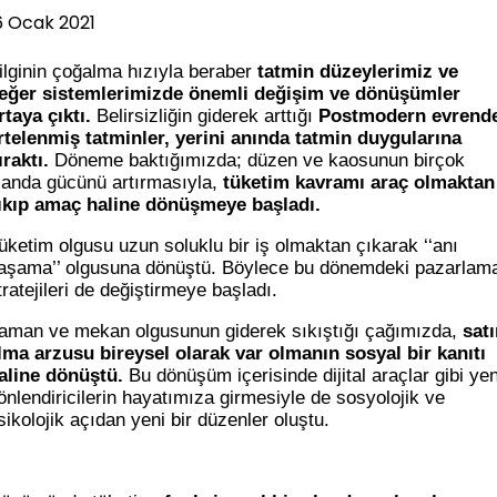
6 Ocak 2021
ilginin çoğalma hızıyla beraber
tatmin düzeylerimiz ve
eğer sistemlerimizde önemli değişim ve dönüşümler
rtaya çıktı.
Belirsizliğin giderek arttığı
Postmodern evrend
rtelenmiş tatminler, yerini anında tatmin duygularına
ıraktı.
Döneme baktığımızda; düzen ve kaosunun birçok
landa gücünü artırmasıyla,
tüketim kavramı araç olmaktan
ıkıp amaç haline dönüşmeye başladı.
üketim olgusu uzun soluklu bir iş olmaktan çıkarak ‘‘anı
aşama’’ olgusuna dönüştü. Böylece bu dönemdeki pazarlam
tratejileri de değiştirmeye başladı.
aman ve mekan olgusunun giderek sıkıştığı çağımızda,
sat
lma arzusu bireysel olarak var olmanın sosyal bir kanıtı
aline dönüştü.
Bu dönüşüm içerisinde dijital araçlar gibi yen
önlendiricilerin hayatımıza girmesiyle de sosyolojik ve
sikolojik açıdan yeni bir düzenler oluştu.