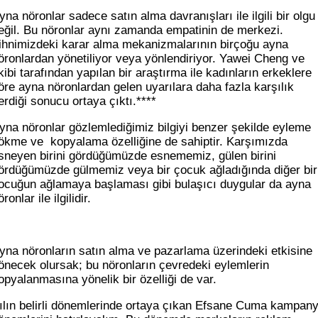
yna nöronlar sadece satın alma davranışları ile ilgili bir olgu
eğil. Bu nöronlar aynı zamanda empatinin de merkezi.
ihnimizdeki karar alma mekanizmalarının birçoğu ayna
öronlardan yönetiliyor veya yönlendiriyor. Yawei Cheng ve
kibi tarafından yapılan bir araştırma ile kadınların erkeklere
öre ayna nöronlardan gelen uyarılara daha fazla karşılık
erdiği sonucu ortaya çıktı.****
yna nöronlar gözlemlediğimiz bilgiyi benzer şekilde eyleme
ökme ve kopyalama özelliğine de sahiptir. Karşımızda
sneyen birini gördüğümüzde esnememiz, gülen birini
ördüğümüzde gülmemiz veya bir çocuk ağladığında diğer bir
ocuğun ağlamaya başlaması gibi bulaşıcı duygular da ayna
öronlar ile ilgilidir.
yna nöronların satın alma ve pazarlama üzerindeki etkisine
önecek olursak; bu nöronların çevredeki eylemlerin
opyalanmasına yönelik bir özelliği de var.
ılın belirli dönemlerinde ortaya çıkan Efsane Cuma kampan