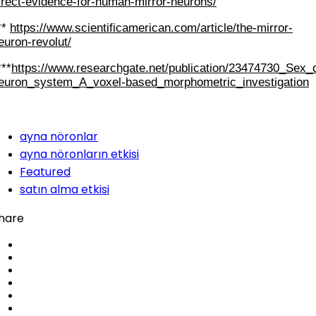
irect-evidence-for-human-mirror-neurons/
**
https://www.scientificamerican.com/article/the-mirror-
euron-revolut/
***
https://www.researchgate.net/publication/23474730_Sex
euron_system_A_voxel-based_morphometric_investigation
ayna nöronlar
ayna nöronların etkisi
Featured
satın alma etkisi
hare