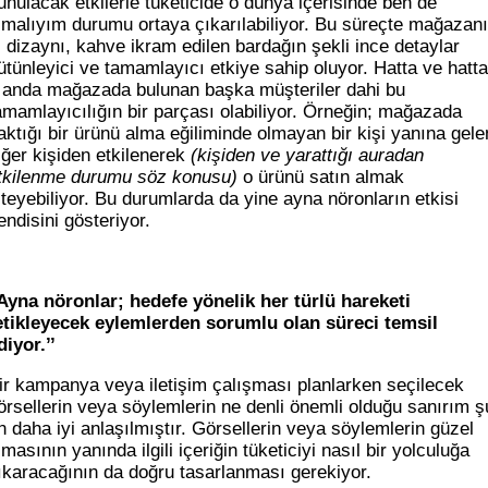
unulacak etkilerle tüketicide o dünya içerisinde ben de
lmalıyım durumu ortaya çıkarılabiliyor. Bu süreçte mağazan
ç dizaynı, kahve ikram edilen bardağın şekli ince detaylar
ütünleyici ve tamamlayıcı etkiye sahip oluyor. Hatta ve hatta
 anda mağazada bulunan başka müşteriler dahi bu
amamlayıcılığın bir parçası olabiliyor. Örneğin; mağazada
aktığı bir ürünü alma eğiliminde olmayan bir kişi yanına gele
iğer kişiden etkilenerek
(kişiden ve yarattığı auradan
tkilenme durumu söz konusu)
o ürünü satın almak
steyebiliyor. Bu durumlarda da yine ayna nöronların etkisi
endisini gösteriyor.
Ayna nöronlar; hedefe yönelik her türlü hareketi
etikleyecek eylemlerden sorumlu olan süreci temsil
diyor.’’
ir kampanya veya iletişim çalışması planlarken seçilecek
örsellerin veya söylemlerin ne denli önemli olduğu sanırım ş
n daha iyi anlaşılmıştır. Görsellerin veya söylemlerin güzel
lmasının yanında ilgili içeriğin tüketiciyi nasıl bir yolculuğa
ıkaracağının da doğru tasarlanması gerekiyor.