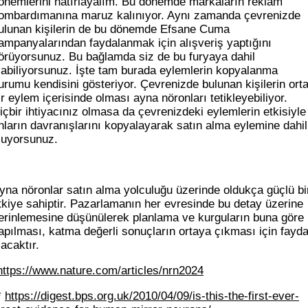
önemlerini hatırlayalım. Bu dönemde markaların reklam
ombardımanına maruz kalınıyor. Aynı zamanda çevrenizde
ulunan kişilerin de bu dönemde Efsane Cuma
ampanyalarından faydalanmak için alışveriş yaptığını
örüyorsunuz. Bu bağlamda siz de bu furyaya dahil
labiliyorsunuz. İşte tam burada eylemlerin kopyalanma
urumu kendisini gösteriyor. Çevrenizde bulunan kişilerin ort
ir eylem içerisinde olması ayna nöronları tetikleyebiliyor.
içbir ihtiyacınız olmasa da çevrenizdeki eylemlerin etkisiyle
nların davranışlarını kopyalayarak satın alma eylemine dahil
luyorsunuz.
yna nöronlar satın alma yolculuğu üzerinde oldukça güçlü bi
tkiye sahiptir. Pazarlamanın her evresinde bu detay üzerine
erinlemesine düşünülerek planlama ve kurguların buna göre
apılması, katma değerli sonuçların ortaya çıkması için fayda
lacaktır.
https://www.nature.com/articles/nrn2024
*
https://digest.bps.org.uk/2010/04/09/is-this-the-first-ever-