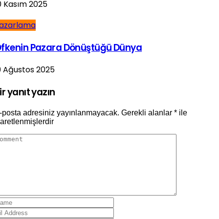
0 Kasım 2025
azarlama
fkenin Pazara Dönüştüğü Dünya
9 Ağustos 2025
ir yanıt yazın
-posta adresiniz yayınlanmayacak.
Gerekli alanlar
*
ile
şaretlenmişlerdir