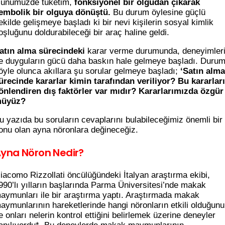
ünümüzde tüketim,
fonksiyonel bir olgudan çıkarak
embolik bir olguya dönüştü.
Bu durum öylesine güçlü
ekilde gelişmeye başladı ki bir nevi kişilerin sosyal kimlik
oşluğunu doldurabileceği bir araç haline geldi.
atın alma sürecindeki
karar verme durumunda, deneyimler
e duyguların gücü daha baskın hale gelmeye başladı. Duru
öyle olunca akıllara şu sorular gelmeye başladı;
‘Satın alma
ürecinde kararlar kimin tarafından veriliyor? Bu kararları
önlendiren dış faktörler var mıdır? Kararlarımızda özgür
üyüz?
u yazıda bu soruların cevaplarını bulabileceğimiz önemli bir
onu olan ayna nöronlara değineceğiz.
yna Nöron Nedir?
iacomo Rizzollati öncülüğündeki İtalyan araştırma ekibi,
990’lı yılların başlarında Parma Üniversitesi’nde makak
aymunları ile bir araştırma yaptı. Araştırmada makak
aymunlarının hareketlerinde hangi nöronların etkili olduğunu
e onları nelerin kontrol ettiğini belirlemek üzerine deneyler