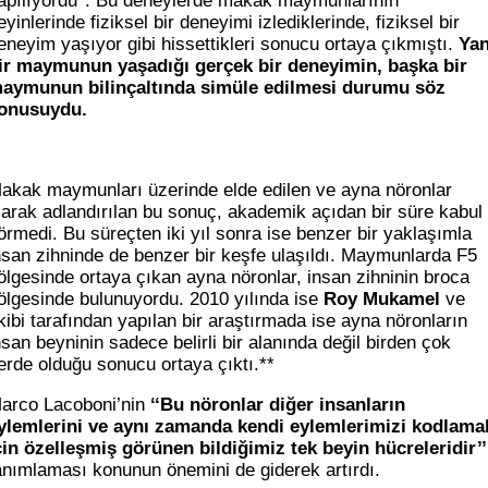
apılıyordu*. Bu deneylerde makak maymunlarının
eyinlerinde fiziksel bir deneyimi izlediklerinde, fiziksel bir
eneyim yaşıyor gibi hissettikleri sonucu ortaya çıkmıştı.
Yan
ir maymunun yaşadığı gerçek bir deneyimin, başka bir
aymunun bilinçaltında simüle edilmesi durumu söz
onusuydu.
akak maymunları üzerinde elde edilen ve ayna nöronlar
larak adlandırılan bu sonuç, akademik açıdan bir süre kabul
örmedi. Bu süreçten iki yıl sonra ise benzer bir yaklaşımla
nsan zihninde de benzer bir keşfe ulaşıldı. Maymunlarda F5
ölgesinde ortaya çıkan ayna nöronlar, insan zihninin broca
ölgesinde bulunuyordu. 2010 yılında ise
Roy Mukamel
ve
kibi tarafından yapılan bir araştırmada ise ayna nöronların
nsan beyninin sadece belirli bir alanında değil birden çok
erde olduğu sonucu ortaya çıktı.**
arco Lacoboni’nin
‘‘Bu nöronlar diğer insanların
ylemlerini ve aynı zamanda kendi eylemlerimizi kodlama
çin özelleşmiş görünen bildiğimiz tek beyin hücreleridir’’
anımlaması konunun önemini de giderek artırdı.