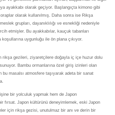
ya ayakkabı olarak geçiyor. Başlangıçta kimono gibi
 çoraplar olarak kullanılmış. Daha sonra ise Rikşa
tli meslek grupları, dayanıklılığı ve esnekliği nedeniyle
tercih etmişler. Bu ayakkabılar, kauçuk tabanları
 koşullarına uygunluğu ile ön plana çıkıyor.
rikşa gezileri, ziyaretçilere doğayla iç içe huzur dolu
sunuyor. Bambu ormanlarına özel giriş izinleri olan
ran bu masalsı atmosfere taşıyarak adeta bir sanat
a.
PAZARLAMA
işine bir yolculuk yapmak hem de Japon
 bir fırsat. Japon kültürünü deneyimlemek, eski Japon
er için rikşa gezisi, unutulmaz bir anı ve derin bir