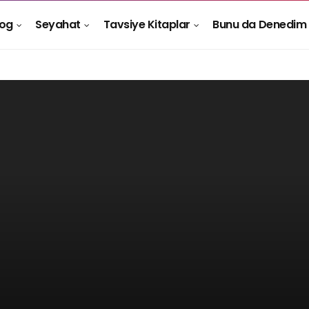
log
Seyahat
Tavsiye Kitaplar
Bunu da Denedim