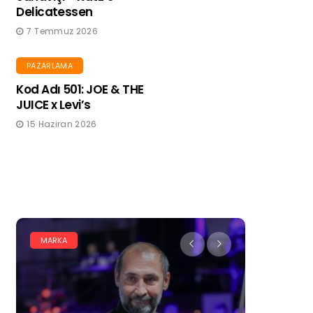
Delicatessen
7 Temmuz 2026
PAZARLAMA
Kod Adı 501: JOE & THE
JUICE x Levi’s
15 Haziran 2026
MARKA
DIJITAL PA