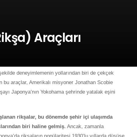
ikşa) Araçları
şekilde deneyimlemenin yollarından biri de çekçek
lan bu araçlar, Amerikalı misyoner Jonathan Scobie
rikşayı Japonya’nın Yokohama şehrinde yatalak eşini
şlanan rikşalar, bu dönemde şehir içi ulaşımda
larından biri haline gelmiş.
Ancak, zamanla
ponya’da rikşaların popülaritesi 1930’lu yıllarda düşüşe