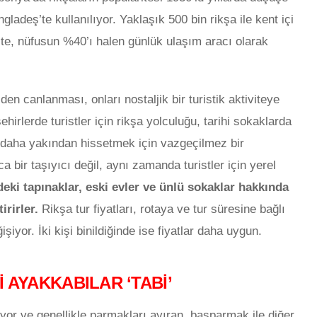
adeş’te kullanılıyor. Yaklaşık 500 bin rikşa ile kent içi
te, nüfusun %40’ı halen günlük ulaşım aracı olarak
n canlanması, onları nostaljik bir turistik aktiviteye
rlerde turistler için rikşa yolculuğu, tarihi sokaklarda
daha yakından hissetmek için vazgeçilmez bir
a bir taşıyıcı değil, aynı zamanda turistler için yerel
eki tapınaklar, eski evler ve ünlü sokaklar hakkında
irirler.
Rikşa tur fiyatları, rotaya ve tur süresine bağlı
iyor. İki kişi binildiğinde ise fiyatlar daha uygun.
 AYAKKABILAR ‘TABİ’
yor ve genellikle parmakları ayıran, başparmak ile diğer