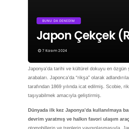
BUNU DA DENEDIM
Japon Çekçek (R
7 Kasım 2024
Japonya’da tarihi ve kültürel dokuyu en özgün 
arabaları. Japonca’da “rikşa” olarak adlandırı
tarafından 1869 yılında icat edilmiş. Scobie, 
taşıyabilmek amacıyla geliştirmiş.
Dünyada ilk kez Japonya’da kullanılmaya ba
devrim yaratmış ve halkın favori ulaşım araç
otomobillerin ve trenlerin yaygınlaşmasıyla, Ja