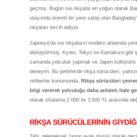
geçmiş. Bugün ise rikşalar en yoğun olarak Bangl
ulaşımda önemli bir yere sahip olan Bangladeş’
rikşaları tercih ediyor.
Japonya’da ise rikşaların modern anlamda yenide
dönüştürmüş. Kyoto, Tokyo ve Kamakura gibi şehi
zamanda yolculuk yapmak ve Japon kültürünü 
deneyim. Bu şehirlerde rikşa sürücüleri, yalnızc
rehberler konumunda.
Rikşa sürücüleri çevred
bilgi vererek yolculuğu daha anlamlı hale get
olarak ortalama 2.000 ile 3.500 TL arasında değiş
RİKŞA SÜRÜCÜLERİNİN GİYDİĞİ
Tabi, geleneksel Japon ayak giysisi olarak geçi