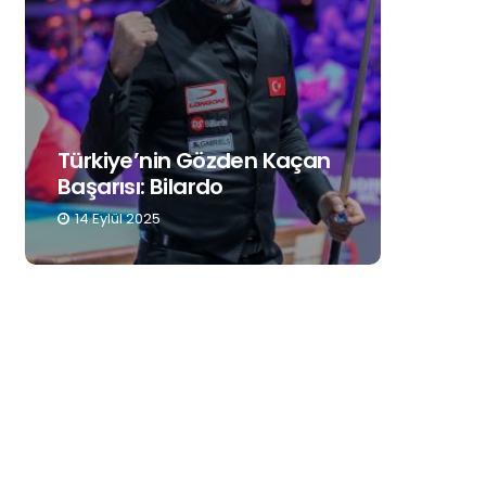
Türkiye’nin Gözden Kaçan
Dijital
Başarısı: Bilardo
Penti
14 Eylül 2025
7 Eylül 