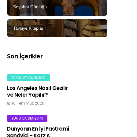
Seyahat Günlüğü
Tavsiye Kitaplar
Son İçerikler
SEYAHAT GÜNLÜĞÜ
Los Angeles Nasıl Gezilir
ve Neler Yapılır?
10 Temmuz 2026
BUNU DA DENEDIM
Dünyanın En İyi Pastrami
Sandviçi – Katz’s