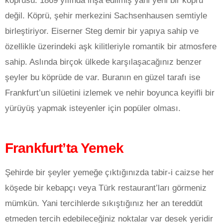
köprüsü. 1869 yılında inşa edilmiş yani yeni bir köprü
değil. Köprü, şehir merkezini Sachsenhausen semtiyle
birleştiriyor. Eiserner Steg demir bir yapıya sahip ve
özellikle üzerindeki aşk kilitleriyle romantik bir atmosfere
sahip. Aslında birçok ülkede karşılaşacağınız benzer
şeyler bu köprüde de var. Buranın en güzel tarafı ise
Frankfurt’un silüetini izlemek ve nehir boyunca keyifli bir
yürüyüş yapmak isteyenler için popüler olması.
Frankfurt’ta Yemek
Şehirde bir şeyler yemeğe çıktığınızda tabir-i caizse her
köşede bir kebapçı veya Türk restaurant’ları görmeniz
mümkün. Yani tercihlerde sıkıştığınız her an tereddüt
etmeden tercih edebileceğiniz noktalar var desek yeridir