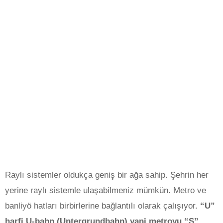
Raylı sistemler oldukça geniş bir ağa sahip. Şehrin her
yerine raylı sistemle ulaşabilmeniz mümkün. Metro ve
banliyö hatları birbirlerine bağlantılı olarak çalışıyor.
“U”
harfi U-bahn (Untergrundbahn) yani metroyu “S”