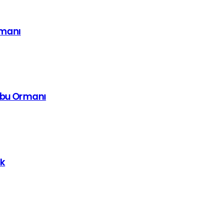
imanı
mbu Ormanı
uk