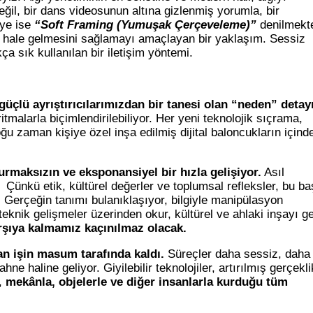
ğil, bir dans videosunun altına gizlenmiş yorumla, bir
iye ise
“Soft Framing (Yumuşak Çerçeveleme)”
denilmekt
k hale gelmesini sağlamayı amaçlayan bir yaklaşım. Sessiz
a sık kullanılan bir iletişim yöntemi.
güçlü ayrıştırıcılarımızdan bir tanesi olan “neden” detay
malarla biçimlendirilebiliyor. Her yeni teknolojik sıçrama,
u zaman kişiye özel inşa edilmiş dijital baloncukların içind
urmaksızın ve eksponansiyel bir hızla gelişiyor.
Asıl
i.
Çünkü etik, kültürel değerler ve toplumsal refleksler, bu ba
: Gerçeğin tanımı bulanıklaşıyor, bilgiyle manipülasyon
 teknik gelişmeler üzerinden okur, kültürel ve ahlaki inşayı ge
arşıya kalmamız kaçınılmaz olacak.
an işin masum tarafında kaldı.
Süreçler daha sessiz, daha
ahne haline geliyor. Giyilebilir teknolojiler, artırılmış gerçekli
l,
mekânla, objelerle ve diğer insanlarla kurduğu tüm