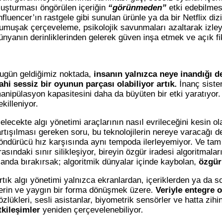
luşturması öngörülen içeriğin
“görünmeden”
etki edebilmesi
influencer’ın rastgele gibi sunulan ürünle ya da bir Netflix di
umuşak çerçeveleme, psikolojik savunmaları azaltarak izley
ünyanın derinliklerinden gelerek güven inşa etmek ve açık fik
ugün geldiğimiz noktada,
insanın yalnızca neye inandığı de
ahi sessiz bir oyunun parçası olabiliyor artık.
İnanç sistem
anipülasyon kapasitesini daha da büyüten bir etki yaratıyor.
ekilleniyor.
elecekte algı yönetimi araçlarının nasıl evrileceğini kesin o
artışılması gereken soru, bu teknolojilerin nereye varacağı 
öndürücü hız karşısında aynı tempoda ilerleyemiyor. Ve ta
rasındaki sınır silikleşiyor, bireyin özgür iradesi algoritmala
landa bırakırsak; algoritmik dünyalar içinde kaybolan,
özgür
rtık algı yönetimi yalnızca ekranlardan, içeriklerden ya da 
erin ve yaygın bir forma dönüşmek üzere.
Veriyle entegre 
özlükleri, sesli asistanlar, biyometrik sensörler ve hatta zihin
tkileşimler
yeniden çerçevelenebiliyor.