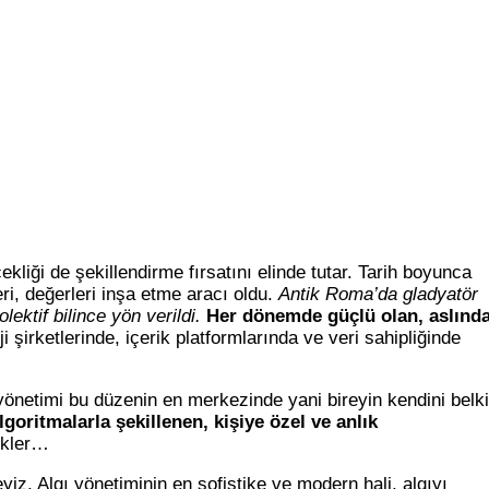
liği de şekillendirme fırsatını elinde tutar. Tarih boyunca
eri, değerleri inşa etme aracı oldu.
Antik Roma’da gladyatör
lektif bilince yön verildi.
Her dönemde güçlü olan, aslınd
irketlerinde, içerik platformlarında ve veri sahipliğinde
yönetimi bu düzenin en merkezinde yani bireyin kendini belki
oritmalarla şekillenen, kişiye özel ve anlık
ikler…
z. Algı yönetiminin en sofistike ve modern hali, algıyı