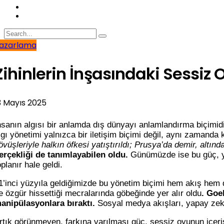
azarlama
Zihinlerin İnşasındaki Sessiz 
3 Mayıs 2025
nsanın algısı bir anlamda dış dünyayı anlamlandırma biçimidir
lgı yönetimi yalnızca bir iletişim biçimi değil, aynı zamanda 
övüşleriyle halkın öfkesi yatıştırıldı; Prusya’da demir, altında
erçekliği de tanımlayabilen oldu.
Günümüzde ise bu güç, yal
oplanır hale geldi.
1’inci yüzyıla geldiğimizde bu yönetim biçimi hem akış hem d
e özgür hissettiği mecralarında göbeğinde yer alır oldu
. Goe
anipülasyonlara bıraktı.
Sosyal medya akışları, yapay zekâ 
rtık görünmeyen, farkına varılması güç, sessiz oyunun içeris