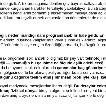
nde gizli. Artık propaganda denilen şey bayrak sallayarak de
zisinde kurgulanan karakter tercihiyle yapılabiliyor. Bu stratej
icilerin kendilerini zorlanmış hissetmeden mesaja daha açı
irli katılımı teşvik etmek amacıyla son dönemlerde de oldukç
ğil, neden inandığı dahi programlanabilir hale geldi. En 
lerimiz, düşünce kalıplarımız veya şüphe eşiklerimiz, algorit
 Görünürde bilgiye erişim özgürlüğü artsa da, bu özgürlük çoğ
larak öngörmek zor; ancak bildiğimiz bir şey var:
teknoloji d
değil —
insanlığın bu gelişime ne ölçüde eşlik edebileceğ
m da bu uyumsuzluk noktalarında
çatışmalar baş gösteriyor
rın gölgesinde flu bir alana çekiliyor. Eğer bu süreci yalnızca
lüğünü özgürce teslim etmiş bir insan profiliyle karşı k
sosyal medyadaki mesajlardan ibaret değil.
Bu detaylar çokt
olmuş fiziksel dünya
, bireyin algısını şekillendiren yeni bir s
-davranış arayüzleri; insanın yalnızca dijital içeriklerle deği