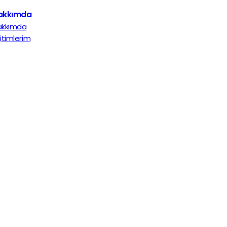
akkımda
akkımda
itimlerim