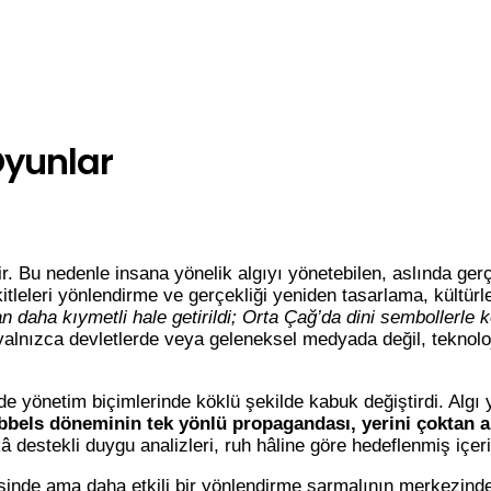
Oyunlar
. Bu nedenle insana yönelik algıyı yönetebilen, aslında gerçek
kitleleri yönlendirme ve gerçekliği yeniden tasarlama, kültürl
n daha kıymetli hale getirildi; Orta Çağ’da dini sembollerle ko
nızca devletlerde veya geleneksel medyada değil, teknoloji ş
e yönetim biçimlerinde köklü şekilde kabuk değiştirdi. Algı 
bbels döneminin tek yönlü propagandası, yerini çoktan alg
destekli duygu analizleri, ruh hâline göre hedeflenmiş içer
inde ama daha etkili bir yönlendirme sarmalının merkezindeyi