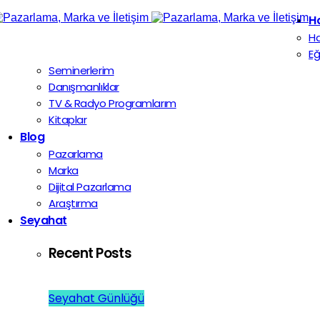
H
H
Eğ
Seminerlerim
Danışmanlıklar
TV & Radyo Programlarım
Kitaplar
Blog
Pazarlama
Marka
Dijital Pazarlama
Araştırma
Seyahat
Recent Posts
Seyahat Günlüğü