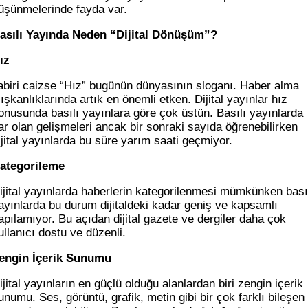
üşünmelerinde fayda var.
asılı Yayında Neden “Dijital Dönüşüm”?
ız
abiri caizse “Hız” bugünün dünyasının sloganı. Haber alma
lışkanlıklarında artık en önemli etken. Dijital yayınlar hız
onusunda basılı yayınlara göre çok üstün. Basılı yayınlarda
ar olan gelişmeleri ancak bir sonraki sayıda öğrenebilirken
ijital yayınlarda bu süre yarım saati geçmiyor.
ategorileme
ijital yayınlarda haberlerin kategorilenmesi mümkünken bası
ayınlarda bu durum dijitaldeki kadar geniş ve kapsamlı
apılamıyor. Bu açıdan dijital gazete ve dergiler daha çok
ullanıcı dostu ve düzenli.
engin İçerik Sunumu
ijital yayınların en güçlü olduğu alanlardan biri zengin içerik
unumu. Ses, görüntü, grafik, metin gibi bir çok farklı bileşen