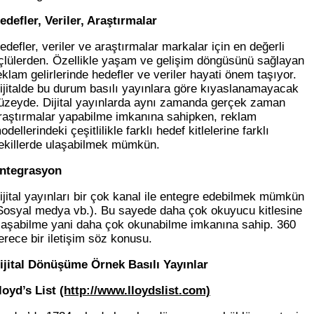
edefler, Veriler, Araştırmalar
edefler, veriler ve araştırmalar markalar için en değerli
çlülerden. Özellikle yaşam ve gelişim döngüsünü sağlayan
eklam gelirlerinde hedefler ve veriler hayati önem taşıyor.
ijitalde bu durum basılı yayınlara göre kıyaslanamayacak
üzeyde. Dijital yayınlarda aynı zamanda gerçek zaman
raştırmalar yapabilme imkanına sahipken, reklam
odellerindeki çeşitlilikle farklı hedef kitlelerine farklı
ekillerde ulaşabilmek mümkün.
ntegrasyon
ijital yayınları bir çok kanal ile entegre edebilmek mümkün
Sosyal medya vb.). Bu sayede daha çok okuyucu kitlesine
laşabilme yani daha çok okunabilme imkanına sahip. 360
erece bir iletişim söz konusu.
ijital Dönüşüme Örnek Basılı Yayınlar
loyd’s List
(http://www.lloydslist.com)