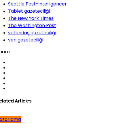
Seattle Post-Intelligencer
Tablet gazeteciliği
The New York Times
The Washington Post
vatandaş gazeteciliği
veri gazeteciliği
hare
elated Articles
azarlama