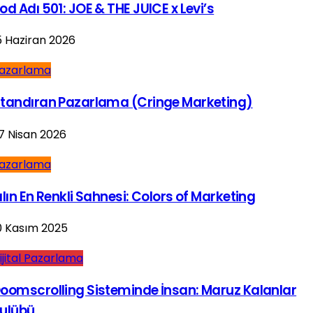
od Adı 501: JOE & THE JUICE x Levi’s
5 Haziran 2026
azarlama
tandıran Pazarlama (Cringe Marketing)
7 Nisan 2026
azarlama
ılın En Renkli Sahnesi: Colors of Marketing
0 Kasım 2025
ijital Pazarlama
oomscrolling Sisteminde İnsan: Maruz Kalanlar
ulübü