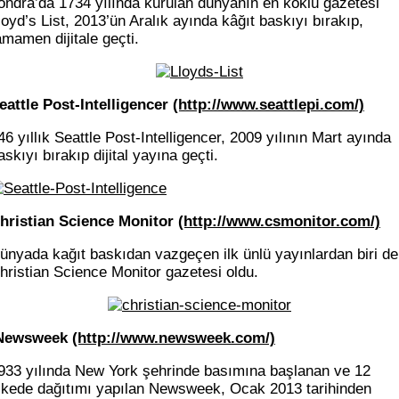
ondra’da 1734 yılında kurulan dünyanın en köklü gazetesi
loyd’s List, 2013’ün Aralık ayında kâğıt baskıyı bırakıp,
amamen dijitale geçti.
eattle Post-Intelligencer
(http://www.seattlepi.com/)
46 yıllık Seattle Post-Intelligencer, 2009 yılının Mart ayında
askıyı bırakıp dijital yayına geçti.
hristian Science Monitor
(http://www.csmonitor.com/)
ünyada kağıt baskıdan vazgeçen ilk ünlü yayınlardan biri de
hristian Science Monitor gazetesi oldu.
ewsweek
(http://www.newsweek.com/)
933 yılında New York şehrinde basımına başlanan ve 12
lkede dağıtımı yapılan Newsweek, Ocak 2013 tarihinden