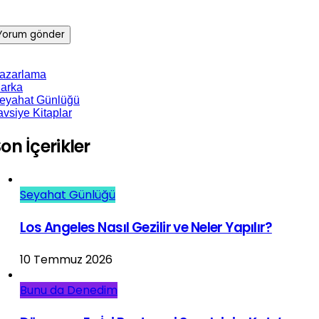
azarlama
arka
eyahat Günlüğü
avsiye Kitaplar
on İçerikler
Seyahat Günlüğü
Los Angeles Nasıl Gezilir ve Neler Yapılır?
10 Temmuz 2026
Bunu da Denedim