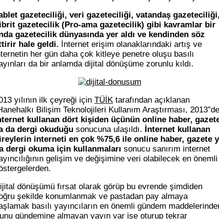
ablet gazeteciliği, veri gazeteciliği, vatandaş gazeteciliği
ibrit gazetecilik (Pro-ama gazetecilik) gibi kavramlar bir
nda gazetecilik dünyasında yer aldı ve kendinden söz
ttirir hale geldi.
İnternet erişim olanaklarındaki artış ve
nternetin her gün daha çok kitleye penetre oluşu basılı
ayınları da bir anlamda dijital dönüşüme zorunlu kıldı.
013 yılının ilk çeyreği için
TÜİK
tarafından açıklanan
Hanehalkı Bilişim Teknolojileri Kullanım Araştırması, 2013”d
nternet kullanan dört kişiden üçünün online haber, gazet
a da dergi okuduğu
sonucuna ulaşıldı.
İnternet kullanan
ireylerin interneti en çok %75,6 ile online haber, gazete 
a dergi okuma için kullanmaları
sonucu sanırım internet
ayıncılığının gelişim ve değişimine veri olabilecek en önemli
östergelerden.
ijital dönüşümü fırsat olarak görüp bu evrende şimdiden
oğru şekilde konumlanmak ve pastadan pay almaya
aşlamak basılı yayıncıların en önemli gündem maddelerinde
unu gündemine almayan yayın var ise oturup tekrar