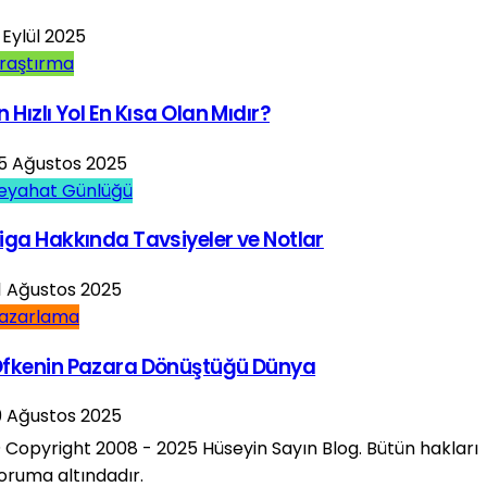
 Eylül 2025
raştırma
n Hızlı Yol En Kısa Olan Mıdır?
5 Ağustos 2025
eyahat Günlüğü
iga Hakkında Tavsiyeler ve Notlar
1 Ağustos 2025
azarlama
fkenin Pazara Dönüştüğü Dünya
9 Ağustos 2025
 Copyright 2008 - 2025 Hüseyin Sayın Blog. Bütün hakları
oruma altındadır.