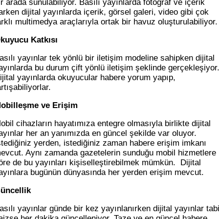
ir arada sunulabiliyor. Basılı yayınlarda fotoğraf ve içerik
arken dijital yayınlarda içerik, görsel galeri, video gibi çok
arklı multimedya araçlarıyla ortak bir havuz oluşturulabiliyor.
kuyucu Katkısı
asılı yayınlar tek yönlü bir iletişim modeline sahipken dijital
ayınlarda bu durum çift yönlü iletişim şeklinde gerçekleşiyor
ijital yayınlarda okuyucular habere yorum yapıp,
artışabiliyorlar.
obilleşme ve Erişim
obil cihazların hayatımıza entegre olmasıyla birlikte dijital
ayınlar her an yanımızda en güncel şekilde var oluyor.
stediğiniz yerden, istediğiniz zaman habere erişim imkanı
evcut. Aynı zamanda gazetelerin sunduğu mobil hizmetlere
öre de bu yayınları kişiselleştirebilmek mümkün. Dijital
ayınlara bugünün dünyasında her yerden erişim mevcut.
üncellik
asılı yayınlar günde bir kez yayınlanırken dijital yayınlar tabi
aizse her dakika güncelleniyor. Taze ve en güncel habere