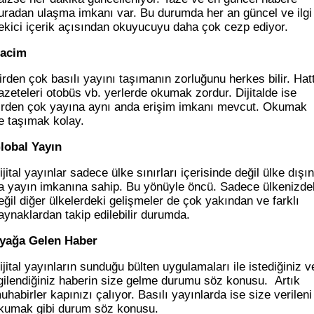
uradan ulaşma imkanı var. Bu durumda her an güncel ve ilgi
ekici içerik açısından okuyucuyu daha çok cezp ediyor.
acim
irden çok basılı yayını taşımanın zorluğunu herkes bilir. Hat
azeteleri otobüs vb. yerlerde okumak zordur. Dijitalde ise
irden çok yayına aynı anda erişim imkanı mevcut. Okumak
e taşımak kolay.
lobal Yayın
ijital yayınlar sadece ülke sınırları içerisinde değil ülke dışı
a yayın imkanına sahip. Bu yönüyle öncü. Sadece ülkenizde
eğil diğer ülkelerdeki gelişmeler de çok yakından ve farklı
aynaklardan takip edilebilir durumda.
yağa Gelen Haber
ijital yayınların sunduğu bülten uygulamaları ile istediğiniz v
lgilendiğiniz haberin size gelme durumu söz konusu. Artık
uhabirler kapınızı çalıyor. Basılı yayınlarda ise size verileni
kumak gibi durum söz konusu.