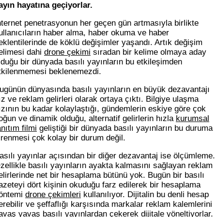
ayın hayatına geçiyorlar.
nternet penetrasyonun her geçen gün artmasıyla birlikte
ullanıcıların haber alma, haber okuma ve haber
eklentilerinde de köklü değişimler yaşandı. Artık değişim
elimesi dahi
drone çekimi
sıradan bir kelime olmaya aday
lduğu bir dünyada basılı yayınların bu etkileşimden
tkilenmemesi beklenemezdi.
ugünün dünyasında basılı yayınların en büyük dezavantajı
ız ve reklam gelirleri olarak ortaya çıktı. Bilgiye ulaşma
ızının bu kadar kolaylaştığı, gündemlerin eskiye göre çok
oğun ve dinamik olduğu, alternatif gelirlerin hızla
kurumsal
anıtım filmi
geliştiği bir dünyada basılı yayınların bu duruma
irenmesi çok kolay bir durum değil.
asılı yayınlar açısından bir diğer dezavantaj ise ölçümleme.
zellikle basılı yayınların ayakta kalmasını sağlayan reklam
elirlerinde net bir hesaplama bütünü yok. Bugün bir basılı
azeteyi dört kişinin okuduğu farz edilerek bir hesaplama
öntemi
drone çekimleri
kullanılıyor. Dijitalin bu denli hesap
erebilir ve şeffaflığı karşısında markalar reklam kalemlerini
avaş yavaş basılı yayınlardan çekerek dijitale yöneltiyorlar.