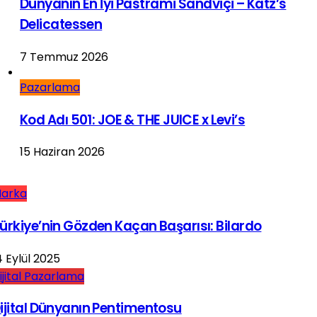
Dünyanın En İyi Pastrami Sandviçi – Katz’s
Delicatessen
7 Temmuz 2026
Pazarlama
Kod Adı 501: JOE & THE JUICE x Levi’s
15 Haziran 2026
arka
ürkiye’nin Gözden Kaçan Başarısı: Bilardo
4 Eylül 2025
ijital Pazarlama
ijital Dünyanın Pentimentosu