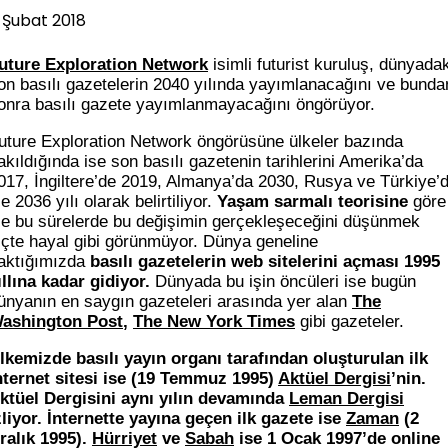
1 Şubat 2018
uture Exploration Network
isimli futurist kuruluş, dünyadak
on basılı gazetelerin 2040 yılında yayımlanacağını ve bunda
onra basılı gazete yayımlanmayacağını öngörüyor.
uture Exploration Network
öngörüsüne ülkeler bazında
akıldığında ise son basılı gazetenin tarihlerini Amerika’da
017, İngiltere’de 2019, Almanya’da 2030, Rusya ve Türkiye’
se 2036 yılı olarak belirtiliyor.
Yaşam sarmalı teorisine
göre
se bu sürelerde bu değişimin gerçekleşeceğini düşünmek
içte hayal gibi görünmüyor. Dünya geneline
aktığımızda
basılı gazetelerin web sitelerini açması 1995
ıllına kadar gidiyor.
Dünyada bu işin öncüleri ise bugün
ünyanın en saygın gazeteleri arasında yer alan
The
ashington Post
,
The New York Times
gibi gazeteler.
lkemizde basılı yayın organı tarafından oluşturulan ilk
nternet sitesi ise (19 Temmuz 1995)
Aktüel Dergisi
’nin.
ktüel Dergisini aynı yılın devamında
Leman Dergisi
zliyor. İnternette yayına geçen ilk gazete ise
Zaman
(2
ralık 1995).
Hürriyet
ve
Sabah
ise 1 Ocak 1997’de online