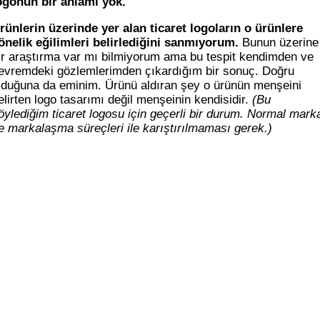
ogonun bir anlamı yok.
rünlerin üzerinde yer alan ticaret logoların o ürünlere
önelik eğilimleri belirlediğini sanmıyorum.
Bunun üzerine
ir araştırma var mı bilmiyorum ama bu tespit kendimden ve
evremdeki gözlemlerimden çıkardığım bir sonuç. Doğru
lduğuna da eminim. Ürünü aldıran şey o ürünün menşeini
elirten logo tasarımı değil menşeinin kendisidir.
(Bu
öylediğim ticaret logosu için geçerli bir durum. Normal mark
e markalaşma süreçleri ile karıştırılmaması gerek.)