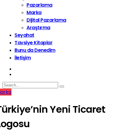
Pazarlama
Marka
Dijital Pazarlama
Araştırma
Seyahat
Tavsiye Kitaplar
Bunu da Denedim
İletişim
arka
Türkiye’nin Yeni Ticaret
Logosu