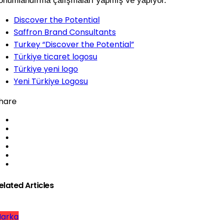
onumlandırma çalışmaları yapmış ve yapıyor.
Discover the Potential
Saffron Brand Consultants
Turkey “Discover the Potential”
Türkiye ticaret logosu
Türkiye yeni logo
Yeni Türkiye Logosu
hare
elated Articles
arka