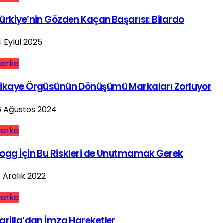
ürkiye’nin Gözden Kaçan Başarısı: Bilardo
4 Eylül 2025
arka
ikaye Örgüsünün Dönüşümü Markaları Zorluyor
6 Ağustos 2024
arka
ogg İçin Bu Riskleri de Unutmamak Gerek
3 Aralık 2022
arka
arilla’dan İmza Hareketler