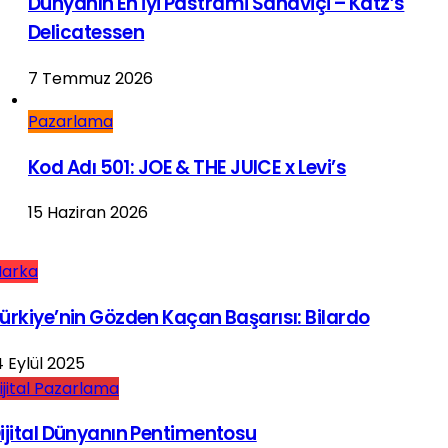
Dünyanın En İyi Pastrami Sandviçi – Katz’s
Delicatessen
7 Temmuz 2026
Pazarlama
Kod Adı 501: JOE & THE JUICE x Levi’s
15 Haziran 2026
arka
ürkiye’nin Gözden Kaçan Başarısı: Bilardo
4 Eylül 2025
ijital Pazarlama
ijital Dünyanın Pentimentosu