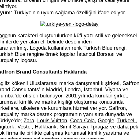
irliktelik:
Ülkenin birliğini ve birlikte çalışma kabiliyetini
elirtiyor.
yum:
Türkiye’nin uyum sağlama özelliğini ifade ediyor.
ogo
nun karakteri oluşturulurken küfi yazı stili ve geleneksel
ilimlerde yer alan eli belinde deseninden
ararlanılmış. Logoda kullanılan renk Turkish Blue rengi.
urkish Blue rengine örnek logolar İstanbul Borsası ve
urquality logosu.
affron Brand Consultants
Hakkında
ngiliz kökenli Uluslararası marka danışmanlık şirketi, Saffro
rand Consultants’in Madrid, Londra, İstanbul, Viyana ve
umbai’de ofisleri bulunuyor. 2001 yılında kurulan şirket,
urumsal kimlik ve marka kişiliği oluşturma konusunda
irketlere, ülkelere ve kurumlara hizmet veriyor. Saffron,
urquality marka destek programının yanı sıra dünyada ve
ürkiye’de;
Zara
,
Louis Vuitton
,
Coca-Cola
,
Google
,
Turkcell
,
igiturk
,
Vestel
,
Halkbank
,
Simit Sarayı
,
İpragaz
ve daha pek
ok firma ile birlikte çalışmış kurumsal kimlik yaratma ve