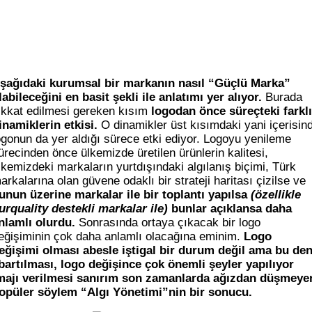
şağıdaki kurumsal bir markanın nasıl “Güçlü Marka”
labileceğini en basit şekli ile anlatımı yer alıyor.
Burada
ikkat edilmesi gereken kısım
logodan önce süreçteki farklı
inamiklerin etkisi.
O dinamikler üst kısımdaki yani içerisin
ogonun da yer aldığı sürece etki ediyor. Logoyu yenileme
ürecinden önce ülkemizde üretilen ürünlerin kalitesi,
lkemizdeki markaların yurtdışındaki algılanış biçimi, Türk
arkalarına olan güvene odaklı bir strateji haritası çizilse ve
unun üzerine markalar ile bir toplantı yapılsa
(özellikle
urquality destekli markalar ile)
bunlar açıklansa daha
nlamlı olurdu.
Sonrasında ortaya çıkacak bir logo
eğişiminin çok daha anlamlı olacağına eminim.
Logo
eğişimi olması abesle iştigal bir durum değil ama bu den
bartılması, logo değişince çok önemli şeyler yapılıyor
majı verilmesi sanırım son zamanlarda ağızdan düşmeye
opüler söylem “Algı Yönetimi”nin bir sonucu.