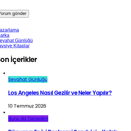
azarlama
arka
eyahat Günlüğü
avsiye Kitaplar
on İçerikler
Seyahat Günlüğü
Los Angeles Nasıl Gezilir ve Neler Yapılır?
10 Temmuz 2026
Bunu da Denedim