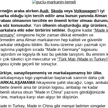
rneğin araba alırken
Audi
,
Skoda
veya
Volkswagen
’i iyi
arka olduğu için tercih edilir ama bunun yanında Alman
rabası olmasının tercihte en önemli kriter olması durum
a söz konusudur.
Yani
ülkenin oluşturduğu algı ürünlere,
arkalara etki eder birbirini tetikler.
Bugüne kadar
“Made i
ermany”
simgesine hiçbir zaman dikkat etmedim ve
örmedim ama Alman markalarının hep kaliteli ve güvenilir
arkalar olduğunu bildim. Bu konu üzerine yazı yazmak için
raştırma yaptığım sırada “Made in Germany” logosunu
raştırdım ve logoyla ilk kez bu şekilde tanıştım. Bu eminim k
ir çok tüketici için mevcuttur ve
“Türk Malı (Made in Turkey)
ogosu içinde geçerli bir sonuçtur.
ürkiye, sanayileşememiş ve markalaşamamış bir ülke.
arkalaşmaya logo yapmaktan başlarsak sanırım daha çok
MARKALAŞAMAMA
hikayesine şahit olacağız. Logo, ambala
lbette önemli ama bir ürünün logosu, ambalajı ne kadar
lbenili olursa olsun “Made in China” yazısını gördüğünüzde
rüne, markaya karşı olan algıyı bir düşünün.
ade in Turkey, Made in China gibi menşei belirten simgeler