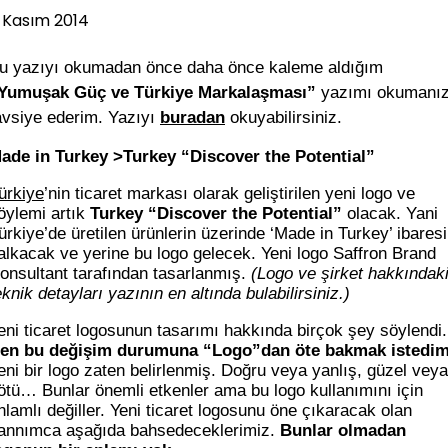
 Kasım 2014
u yazıyı okumadan önce daha önce kaleme aldığım
Yumuşak Güç ve Türkiye Markalaşması”
yazımı okumanız
avsiye ederim. Yazıyı
buradan
okuyabilirsiniz.
ade in Turkey >Turkey “Discover the Potential”
ürkiye
’nin ticaret markası olarak geliştirilen yeni logo ve
öylemi artık
Turkey “Discover the Potential”
olacak. Yani
ürkiye’de üretilen ürünlerin üzerinde ‘Made in Turkey’ ibaresi
alkacak ve yerine bu logo gelecek. Yeni logo Saffron Brand
onsultant tarafından tasarlanmış.
(Logo ve şirket hakkındak
eknik detayları yazının en altında bulabilirsiniz.)
eni ticaret logosunun tasarımı hakkında birçok şey söylendi.
en bu değişim durumuna “Logo”dan öte bakmak istedim
eni bir logo zaten belirlenmiş. Doğru veya yanlış, güzel veya
ötü… Bunlar önemli etkenler ama bu logo kullanımını için
nlamlı değiller. Yeni ticaret logosunu öne çıkaracak olan
annımca aşağıda bahsedeceklerimiz.
Bunlar olmadan