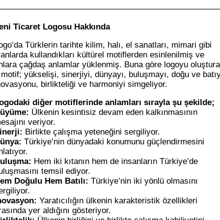
———————————————————————————
eni Ticaret Logosu Hakkında
ogo’da Türklerin tarihte kilim, halı, el sanatları, mimari gibi
lanlarda kullandıkları kültürel motiflerden esinlenilmiş ve
nlara çağdaş anlamlar yüklenmiş. Buna göre logoyu oluştur
 motif; yükselişi, sinerjiyi, dünyayı, buluşmayı, doğu ve batıy
novasyonu, birlikteliği ve harmoniyi simgeliyor.
ogodaki diğer motiflerinde anlamları sırayla şu şekilde;
üyüme:
Ülkenin kesintisiz devam eden kalkınmasının
esajını veriyor.
inerji:
Birlikte çalışma yeteneğini sergiliyor.
ünya:
Türkiye’nin dünyadaki konumunu güçlendirmesini
nlatıyor.
uluşma:
Hem iki kıtanın hem de insanların Türkiye’de
uluşmasını temsil ediyor.
em Doğulu Hem Batılı:
Türkiye’nin iki yönlü olmasını
ergiliyor.
novasyon:
Yaratıcılığın ülkenin karakteristik özellikleri
rasında yer aldığını gösteriyor.