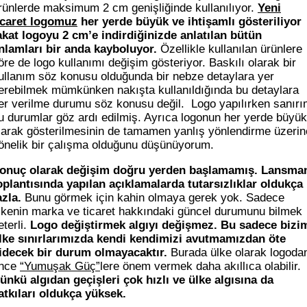
rünlerde maksimum 2 cm genişliğinde kullanılıyor.
Yeni
icaret logomuz
her yerde büyük ve ihtişamlı gösteriliyor
akat logoyu 2 cm’e indirdiğinizde anlatılan bütün
nlamları bir anda kayboluyor.
Özellikle kullanılan ürünlere
öre de logo kullanımı değişim gösteriyor. Baskılı olarak bir
ullanım söz konusu olduğunda bir nebze detaylara yer
erebilmek mümkünken nakışta kullanıldığında bu detaylara
er verilme durumu söz konusu değil. Logo yapılırken sanır
u durumlar göz ardı edilmiş. Ayrıca logonun her yerde büyük
larak gösterilmesinin de tamamen yanlış yönlendirme üzerin
önelik bir çalışma olduğunu düşünüyorum.
onuç olarak değişim doğru yerden başlamamış. Lansma
oplantısında yapılan açıklamalarda tutarsızlıklar oldukça
azla.
Bunu görmek için kahin olmaya gerek yok. Sadece
lkenin marka ve ticaret hakkındaki güncel durumunu bilmek
eterli.
Logo değiştirmek algıyı değişmez. Bu sadece bizi
lke sınırlarımızda kendi kendimizi avutmamızdan öte
idecek bir durum olmayacaktır.
Burada ülke olarak logoda
nce
“Yumuşak Güç”
lere önem vermek daha akıllıca olabilir.
ünkü algıdan geçişleri çok hızlı ve ülke algısına da
atkıları oldukça yüksek.