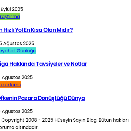
 Eylül 2025
raştırma
n Hızlı Yol En Kısa Olan Mıdır?
5 Ağustos 2025
eyahat Günlüğü
iga Hakkında Tavsiyeler ve Notlar
1 Ağustos 2025
azarlama
fkenin Pazara Dönüştüğü Dünya
9 Ağustos 2025
 Copyright 2008 - 2025 Hüseyin Sayın Blog. Bütün hakları
oruma altındadır.