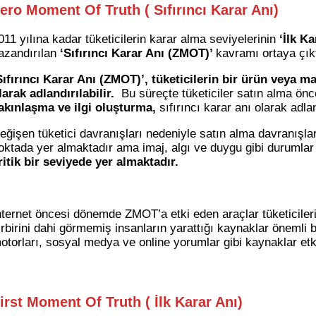
ero Moment Of Truth ( Sıfırıncı Karar Anı)
011 yılına kadar tüketicilerin karar alma seviyelerinin
‘İlk Ka
azandırılan
‘Sıfırıncı Karar Anı (ZMOT)’
kavramı ortaya çıkt
Sıfırıncı Karar Anı (ZMOT)’, tüketicilerin bir ürün veya m
larak adlandırılabilir.
Bu süreçte tüketiciler satın alma önces
akınlaşma ve ilgi oluşturma,
sıfırıncı karar anı olarak adl
eğişen tüketici davranışları nedeniyle satın alma davranışla
oktada yer almaktadır ama imaj, algı ve duygu gibi durumlar 
ritik bir seviyede yer almaktadır.
nternet öncesi dönemde ZMOT’a etki eden araçlar tüketiciler
irbirini dahi görmemiş insanların yarattığı kaynaklar önemli
otorları, sosyal medya ve online yorumlar gibi kaynaklar etk
irst Moment Of Truth ( İlk Karar Anı)