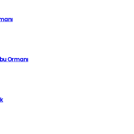
imanı
mbu Ormanı
uk