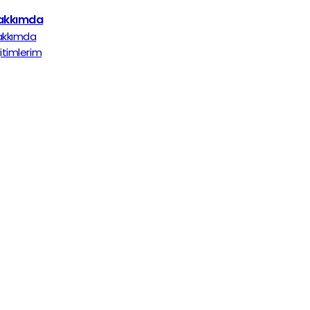
akkımda
akkımda
itimlerim