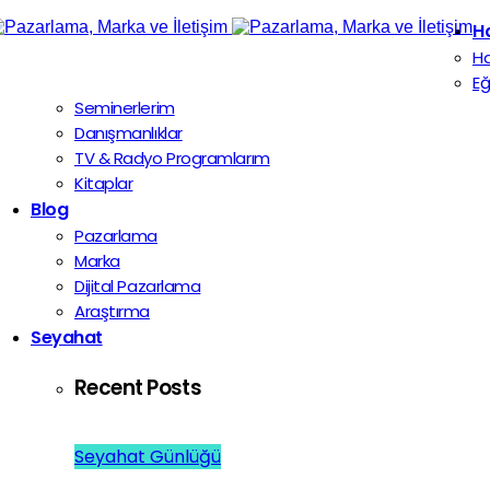
H
H
Eğ
Seminerlerim
Danışmanlıklar
TV & Radyo Programlarım
Kitaplar
Blog
Pazarlama
Marka
Dijital Pazarlama
Araştırma
Seyahat
Recent Posts
Seyahat Günlüğü