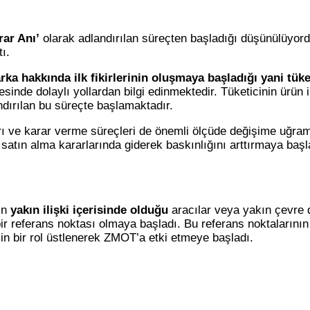
rar Anı’
olarak adlandırılan süreçten başladığı düşünülüyo
ı.
arka hakkında ilk fikirlerinin oluşmaya başladığı yani tüke
inde dolaylı yollardan bilgi edinmektedir. Tüketicinin ürün il
andırılan bu süreçte başlamaktadır.
rı ve karar verme süreçleri de önemli ölçüde değişime uğramış
satın alma kararlarında giderek baskınlığını arttırmaya baş
in
yakın
ilişki içerisinde olduğu
aracılar veya yakın çevre d
 bir referans noktası olmaya başladı. Bu referans noktaların
in bir rol üstlenerek ZMOT’a etki etmeye başladı.