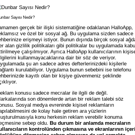
unbar Sayısı Nedir?
amamen gerçek bir ilişki sistematiğine odaklanan HalloApp,
eklamsız ve özel bir sosyal ağ. Bu uygulama sizden sadece
ehberinize erişmeyi istiyor. Bunun dışında birçok sosyal ağd
er alan gizlilik politikaları gibi politikalar bu uygulamada kabu
ttirilmeye çalışılmıyor. Ayrıca HalloApp kullanıcılarının kişis
ilgilerini kullanmayacaklarına dair bir söz de veriyor.
ygulamada şu an sadece adres defterlerinizdeki kişilerle
ağlantı kurulabiliyor. Uygulama bunun sebebini ise telefonu
ehberinizde kayıtlı olan bir kişiye güvenmeniz şeklinde
çıklıyor.
eklam konusu sadece mecralar ile ilgili de değil.
arkalarında son dönemlerde artan bir reklam talebi söz
onusu. Sosyal medya evreninde kişisel reklamların
apılabilmesini de kolay hale getiren ara yüzlerin
luşturulmasıyla konu herkesin reklam verebilir konuma
eçmesine sebep oldu.
Bu durum bir anlamda mecraların
ullanıcıların kontrolünden çıkmasına ve ekranlarının içer