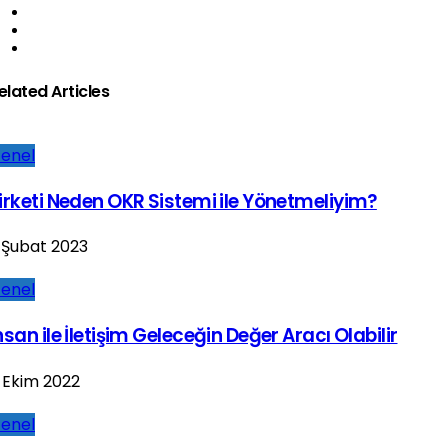
elated Articles
enel
irketi Neden OKR Sistemi ile Yönetmeliyim?
 Şubat 2023
enel
nsan ile İletişim Geleceğin Değer Aracı Olabilir
 Ekim 2022
enel