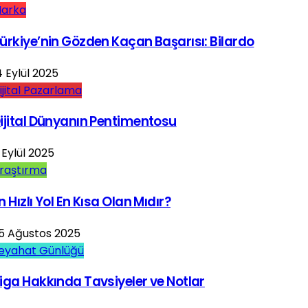
arka
ürkiye’nin Gözden Kaçan Başarısı: Bilardo
4 Eylül 2025
ijital Pazarlama
ijital Dünyanın Pentimentosu
 Eylül 2025
raştırma
n Hızlı Yol En Kısa Olan Mıdır?
5 Ağustos 2025
eyahat Günlüğü
iga Hakkında Tavsiyeler ve Notlar