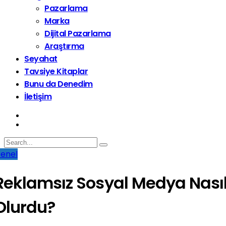
Pazarlama
Marka
Dijital Pazarlama
Araştırma
Seyahat
Tavsiye Kitaplar
Bunu da Denedim
İletişim
enel
Reklamsız Sosyal Medya Nası
Olurdu?