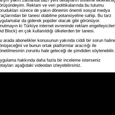
arşın yakın zamanda bazı yeni detayların sisteme ekleneceğ
örüşündeyim. Reklam ve veri politikalarında bu tutumu
orudukları sürece de yakın dönemin önemli sosyal medya
raçlarından bir tanesi olabilme potansiyeline sahip. Bu tarz
ygulamalar da giderek popüler olacak gibi görünüyor.
nutmayın ki Türkiye internet evreninde reklam engelleyiciler
Ad Block) en çok kullanıldığı ülkelerden bir tanesi.
u arada abonelikler konusunun yakında ciddi bir sorun halin
önüşeceğini ve bunun ortak platformlar aracılığı ile
önetilmesinin zorunlu hale geleceği de şimdiden söylenebilir.
ygulama hakkında daha fazla bir inceleme isterseniz
etayları aşağıdaki videodan izleyebilirsiniz.