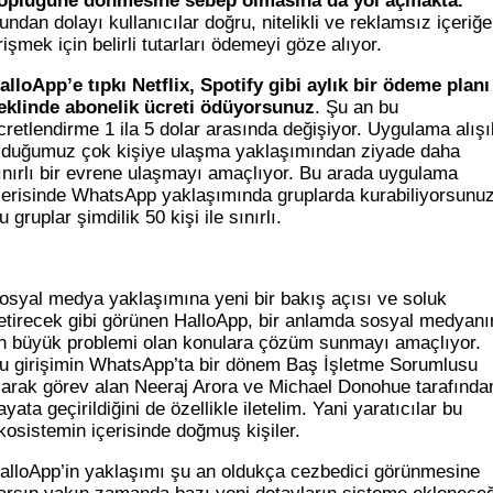
öplüğüne dönmesine sebep olmasına da yol açmakta.
undan dolayı kullanıcılar doğru, nitelikli ve reklamsız içeriğe
rişmek için belirli tutarları ödemeyi göze alıyor.
alloApp’e tıpkı Netflix, Spotify gibi aylık bir ödeme planı
eklinde abonelik ücreti ödüyorsunuz
. Şu an bu
cretlendirme 1 ila 5 dolar arasında değişiyor. Uygulama alışı
lduğumuz çok kişiye ulaşma yaklaşımından ziyade daha
ınırlı bir evrene ulaşmayı amaçlıyor. Bu arada uygulama
çerisinde WhatsApp yaklaşımında gruplarda kurabiliyorsunuz
u gruplar şimdilik 50 kişi ile sınırlı.
osyal medya yaklaşımına yeni bir bakış açısı ve soluk
etirecek gibi görünen HalloApp, bir anlamda sosyal medyanı
n büyük problemi olan konulara çözüm sunmayı amaçlıyor.
u girişimin WhatsApp’ta bir dönem Baş İşletme Sorumlusu
larak görev alan Neeraj Arora ve Michael Donohue tarafında
ayata geçirildiğini de özellikle iletelim. Yani yaratıcılar bu
kosistemin içerisinde doğmuş kişiler.
alloApp’in yaklaşımı şu an oldukça cezbedici görünmesine