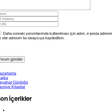
Daha sonraki yorumlarımda kullanılması için adım, e-posta adresi
e site adresim bu tarayıcıya kaydedilsin.
azarlama
arka
eyahat Günlüğü
avsiye Kitaplar
on İçerikler