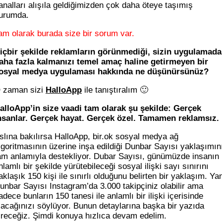
analları alışıla geldiğimizden çok daha öteye taşımış
urumda.
am olarak burada size bir sorum var.
içbir şekilde reklamların görünmediği, sizin uygulamada
aha fazla kalmanızı temel amaç haline getirmeyen bir
osyal medya uygulaması hakkında ne düşünürsünüz?
 zaman sizi
HalloApp
ile tanıştıralım 🙂
alloApp’in size vaadi tam olarak şu şekilde: Gerçek
nsanlar. Gerçek hayat. Gerçek özel. Tamamen reklamsız.
slına bakılırsa HalloApp, bir.ok sosyal medya ağ
lgoritmasının üzerine inşa edildiği Dunbar Sayısı yaklaşımın
am anlamıyla destekliyor. Dubar Sayısı, günümüzde insanın
nlamlı bir şekilde yürütebileceği sosyal ilişki sayı sınırını
aklaşık 150 kişi ile sınırlı olduğunu belirten bir yaklaşım. Yan
unbar Sayısı Instagram’da 3.000 takipçiniz olabilir ama
adece bunların 150 tanesi ile anlamlı bir ilişki içerisinde
lacağınızı söylüyor. Bunun detaylarına başka bir yazıda
ireceğiz. Şimdi konuya hızlıca devam edelim.