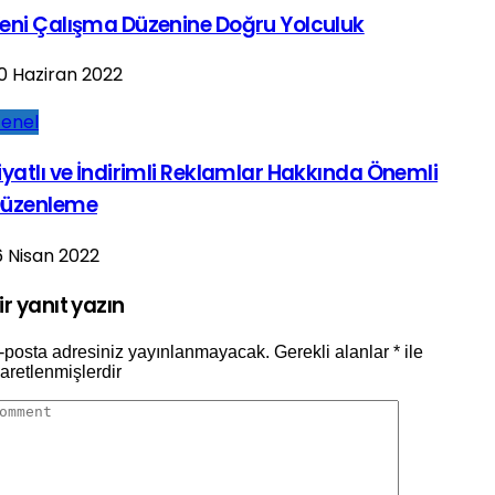
eni Çalışma Düzenine Doğru Yolculuk
0 Haziran 2022
enel
iyatlı ve İndirimli Reklamlar Hakkında Önemli
üzenleme
6 Nisan 2022
ir yanıt yazın
-posta adresiniz yayınlanmayacak.
Gerekli alanlar
*
ile
şaretlenmişlerdir