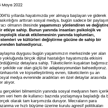
6 Mayıs 2022
004’lü yıllarda hayatımızda yer almaya başlayan ve giderek
askınlığını arttıran sosyal medya, bugün sadece bir paylaşı
racı olmanın ötesinde
yaşamımızı yönlendiren ve değiştir
ir etkiye sahip.
Bunun yanında insanları psikolojik ve
osyolojik olarak etkilemesinin yanında toplumları,
istemleri ve kültürleri değiştirme gücüne de sahip bir
vrenden bahsediyoruz.
aylaşma duygusu bugün yaşamımızın merkezinde yer alan
e yokluğunda birçok dijital hastalığın hayatımızda etkisini
ördüğümüz detaylara sahip. Tüketicilerin kuşaktan bağımsız
ir şekilde var olan güçlü bir adaptasyonundan bahsediyoruz.
ünhasırlık ve kişiselleştirilmiş evren, tüketicilerin şu an
osyal medya evreninde aradıkları en özel detaylar arasında
er alıyor.
u gerçekleri bilmemizin yanında sosyal medyanın hem içeri
em veri hem de kullanıcı bazında yozlaşmaya başladığı da b
erçek olarak tam karşımızda duruyor. Mecraların para
azanma ve hızlı büyüme üzerine kurulu agresif politikaları