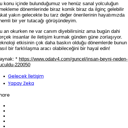
u konu içinde bulunduğumuz ve henüz sanal yolculuğun
mekleme dönemlerinde biraz komik biraz da ilginç gelebilir
akat yakın gelecekte bu tarz değer önerilerinin hayatımızda
nemli bir yer tutacağı görüşündeyim.
u an okurken ne var canım diyebilirsiniz ama bugün dahi
erçek insanlar ile iletişim kurmak günden güne zorlaşıyor.
eknoloji etkisinin çok daha baskın olduğu dönemlerde bunun
asıl bir farklılaşma aracı olabileceğini bir hayal edin!
aynak: *
https://www.odatv4.com/guncel/insan-beyni-neden-
uculdu-220050
Gelecek İletişim
Yapay Zeka
hare