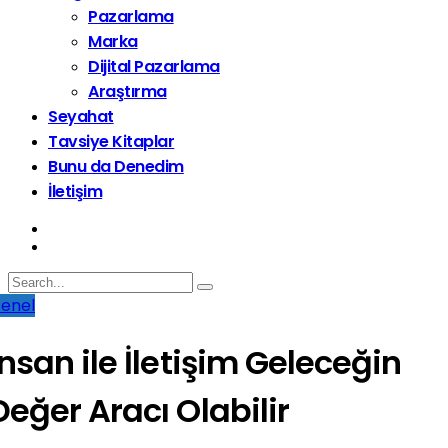
Pazarlama
Marka
Dijital Pazarlama
Araştırma
Seyahat
Tavsiye Kitaplar
Bunu da Denedim
İletişim
enel
İnsan ile İletişim Geleceğin
Değer Aracı Olabilir