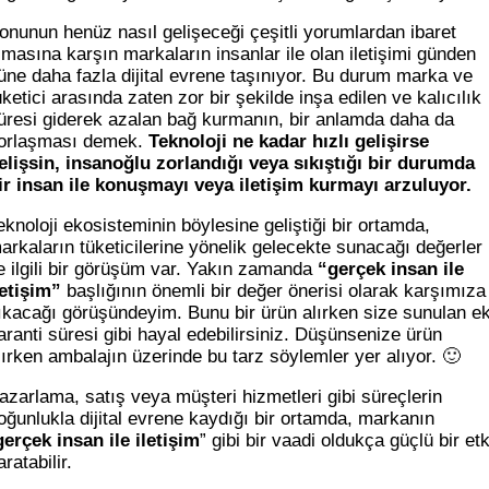
onunun henüz nasıl gelişeceği çeşitli yorumlardan ibaret
lmasına karşın markaların insanlar ile olan iletişimi günden
üne daha fazla dijital evrene taşınıyor. Bu durum marka ve
üketici arasında zaten zor bir şekilde inşa edilen ve kalıcılık
üresi giderek azalan bağ kurmanın, bir anlamda daha da
orlaşması demek.
Teknoloji ne kadar hızlı gelişirse
elişsin, insanoğlu zorlandığı veya sıkıştığı bir durumda
ir insan ile konuşmayı veya iletişim kurmayı arzuluyor.
eknoloji ekosisteminin böylesine geliştiği bir ortamda,
arkaların tüketicilerine yönelik gelecekte sunacağı değerler
le ilgili bir görüşüm var. Yakın zamanda
“gerçek insan ile
letişim”
başlığının önemli bir değer önerisi olarak karşımıza
ıkacağı görüşündeyim. Bunu bir ürün alırken size sunulan e
aranti süresi gibi hayal edebilirsiniz. Düşünsenize ürün
lırken ambalajın üzerinde bu tarz söylemler yer alıyor. 🙂
azarlama, satış veya müşteri hizmetleri gibi süreçlerin
oğunlukla dijital evrene kaydığı bir ortamda, markanın
gerçek insan ile iletişim
” gibi bir vaadi oldukça güçlü bir etk
aratabilir.