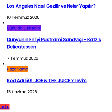
Los Angeles Nasıl Gezilir ve Neler Yapılır?
10 Temmuz 2026
Bunu da Denedim
Dünyanın En İyi Pastrami Sandviçi – Katz’s
Delicatessen
7 Temmuz 2026
Pazarlama
Kod Adı 501: JOE & THE JUICE x Levi’s
15 Haziran 2026
arka