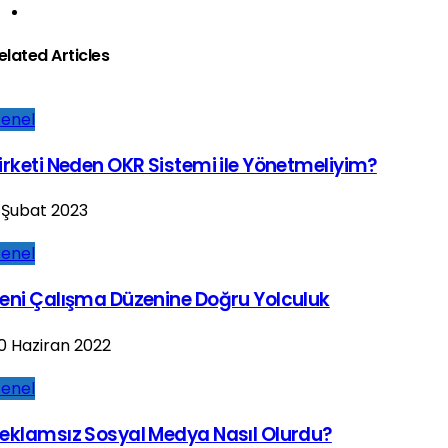
elated Articles
enel
irketi Neden OKR Sistemi ile Yönetmeliyim?
 Şubat 2023
enel
eni Çalışma Düzenine Doğru Yolculuk
0 Haziran 2022
enel
eklamsız Sosyal Medya Nasıl Olurdu?