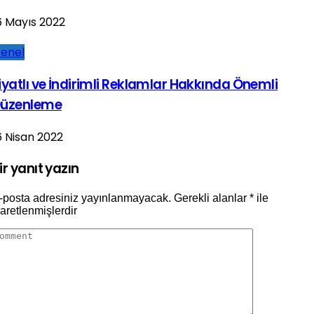
6 Mayıs 2022
enel
iyatlı ve İndirimli Reklamlar Hakkında Önemli
üzenleme
6 Nisan 2022
ir yanıt yazın
-posta adresiniz yayınlanmayacak.
Gerekli alanlar
*
ile
şaretlenmişlerdir