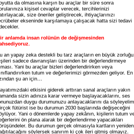
oyutta da olmasına karşın bu araçlar bir süre sonra
orularınıza kişisel cevaplar verecek, tercihlerinizi
atırlayacak, size öneriler geliştirecek, ihtiyaçlarınızı
ecrübeler ekseninde karşılamaya çalışacak hatta sizi tedavi
decekler.
ir anlamda insan rolünün de değişmesinden
ahsediyoruz.
u an yapay zeka destekli bu tarz araçların en büyük zorluğu
işileri sadece davranışları üzerinden bir değerlendirmeye
lması. Yani bu araçlar bizleri değerlendirirken veya
ınıflandırırken tutum ve değerlerimizi görmezden geliyor. En
zından şu an için…
ayatımızdaki etkisini giderek arttıran sanal araçların yakın
amanda sizin adınıza karar vermeye başlayacaklarını, ses
onunuzdan duygu durumunuzu anlayacaklarını da söyleyelim
irçok fütürist ise bu durumun 2030 başlarında değişeceğini
öylüyor. Yani o dönemlerde yapay zekânın, kişilerin tutum v
eğerlerini ön plana alarak bir değerlendirme yapacakları
örüşündeler. Bu durumun gerçek olmasıyla kartların yeniden
ağıtılacağını söylersek sanırım ki çok ileri gitmiş olmayız.