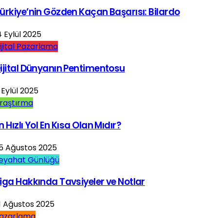
ürkiye’nin Gözden Kaçan Başarısı: Bilardo
4 Eylül 2025
ijital Pazarlama
ijital Dünyanın Pentimentosu
 Eylül 2025
raştırma
n Hızlı Yol En Kısa Olan Mıdır?
5 Ağustos 2025
eyahat Günlüğü
iga Hakkında Tavsiyeler ve Notlar
1 Ağustos 2025
azarlama