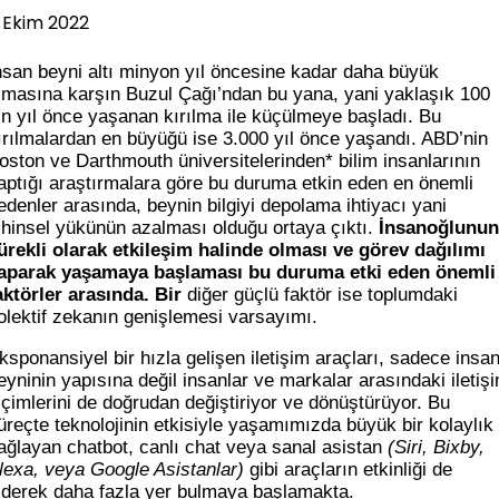
 Ekim 2022
nsan beyni altı minyon yıl öncesine kadar daha büyük
lmasına karşın Buzul Çağı’ndan bu yana, yani yaklaşık 100
in yıl önce yaşanan kırılma ile küçülmeye başladı. Bu
ırılmalardan en büyüğü ise 3.000 yıl önce yaşandı. ABD’nin
oston ve Darthmouth üniversitelerinden* bilim insanlarının
aptığı araştırmalara göre bu duruma etkin eden en önemli
edenler arasında, beynin bilgiyi depolama ihtiyacı yani
ihinsel yükünün azalması olduğu ortaya çıktı.
İnsanoğlunun
ürekli olarak etkileşim halinde olması ve görev dağılımı
aparak yaşamaya başlaması bu duruma etki eden önemli
aktörler arasında. Bir
diğer güçlü faktör ise toplumdaki
olektif zekanın genişlemesi varsayımı.
ksponansiyel bir hızla gelişen iletişim araçları, sadece insa
eyninin yapısına değil insanlar ve markalar arasındaki iletiş
içimlerini de doğrudan değiştiriyor ve dönüştürüyor. Bu
üreçte teknolojinin etkisiyle yaşamımızda büyük bir kolaylık
ağlayan chatbot, canlı chat veya sanal asistan
(Siri, Bixby,
lexa, veya Google Asistanlar)
gibi araçların etkinliği de
iderek daha fazla yer bulmaya başlamakta.