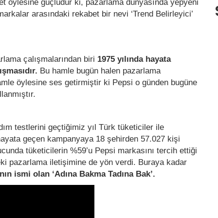
et öylesine güçlüdür ki, pazarlama dünyasında yepyeni
arkalar arasındaki rekabet bir nevi ‘Trend Belirleyici’
arlama çalışmalarından biri
1975 yılında hayata
lışmasıdır.
Bu hamle bugün halen pazarlama
hamle öylesine ses getirmiştir ki Pepsi o günden bugüne
lanmıştır.
m testlerini geçtiğimiz yıl Türk tüketiciler ile
hayata geçen kampanyaya 18 şehirden 57.027 kişi
nucunda tüketicilerin %59’u Pepsi markasını tercih ettiği
ki pazarlama iletişimine de yön verdi. Buraya kadar
ın ismi olan ‘Adına Bakma Tadına Bak’.