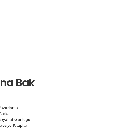
ına Bak
Pazarlama
Marka
eyahat Günlüğü
avsiye Kitaplar