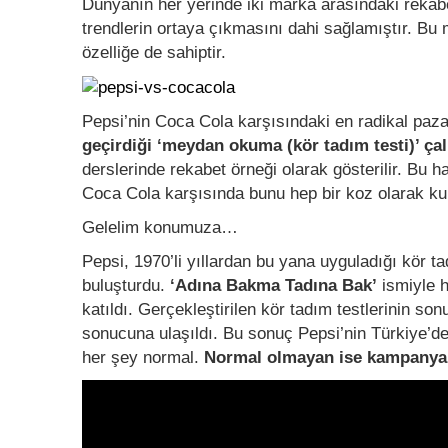
Dünyanın her yerinde iki marka arasındaki rekab
trendlerin ortaya çıkmasını dahi sağlamıştır. Bu m
özelliğe de sahiptir.
Pepsi’nin Coca Cola karşısındaki en radikal paz
geçirdiği ‘meydan okuma (kör tadım testi)’ ça
derslerinde rekabet örneği olarak gösterilir. Bu 
Coca Cola karşısında bunu hep bir koz olarak kul
Gelelim konumuza…
Pepsi, 1970’li yıllardan bu yana uyguladığı kör tadı
buluşturdu.
‘Adına Bakma Tadına Bak’
ismiyle 
katıldı. Gerçekleştirilen kör tadım testlerinin so
sonucuna ulaşıldı. Bu sonuç Pepsi’nin Türkiye’de
her şey normal.
Normal olmayan ise kampanyan