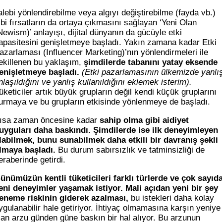
alebi yönlendirebilme veya algıyı değiştirebilme (fayda vb.)
ibi fırsatların da ortaya çıkmasını sağlayan ‘Yeni Olan
Newism)’ anlayışı, dijital dünyanın da gücüyle etki
apasitesini genişletmeye başladı. Yakın zamana kadar Etki
azarlaması (Influencer Marketing)’nın yönlendirmeleri ile
ekillenen bu yaklaşım,
şimdilerde tabanını yatay eksende
enişletmeye başladı.
(Etki pazarlamasının ülkemizde yanlı
nlaşıldığını ve yanlış kullanıldığını eklemek isterim).
üketiciler artık büyük grupların değil kendi küçük gruplarını
urmaya ve bu grupların etkisinde yönlenmeye de başladı.
ısa zaman öncesine kadar
sahip olma gibi aidiyet
uyguları daha baskındı. Şimdilerde ise ilk deneyimleyen
labilmek, bunu sunabilmek daha etkili bir davranış şekli
lmaya başladı.
Bu durum sabırsızlık ve tatminsizliği de
eraberinde getirdi.
ünümüzün kentli tüketicileri farklı türlerde ve çok sayıd
eni deneyimler yaşamak istiyor. Mali açıdan yeni bir şey
eneme riskinin giderek azalması,
bu istekleri daha kolay
ygulanabilir hale getiriyor. İhtiyaç olmamasına karşın yeniye
lan arzu günden güne baskın bir hal alıyor. Bu arzunun