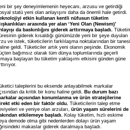
eni bir şey deneyimlemenin heyecanı, arzusu ve getirdiği
osyal statü yeni olan anlayışını daha da önemli hale getirdi.
eknolojiyi etkin kullanan kentli nüfusun tüketim
lışkanlıkları arasında yer alan ‘Yeni Olan (Newism)’
nlayışı da baskınlığını giderek arttırmaya başladı.
Tüketi
üresinin giderek kısaldığı günümüzde yeni bir şeye duyulan
rzu ve istek, tüketicilerin farklılaşma noktalarından bir tanes
aline geldi. Tüketiciler artık yeni olanın peşinde. Ekonomik
üçten bağımsız olarak tüm dünya toplumlarında geçerli
lmaya başlayan bu tüketim yaklaşımı etkisini günden güne
rttırıyor.
üketici taleplerini bu eksende anlayabilmek markalar
çısından da kritik bir konu haline geldi.
Bu durum bazı
arkalar açısından konumlanma ve ürün stratejilerine
irekt etki eden bir faktör oldu.
Tüketicilerin talep etme
eviyeleri ve yeniye olan arzuları,
ürün yaşam sürelerini de
akından etkilemeye başladı.
Kolay tüketim, hızlı eskime
eya demode olma gibi nedenlerden dolayı ürün yaşam
ğrisindeki makaslar giderek daralmaya başladı.