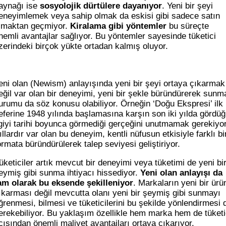
aynağı ise
sosyolojik dürtülere dayanıyor
. Yeni bir şeyi
eneyimlemek veya sahip olmak da eskisi gibi sadece satın
lmaktan geçmiyor.
Kiralama gibi yöntemler
bu süreçte
nemli avantajlar sağlıyor. Bu yöntemler sayesinde tüketici
zerindeki birçok yükte ortadan kalmış oluyor.
eni olan (Newism) anlayışında yeni bir şeyi ortaya çıkarmak
eğil var olan bir deneyimi, yeni bir şekle büründürerek sunm
urumu da söz konusu olabiliyor. Örneğin ‘Doğu Ekspresi’ ilk
eferine 1948 yılında başlamasına karşın son iki yılda gördü
lgiyi tarihi boyunca görmediği gerçeğini unutmamak gerekiyor
ıllardır var olan bu deneyim, kentli nüfusun etkisiyle farklı bi
ormata büründürülerek talep seviyesi geliştiriyor.
üketiciler artık mevcut bir deneyimi veya tüketimi de yeni bi
eymiş gibi sunma ihtiyacı hissediyor.
Yeni olan anlayışı da
am olarak bu eksende şekilleniyor
. Markaların yeni bir ürü
ıkarması değil mevcutta olanı yeni bir şeymiş gibi sunmayı
ğrenmesi, bilmesi ve tüketicilerini bu şekilde yönlendirmesi 
erekebiliyor. Bu yaklaşım özellikle hem marka hem de tüketi
çısından önemli maliyet avantajları ortaya çıkarıyor.