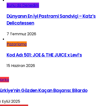
Bunu da Denedim
Dünyanın En İyi Pastrami Sandviçi – Katz’s
Delicatessen
7 Temmuz 2026
Pazarlama
Kod Adı 501: JOE & THE JUICE x Levi’s
15 Haziran 2026
arka
ürkiye’nin Gözden Kaçan Başarısı: Bilardo
4 Eylül 2025