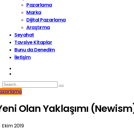
Pazarlama
Marka
Dijital Pazarlama
Araştırma
Seyahat
Tavsiye Kitaplar
Bunu da Denedim
İletişim
azarlama
Yeni Olan Yaklaşımı (Newism
1 Ekim 2019