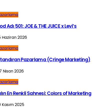
azarlama
od Adı 501: JOE & THE JUICE x Levi’s
5 Haziran 2026
azarlama
tandıran Pazarlama (Cringe Marketing)
7 Nisan 2026
azarlama
ılın En Renkli Sahnesi: Colors of Marketing
0 Kasım 2025