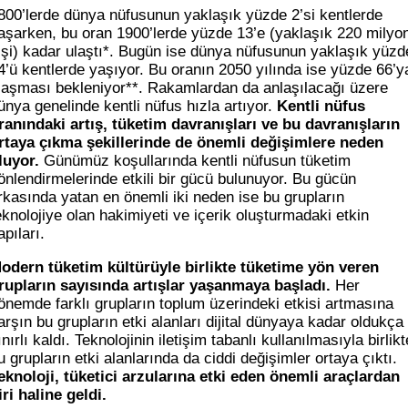
800’lerde dünya nüfusunun yaklaşık yüzde 2’si kentlerde
aşarken, bu oran 1900’lerde yüzde 13’e (yaklaşık 220 milyo
işi) kadar ulaştı*. Bugün ise dünya nüfusunun yaklaşık yüzd
4’ü kentlerde yaşıyor. Bu oranın 2050 yılında ise yüzde 66’y
laşması bekleniyor**. Rakamlardan da anlaşılacağı üzere
ünya genelinde kentli nüfus hızla artıyor.
Kentli nüfus
ranındaki artış, tüketim davranışları ve bu davranışların
rtaya çıkma şekillerinde de önemli değişimlere neden
luyor.
Günümüz koşullarında kentli nüfusun tüketim
önlendirmelerinde etkili bir gücü bulunuyor. Bu gücün
rkasında yatan en önemli iki neden ise bu grupların
eknolojiye olan hakimiyeti ve içerik oluşturmadaki etkin
apıları.
odern tüketim kültürüyle birlikte tüketime yön veren
rupların sayısında artışlar yaşanmaya başladı.
Her
önemde farklı grupların toplum üzerindeki etkisi artmasına
arşın bu grupların etki alanları dijital dünyaya kadar oldukça
ınırlı kaldı. Teknolojinin iletişim tabanlı kullanılmasıyla birlikt
u grupların etki alanlarında da ciddi değişimler ortaya çıktı.
eknoloji, tüketici arzularına etki eden önemli araçlardan
iri haline geldi.