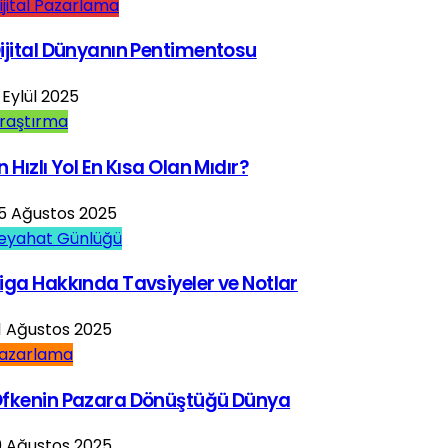
ijital Pazarlama
ijital Dünyanın Pentimentosu
 Eylül 2025
raştırma
n Hızlı Yol En Kısa Olan Mıdır?
5 Ağustos 2025
eyahat Günlüğü
iga Hakkında Tavsiyeler ve Notlar
1 Ağustos 2025
azarlama
fkenin Pazara Dönüştüğü Dünya
9 Ağustos 2025