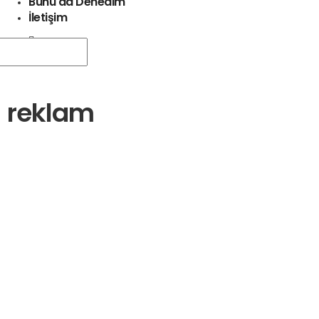
Bunu da Denedim
İletişim
reklam
Pazarlama
CGI Reklamları ile Zincirleri Kırmak
24 Nisan 2024
Pazarlama