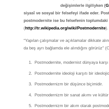
değişimlerle ilgiliyken (
G
siyasî ve sosyal bir felsefeyi ifade eder.
Post
postmodernite ise bu felsefenin toplumdaki 
(
http://tr.wikipedia.org/wiki/Postmodernite
).
“Yapılan çalışmalar ve açıklamalar dikkate alı
da beş ayrı bağlamda ele alındığını görürüz” (
Postmodernite, modernist dünyaya karşı 
Postmodernite ideoloji karşıtı bir ideolojid
Postmodernizm bir düşünce biçimidir.
Postmodernizm bir sanat akımı ve kültür
Postmodernizm bir akım olarak postmode