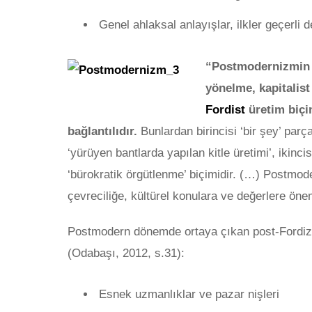
Genel ahlaksal anlayışlar, ilkler geçerli 
“Postmodernizmin 
yönelme, kapitalist
Fordist
üretim biç
bağlantılıdır.
Bunlardan birincisi ‘bir şey’ par
‘yürüyen bantlarda yapılan kitle üretimi’, ikinci
‘bürokratik örgütlenme’ biçimidir. (…) Postmode
çevreciliğe, kültürel konulara ve değerlere öne
Postmodern dönemde ortaya çıkan post-Fordizm’in
(Odabaşı, 2012, s.31):
Esnek uzmanlıklar ve pazar nişleri