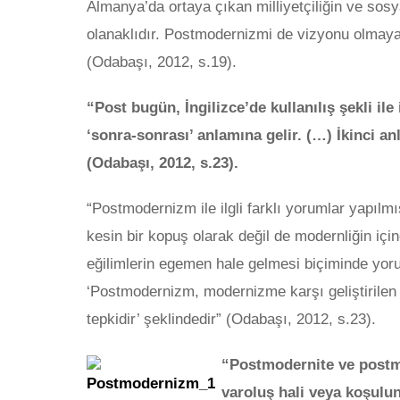
Almanya’da ortaya çıkan milliyetçiliğin ve sos
olanaklıdır. Postmodernizmi de vizyonu olmaya
(Odabaşı, 2012, s.19).
“Post bugün, İngilizce’de kullanılış şekli ile 
‘sonra-sonrası’ anlamına gelir. (…) İkinci an
(Odabaşı, 2012, s.23).
“Postmodernizm ile ilgli farklı yorumlar yapılmışt
kesin bir kopuş olarak değil de modernliğin içi
eğilimlerin egemen hale gelmesi biçiminde yoru
‘Postmodernizm, modernizme karşı geliştirilen k
tepkidir’ şeklindedir” (Odabaşı, 2012, s.23).
“Postmodernite ve post
varoluş hali veya koşulu