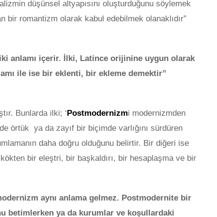
yalizmin düşünsel altyapısını oluşturduğunu söylemek
n bir romantizm olarak kabul edebilmek olanaklıdır”
iki anlamı içerir. İlki, Latince orijinine uygun olarak
lamı ile ise bir eklenti, bir ekleme demektir”
ır. Bunlarda ilki; ‘
Postmodernizm
i modernizmden
nde örtük ya da zayıf bir biçimde varlığını sürdüren
mlamanın daha doğru olduğunu belirtir. Bir diğeri ise
ökten bir eleştri, bir başkaldırı, bir hesaplaşma ve bir
modernizm aynı anlama gelmez.
Postmodernite bir
nu betimlerken ya da kurumlar ve koşullardaki