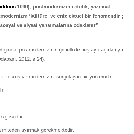
iddens
1990); postmodernizm estetik, yazınsal,
modernizm ‘kültürel ve entelektüel bir fenomendir’;
sosyal ve siyasî yansımalarına odaklanır”
ndığında, postmodernizmin genellikle beş ayrı açıdan ya
Odabaşı, 2012, s.24).
bir duruş ve modernizmi sorgulayan bir yöntemdir.
ir.
 olgusudur.
rniteden ayırmak gerekmektedir.