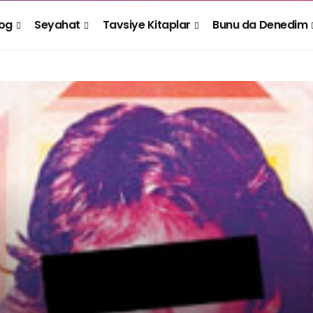
log
Seyahat
Tavsiye Kitaplar
Bunu da Denedim