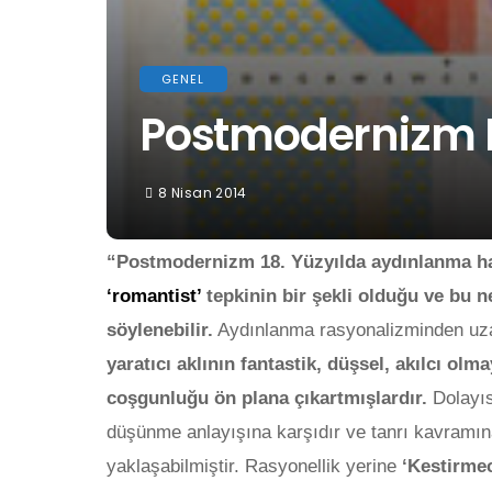
GENEL
Postmodernizm
8 Nisan 2014
“Postmodernizm 18. Yüzyılda aydınlanma ha
‘romantist’
tepkinin bir şekli olduğu ve bu
söylenebilir.
Aydınlanma rasyonalizminden uz
yaratıcı aklının fantastik, düşsel, akılcı o
coşgunluğu ön plana çıkartmışlardır.
Dolayıs
düşünme anlayışına karşıdır ve tanrı kavramına
yaklaşabilmiştir. Rasyonellik yerine
‘Kestirmec