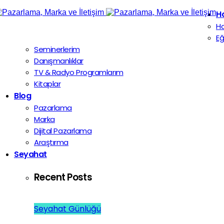
H
H
Eğ
Seminerlerim
Danışmanlıklar
TV & Radyo Programlarım
Kitaplar
Blog
Pazarlama
Marka
Dijital Pazarlama
Araştırma
Seyahat
Recent Posts
Seyahat Günlüğü