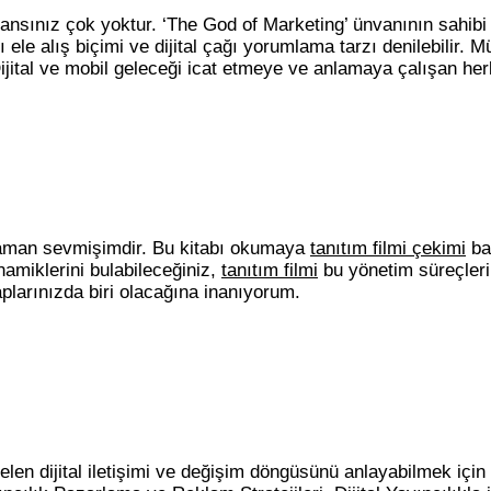
r şansınız çok yoktur. ‘The God of Marketing’ ünvanının sahibi
ı ele alış biçimi ve dijital çağı yorumlama tarzı denilebilir. 
ijital ve mobil geleceği icat etmeye ve anlamaya çalışan herke
r zaman sevmişimdir. Bu kitabı okumaya
tanıtım filmi çekimi
baş
namiklerini bulabileceğiniz,
tanıtım filmi
bu yönetim süreçlerin
taplarınızda biri olacağına inanıyorum.
len dijital iletişimi ve değişim döngüsünü anlayabilmek için 