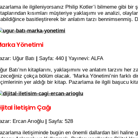
azarlama ile ilgileniyorsanız Philip Kotler’i bilmeme gibi bi
itaplarından kısımları müşteriye yaklaşımı ve analizi, olaylar
labildiğince basitleştirerek bir anlatım tarzı bennimsenmiş. D
arka Yönetimi
azar: Uğur Batı
|
Sayfa: 440
|
Yayınevi: ALFA
ğur Batı’nın kitaplarını, yaklaşımını ve anlatım tarzını he
izeceğiniz çokça bölüm olacak. ‘Marka Yönetimi’nin farklı di
içimlerinin yer aldığı bir kitap. Pazarlama ile ilgili başucu ki
ijital İletişim Çağı
azar: Ercan Arıoğlu
|
Sayfa: 528
azarlama iletişiminde bugün en önemli dallardan biri haline ge