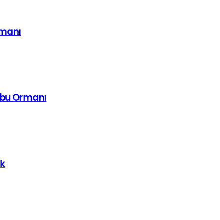
imanı
mbu Ormanı
uk