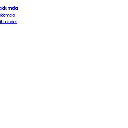
akkımda
akkımda
itimlerim