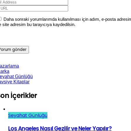
Daha sonraki yorumlarımda kullanılması için adım, e-posta adresi
e site adresim bu tarayıcıya kaydedilsin.
azarlama
arka
eyahat Günlüğü
avsiye Kitaplar
on İçerikler
Seyahat Günlüğü
Los Angeles Nasıl Gezilir ve Neler Yapılır?