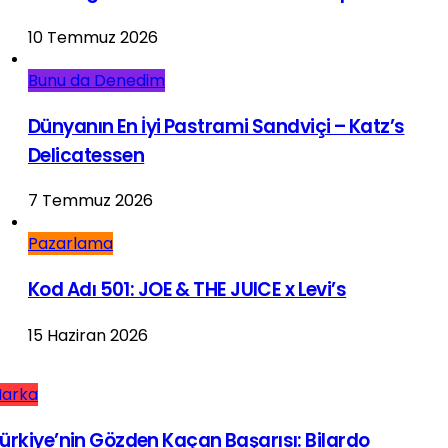
10 Temmuz 2026
Bunu da Denedim
Dünyanın En İyi Pastrami Sandviçi – Katz’s
Delicatessen
7 Temmuz 2026
Pazarlama
Kod Adı 501: JOE & THE JUICE x Levi’s
15 Haziran 2026
arka
ürkiye’nin Gözden Kaçan Başarısı: Bilardo