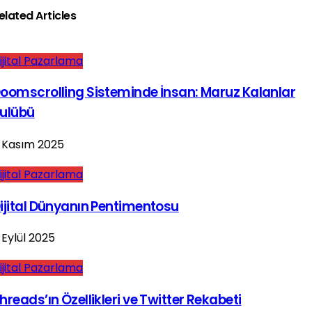
elated Articles
ijital Pazarlama
oomscrolling Sisteminde İnsan: Maruz Kalanlar
ulübü
 Kasım 2025
ijital Pazarlama
ijital Dünyanın Pentimentosu
 Eylül 2025
ijital Pazarlama
hreads’ın Özellikleri ve Twitter Rekabeti