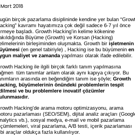
 Mart 2018
ugün birçok pazarlama disiplininde kendine yer bulan “Grow
acking” kavramı hayatımıza çok değil sadece 6-7 yıl önce
irmeye başladı. Growth Hacking’in kelime kökenine
akıldığında Büyüme (Growth) ve Korsan (Hacking)
elimelerinin birleşiminden oluşmakta. Growth bir
işletmenin
üyümesi
(en genel tabiriyle) , Hacking ise bu büyümenin
en
ygun maliyet ve zamanda
yapılması olarak ifade edilebilir.
rowth Hacking ile ilgili birçok farklı tanım yapılmasına
ağmen tüm tanımlar anlam olarak aynı kapıya çıkıyor. Bu
anımların arasında en beğendiğim tanım ise şöyle;
Growth
acking, büyümelerinin önündeki problemlerin tespit
dilmesi ve bu problemlere inovatif çözümler
ulunmasıdır.
rowth Hacking’de arama motoru optimizasyonu, arama
otoru pazarlaması (SEO/SEM), dijital analiz araçları (Googl
nalytics vb.), sosyal medya, e-mail ve mobil pazarlama
lçümlemeleri, viral pazarlama, A/B testi, içerik pazarlaması
ibi araçlar oldukça fazla kullanılıyor.