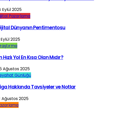
4 Eylül 2025
ijital Pazarlama
ijital Dünyanın Pentimentosu
 Eylül 2025
raştırma
n Hızlı Yol En Kısa Olan Mıdır?
5 Ağustos 2025
eyahat Günlüğü
iga Hakkında Tavsiyeler ve Notlar
1 Ağustos 2025
azarlama