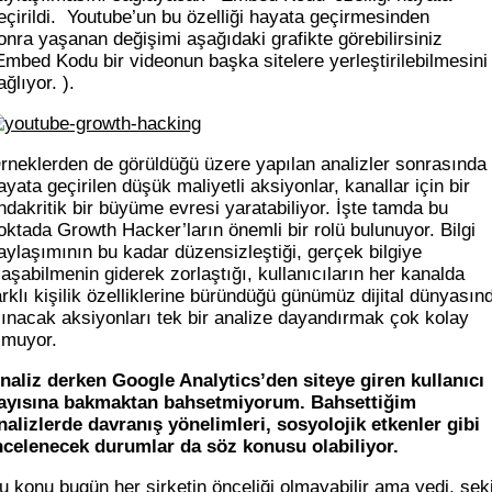
eçirildi. Youtube’un bu özelliği hayata geçirmesinden
onra yaşanan değişimi aşağıdaki grafikte görebilirsiniz
Embed Kodu bir videonun başka sitelere yerleştirilebilmesini
ağlıyor. ).
rneklerden de görüldüğü üzere yapılan analizler sonrasında
ayata geçirilen düşük maliyetli aksiyonlar, kanallar için bir
ndakritik bir büyüme evresi yaratabiliyor. İşte tamda bu
oktada Growth Hacker’ların önemli bir rolü bulunuyor. Bilgi
aylaşımının bu kadar düzensizleştiği, gerçek bilgiye
laşabilmenin giderek zorlaştığı, kullanıcıların her kanalda
arklı kişilik özelliklerine büründüğü günümüz dijital dünyasın
lınacak aksiyonları tek bir analize dayandırmak çok kolay
lmuyor.
naliz derken Google Analytics’den siteye giren kullanıcı
ayısına bakmaktan bahsetmiyorum. Bahsettiğim
nalizlerde davranış yönelimleri, sosyolojik etkenler gibi
ncelenecek durumlar da söz konusu olabiliyor.
u konu bugün her şirketin önceliği olmayabilir ama yedi, sek