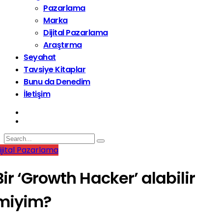
Pazarlama
Marka
Dijital Pazarlama
Araştırma
Seyahat
Tavsiye Kitaplar
Bunu da Denedim
İletişim
ijital Pazarlama
Bir ‘Growth Hacker’ alabilir
miyim?