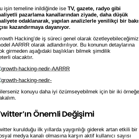
u işin temeline inildiğinde ise
TV, gazete, radyo gibi
aliyetli pazarlama kanallarından ziyade, daha düşük
aliyete odaklanarak, yapılan analizlerle yenilikçi bir bakı
çısı kazandırmaya dayanıyor.
rowth Hacking’de iş süreci genel olarak özetleyebileceğimiz
odel AARRR olarak adlandırılıyor. Bu konunun detaylarına
ok girmeden aşağıdaki başlıkları bilmek şimdilik
eterli olacaktır.
ilerseniz konuyu daha iyi özümseyebilmek için bir iki örneğ
akalım.
Twitter’ın Önemli Değişimi
witter kurulduğu ilk yıllarda yaygınlığı giderek artan etkili bir
osyal medya kanalı olmasına karşın aktif kullanıcı sayısı