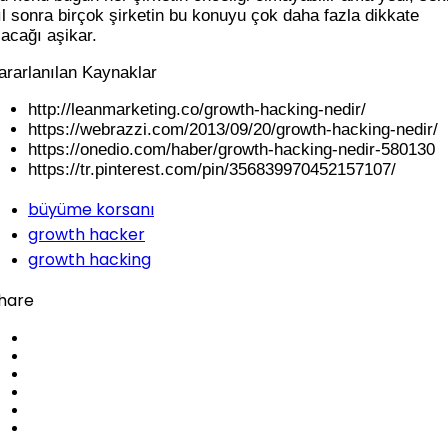
ıl sonra birçok şirketin bu konuyu çok daha fazla dikkate
lacağı aşikar.
ararlanılan Kaynaklar
http://leanmarketing.co/growth-hacking-nedir/
https://webrazzi.com/2013/09/20/growth-hacking-nedir/
https://onedio.com/haber/growth-hacking-nedir-580130
https://tr.pinterest.com/pin/356839970452157107/
büyüme korsanı
growth hacker
growth hacking
hare