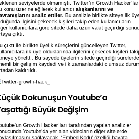
eklenen seviyelerde olmamıştı. Twitter’ın Growth Hacker’lar
u konu üzerine eğilerek kullanıcı
alışkanlarını ve
avranışlarını analiz ettiler.
Bu analizle birlikte siteye ilk üy
lduğunda ilgisini çekecek kişileri takip eden kullanıcıların
iğer kullanıcılara göre sitede daha uzun vakit geçirdiği sonu
rtaya çıktı.
u çıktı ile birlikte üyelik süreçlerini güncelleyen Twitter,
ullanıcılara ilk üye olduklarında ilgilerini çekecek kişileri taki
tmeye yöneltti. Bu sayede üyelerin sitede geçirdiği sürelerde
nemli bir gelişim kaydedi ve ilk zamanlardaki olumsuz duru
rtadan kaldırıldı.
Küçük Dokunuşun Youtube’a
Yaşattığı Büyük Değişim
outube’un Growth Hacker’ları tarafından yapılan analizler
onucunda Youtube’da yer alan videoların diğer sitelerde
aylaşılmasını sağlayacak ‘Embed Kodu’ özelliği hayata