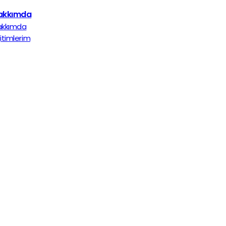
akkımda
akkımda
itimlerim