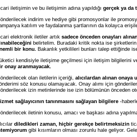
icari iletişimin ve bu iletişimin adına yapıldığı
gerçek ya da t
önderilecek indirim ve hediye gibi promosyonlar ile promo
ampanya katılım ve faydalanma şartlarının da kolayca erişile
icari elektronik iletiler artık
sadece önceden onayları alınan
lınabileceğini
belirtelim. Buradaki kritik nokta ise şirketleri
nemli bir konu.
Bakanlık yetkilileri bunları talep ettiğinde i
üketici kendisiyle iletişime geçilmesi için iletişim bilgilerini
ir onay aranmayacak.
önderilecek olan iletilerin içeriği,
alıcılardan alınan onaya 
önderimi söz konusu olamayacak. Onay alımı için gönderilen
önderilecek izin metinlerinde ise izin bölümünün önceden ot
izmet sağlayıcının tanınmasını sağlayan bilgilere
-haberle
önderilecek iletinin konusu, amacı ve başkası adına yapılm
lıcılar
diledikleri zaman, hiçbir gerekçe belirtmeksizin
tic
stemiyorum
gibi kısımların olması zorunlu hale geliyor. Gel