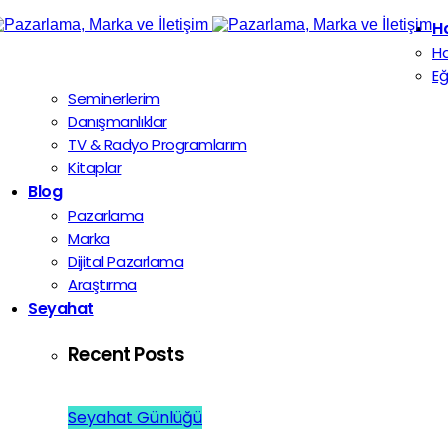
H
H
Eğ
Seminerlerim
Danışmanlıklar
TV & Radyo Programlarım
Kitaplar
Blog
Pazarlama
Marka
Dijital Pazarlama
Araştırma
Seyahat
Recent Posts
Seyahat Günlüğü