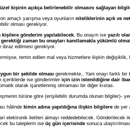
üzel kişinin açıkça belirlenebilir olmasını sağlayan bilgi
syon amaçlı yarışma veya oyunların
niteliklerinin açık ve n
bilir olması gerekiyor.
 kişilere gönderim yapılabilecek.
Bu onayın ise
yazılı ola
n
gerektiği zaman bu onayları kanıtlamakla yükümlü olmal
se ibraz edilmesi gerekiyor.
 vermişse, temin edilen mal veya hizmetlere ilişkin değişiklik, 
uygun bir şekilde olması
gerekmekte.. Yani onayı farklı bir 
 içeriklerde ise gönderimler
için izin istenildiğine dair ib
omatik olarak işaretlenmiş olmaması bir diğer kıstas.
şmenin türüne göre (erişilebilir durumda olunan bilgiler)- ye
ası hâlinde
kimin adına yapıldığına ilişkin bilgilere
de yer 
ari elektronik iletileri almayı reddedebilecek. Gönderilecek i
ecek bu taleplerin ise
üç gün içerisinde
sonuca ulaştırılması