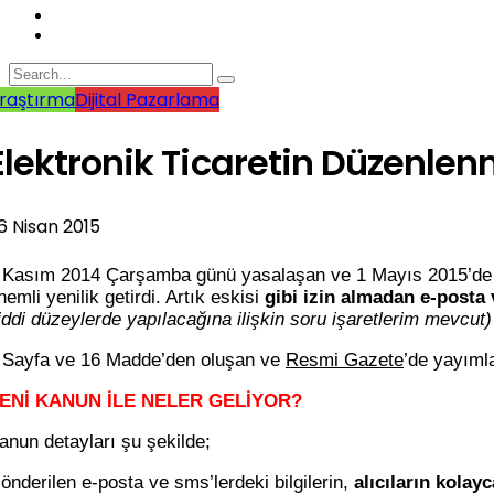
raştırma
Dijital Pazarlama
Elektronik Ticaretin Düzenle
6 Nisan 2015
 Kasım 2014 Çarşamba günü yasalaşan ve 1 Mayıs 2015’de 
nemli yenilik getirdi. Artık eskisi
gibi izin almadan e-posta
iddi düzeylerde yapılacağına ilişkin soru işaretlerim mevcut)
 Sayfa ve 16 Madde’den oluşan ve
Resmi Gazete
’de yayıml
ENİ KANUN İLE NELER GELİYOR?
anun detayları şu şekilde;
önderilen e-posta ve sms’lerdeki bilgilerin,
alıcıların kolay