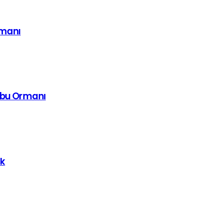
imanı
mbu Ormanı
uk