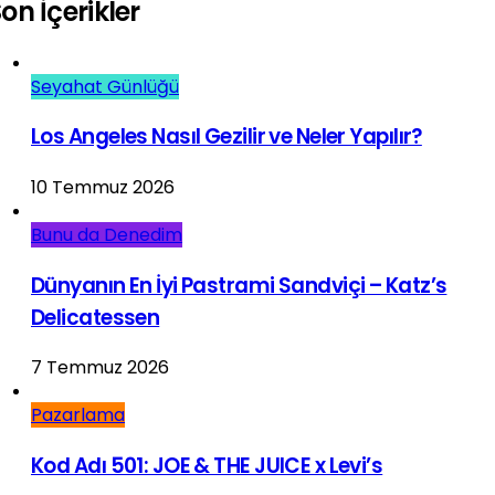
on İçerikler
Seyahat Günlüğü
Los Angeles Nasıl Gezilir ve Neler Yapılır?
10 Temmuz 2026
Bunu da Denedim
Dünyanın En İyi Pastrami Sandviçi – Katz’s
Delicatessen
7 Temmuz 2026
Pazarlama
Kod Adı 501: JOE & THE JUICE x Levi’s