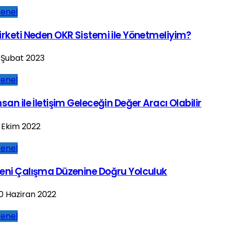
enel
irketi Neden OKR Sistemi ile Yönetmeliyim?
 Şubat 2023
enel
nsan ile İletişim Geleceğin Değer Aracı Olabilir
 Ekim 2022
enel
eni Çalışma Düzenine Doğru Yolculuk
0 Haziran 2022
enel