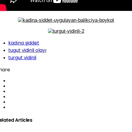
kadına şiddet
tugut vidinli olayı
turgut vidinli
hare
elated Articles