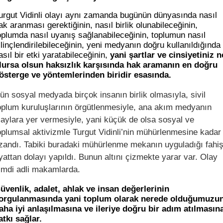
urgut Vidinli olayı aynı zamanda bugünün dünyasında nasıl
ak aranması gerektiğinin, nasıl birlik olunabileceğinin,
oplumda nasıl uyanış sağlanabileceğinin, toplumun nasıl
ilinçlendirilebileceğinin, yeni medyanın doğru kullanıldığında
asıl bir etki yaratabileceğinin,
yani şartlar ve cinsiyetiniz n
lursa olsun haksızlık karşısında hak aramanın en doğru
österge ve yöntemlerinden biridir esasında.
ün sosyal medyada birçok insanın birlik olmasıyla, sivil
oplum kuruluşlarının örgütlenmesiyle, ana akım medyanın
laylara yer vermesiyle, yani küçük de olsa sosyal ve
oplumsal aktivizmle Turgut Vidinli’nin mühürlenmesine kadar
zandı. Tabiki buradaki mühürlenme mekanın uyguladığı fahi
iyattan dolayı yapıldı. Bunun altını çizmekte yarar var. Olay
imdi adli makamlarda.
üvenlik, adalet, ahlak ve insan değerlerinin
orgulanmasında yani toplum olarak nerede olduğumuzu
aha iyi anlaşılmasına ve ileriye doğru bir adım atılmasın
atkı sağlar.