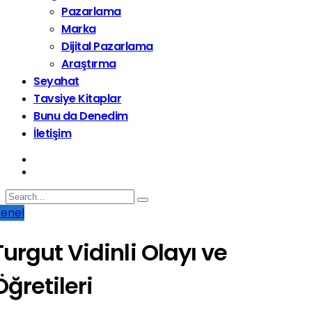
Pazarlama
Marka
Dijital Pazarlama
Araştırma
Seyahat
Tavsiye Kitaplar
Bunu da Denedim
İletişim
enel
Turgut Vidinli Olayı ve
Öğretileri