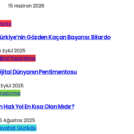
15 Haziran 2026
arka
ürkiye’nin Gözden Kaçan Başarısı: Bilardo
4 Eylül 2025
ijital Pazarlama
ijital Dünyanın Pentimentosu
 Eylül 2025
raştırma
n Hızlı Yol En Kısa Olan Mıdır?
5 Ağustos 2025
eyahat Günlüğü