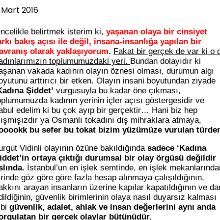
 Mart 2016
ncelikle belirtmek isterim ki,
yaşanan olaya bir cinsiyet
arkı bakış açısı ile değil, insana-insanlığa yapılan bir
avranış olarak yaklaşıyorum
.
Fakat bir gerçek de var ki o 
adınlarımızın toplumumuzdaki yeri.
Bundan dolayıdır ki
aşanan vakada kadının olayın öznesi olması, durumun algı
oyutunu arttırıcı bir etken. Olayın insani boyutundan ziyade
Kadına Şiddet’
vurgusuyla bu kadar öne çıkması,
oplumumuzda kadının yerinin içler açısı göstergesidir ve
abul edelim ki bu çok ayıp bir gerçektir… Hani biz hep
lışmışızdır ya Osmanlı tokadını dış mihraklara atmaya,
ooookk bu sefer bu tokat bizim yüzümüze vurulan türde
urgut Vidinli olayının özüne bakıldığında
sadece ‘Kadına
iddet’in ortaya çıktığı durumsal bir olay örgüsü değildir
slında.
İstanbul’un en işlek semtinde, en işlek mekanlarında
irinde göz göre göre fazla hesap alınmaya çalışıldığının,
akkını arayan insanların üzerine kapılar kapatıldığının ve da
dildiğinin, güvenlik birimlerinin olaya nasıl duyarsız kalması
ibi
güvenlik, adalet, ahlak ve insan değerlerini aynı anda
orgulatan bir gerçek olaylar bütünüdür.