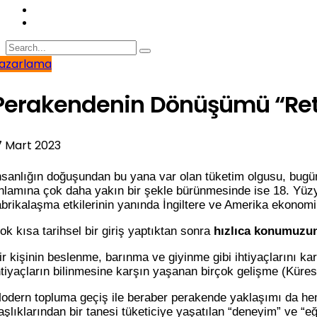
azarlama
Perakendenin Dönüşümü “Ret
7 Mart 2023
nsanlığın doğuşundan bu yana var olan tüketim olgusu, bugü
nlamına çok daha yakın bir şekle bürünmesinde ise 18. Yüzyı
abrikalaşma etkilerinin yanında İngiltere ve Amerika ekonomiler
ok kısa tarihsel bir giriş yaptıktan sonra
hızlıca konumuzun
ir kişinin beslenme, barınma ve giyinme gibi ihtiyaçlarını kar
htiyaçların bilinmesine karşın yaşanan birçok gelişme (Küresel
odern topluma geçiş ile beraber perakende yaklaşımı da hem 
aşlıklarından bir tanesi tüketiciye yaşatılan “deneyim” ve “e