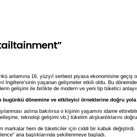
ailtainment”
nkü anlamına 16. yüzyıl serbest piyasa ekonomisine geçiş ol
l İngiltere’sinin yaşanan gelişmeler etkili oldu. Bu dönemd
in gelişimi ile birlikte de modern ve yeni tip tüketici anlayış
 bugünkü dönemine ve etkileyici örneklerine doğru yola 
şılanması aslına bakılırsa o kişinin yaşamını idame ettirebilm
leşme, teknoloji gelişimi vb.) tüketim alışkanlıklarını doğru
markalar hem de tüketiciler için ciddi bir kabuk değiştird
ğlence” ana başlıklarında şekillenmeye başladı.