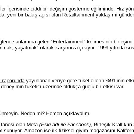
er içerisinde ciddi bir değişim gösterme eğiliminde. Hız yöne
a, yeni bir bakış açısı olan Retailtainment yaklaşımı günd
ğlence anlamına gelen “Entertainment” kelimesinin birleşimi i
sunmak, yaşatmak” olarak karşımıza çıkıyor. 1999 yılında so
 raporunda
yayınlanan veriye göre tüketicilerin %91’inin etk
e deneyimin tüketici üzerinde oldukça güçlü bir etkisi var.
 düşünmeyin. Neden mi? Hemen açıklayalım.
r tanesi olan Meta
(Eski adı ile Facebook)
, Birleşik Krallık’
im sunuyor. Amazon ise ilk fiziksel giyim mağazasını Kaliforn