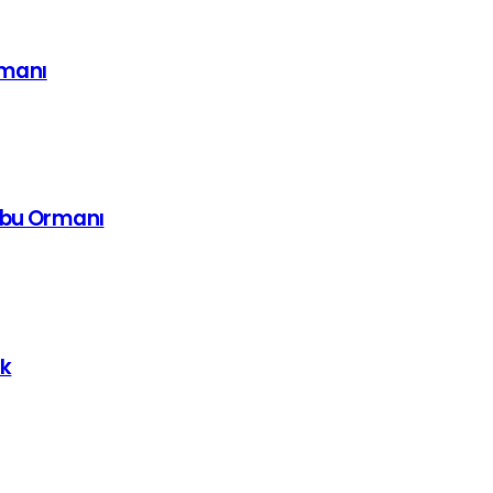
imanı
mbu Ormanı
uk