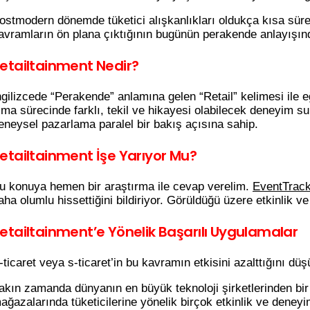
ostmodern dönemde tüketici alışkanlıkları oldukça kısa sürel
avramların ön plana çıktığının bugünün perakende anlayışınd
etailtainment Nedir?
ngilizcede “Perakende” anlamına gelen “Retail” kelimesi ile e
lma sürecinde farklı, tekil ve hikayesi olabilecek deneyim 
eneysel pazarlama paralel bir bakış açısına sahip.
etailtainment İşe Yarıyor Mu?
u konuya hemen bir araştırma ile cevap verelim.
EventTrack
aha olumlu hissettiğini bildiriyor. Görüldüğü üzere etkinlik v
etailtainment’e Yönelik Başarılı Uygulamalar
-ticaret veya s-ticaret’in bu kavramın etkisini azalttığını
akın zamanda dünyanın en büyük teknoloji şirketlerinden bi
ağazalarında tüketicilerine yönelik birçok etkinlik ve deney