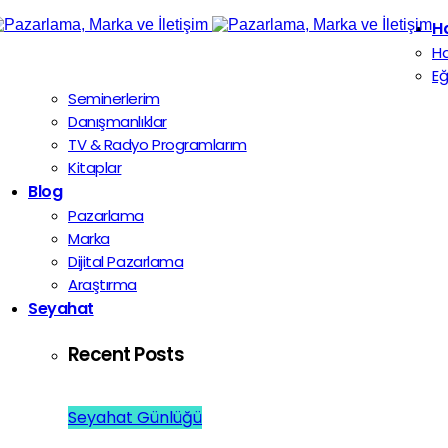
H
H
Eğ
Seminerlerim
Danışmanlıklar
TV & Radyo Programlarım
Kitaplar
Blog
Pazarlama
Marka
Dijital Pazarlama
Araştırma
Seyahat
Recent Posts
Seyahat Günlüğü