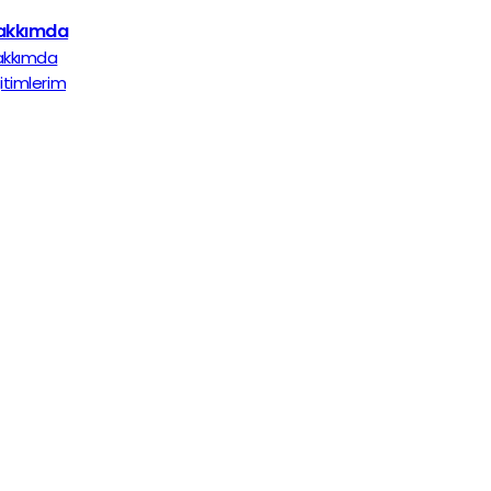
akkımda
akkımda
itimlerim