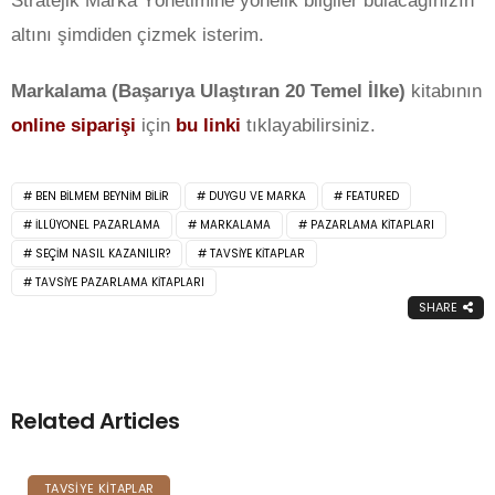
Stratejik Marka Yönetimine yönelik bilgiler bulacağınızın
altını şimdiden çizmek isterim.
Markalama (Başarıya Ulaştıran 20 Temel İlke)
kitabının
online siparişi
için
bu linki
tıklayabilirsiniz.
BEN BILMEM BEYNIM BILIR
DUYGU VE MARKA
FEATURED
ILLÜYONEL PAZARLAMA
MARKALAMA
PAZARLAMA KITAPLARI
SEÇIM NASIL KAZANILIR?
TAVSIYE KITAPLAR
TAVSIYE PAZARLAMA KITAPLARI
SHARE
Related Articles
TAVSIYE KITAPLAR