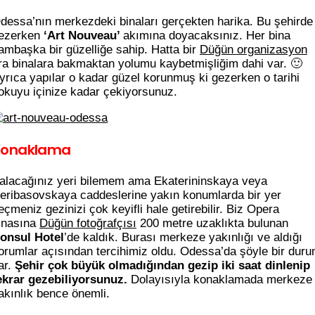
dessa’nın merkezdeki binaları gerçekten harika. Bu şehirde
ezerken
‘Art Nouveau’
akımına doyacaksınız. Her bina
ambaşka bir güzelliğe sahip. Hatta bir
Düğün organizasyon
ra binalara bakmaktan yolumu kaybetmişliğim dahi var. 🙂
yrıca yapılar o kadar güzel korunmuş ki gezerken o tarihi
okuyu içinize kadar çekiyorsunuz.
Konaklama
alacağınız yeri bilemem ama Ekaterininskaya veya
eribasovskaya caddeslerine yakın konumlarda bir yer
eçmeniz gezinizi çok keyifli hale getirebilir. Biz Opera
inasına
Düğün fotoğrafçısı
200 metre uzaklıkta bulunan
onsul Hotel
’de kaldık. Burası merkeze yakınlığı ve aldığı
orumlar açısından tercihimiz oldu. Odessa’da şöyle bir dur
ar.
Şehir çok büyük olmadığından gezip iki saat dinlenip
ekrar gezebiliyorsunuz.
Dolayısıyla konaklamada merkeze
akınlık bence önemli.