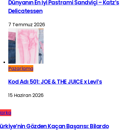
Dünyanın En İyi Pastrami Sandviçi – Katz’s
Delicatessen
7 Temmuz 2026
Pazarlama
Kod Adı 501: JOE & THE JUICE x Levi’s
15 Haziran 2026
arka
ürkiye’nin Gözden Kaçan Başarısı: Bilardo