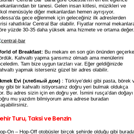
ekanlarından bir tanesi. Gelen insan kitlesi, müzikleri ve
lkol menüsüyle diğer mekanlardan hemen ayrışıyor.
dessa’da gece eğlenmek için geleceğiniz ilk adreslerden
irisi rahatlıklar Central Bar olabilir. Fiyatlar normal mekanlar
öre yüzde 30-35 daha yüksek ama hizmete ve ortama değer
orld of Breakfast:
Bu mekanı en son gün önünden geçerk
ördük. Kahvaltı yapma şansımız olmadı ama menülerini
nceledim. Tam bize uygun tarzları var. Eğer geldiğinizde
ahvaltı yapmak isterseniz güzel bir adres olabilir.
kmek Evi (
хлебный дом
)
: Türkiye’deki gibi pasta, börek 
ay gibi bir kahvaltı istiyorsanız doğru yeri bulmak oldukça
or. Bu adres sizin için en doğru yer. İsmini rusça’dan doğayı
oğru mu yazdım bilmiyorum ama adrese buradan
laşabilirsiniz.
ehir Turu, Taksi ve Benzin
op-On – Hop-Off otobüsler birçok şehirde olduğu gibi burad