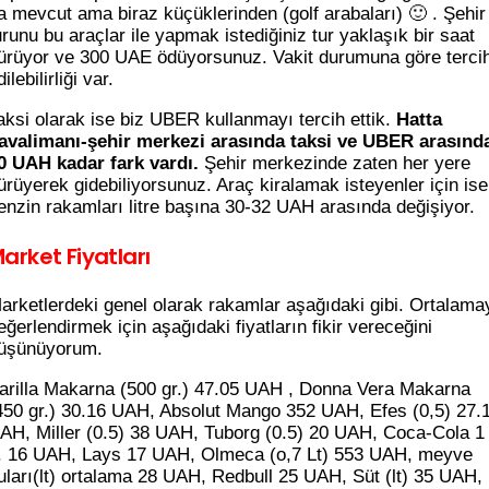
a mevcut ama biraz küçüklerinden (golf arabaları) 🙂 . Şehir
urunu bu araçlar ile yapmak istediğiniz tur yaklaşık bir saat
ürüyor ve 300 UAE ödüyorsunuz. Vakit durumuna göre terci
dilebilirliği var.
aksi olarak ise biz UBER kullanmayı tercih ettik.
Hatta
avalimanı-şehir merkezi arasında taksi ve UBER arasınd
0 UAH kadar fark vardı.
Şehir merkezinde zaten her yere
ürüyerek gidebiliyorsunuz. Araç kiralamak isteyenler için ise
enzin rakamları litre başına 30-32 UAH arasında değişiyor.
arket Fiyatları
arketlerdeki genel olarak rakamlar aşağıdaki gibi. Ortalama
eğerlendirmek için aşağıdaki fiyatların fikir vereceğini
üşünüyorum.
arilla Makarna (500 gr.) 47.05 UAH , Donna Vera Makarna
450 gr.) 30.16 UAH, Absolut Mango 352 UAH, Efes (0,5) 27.
AH, Miller (0.5) 38 UAH, Tuborg (0.5) 20 UAH, Coca-Cola 1
t. 16 UAH, Lays 17 UAH, Olmeca (o,7 Lt) 553 UAH, meyve
uları(lt) ortalama 28 UAH, Redbull 25 UAH, Süt (lt) 35 UAH,