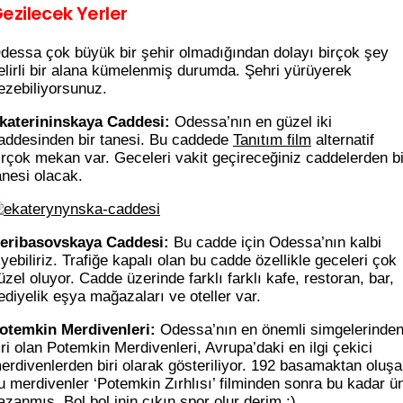
ezilecek Yerler
dessa çok büyük bir şehir olmadığından dolayı birçok şey
elirli bir alana kümelenmiş durumda. Şehri yürüyerek
ezebiliyorsunuz.
katerininskaya Caddesi:
Odessa’nın en güzel iki
addesinden bir tanesi. Bu caddede
Tanıtım film
alternatif
irçok mekan var. Geceleri vakit geçireceğiniz caddelerden bi
anesi olacak.
eribasovskaya Caddesi:
Bu cadde için Odessa’nın kalbi
iyebiliriz. Trafiğe kapalı olan bu cadde özellikle geceleri çok
üzel oluyor. Cadde üzerinde farklı farklı kafe, restoran, bar,
ediyelik eşya mağazaları ve oteller var.
otemkin Merdivenleri:
Odessa’nın en önemli simgelerinde
iri olan Potemkin Merdivenleri, Avrupa’daki en ilgi çekici
erdivenlerden biri olarak gösteriliyor. 192 basamaktan oluş
u merdivenler ‘Potemkin Zırhlısı’ filminden sonra bu kadar ü
azanmış. Bol bol inin çıkın spor olur derim :).