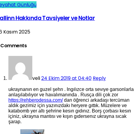
eyahat Günlüğü
allinn Hakkında Tavsiyeler ve Notlar
6 Kasım 2025
 Comments
veli
24 Ekim 2019 at 04:40
Reply
ukraynanın en guzel şehrı . Ingılızce orta sevıye garsonlarla
anlaşılabılıyor ve havalımanında . Rusça dili çok zor
https://rehberodessa.com/
dan öğrenci arkadaşı tercüman
aldık gezimiz için yazınızdakı heryere gıttık. Müzelere ve
katabomb yer altı şehrine kesın gıdınız. Borş çorbası kesın
içiniz, ukrayna mantısı ve kışın gıdersenız ukrayna sıcak
şarap.