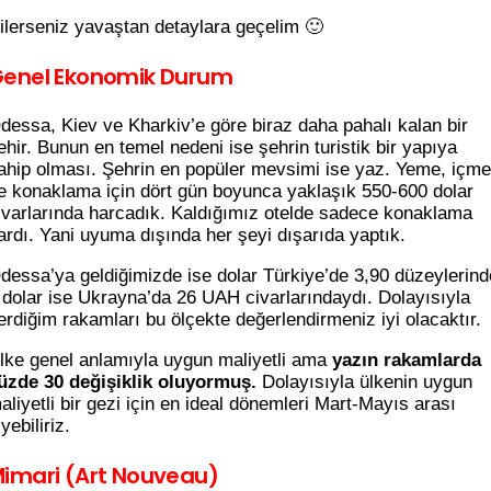
ilerseniz yavaştan detaylara geçelim 🙂
enel Ekonomik Durum
dessa, Kiev ve Kharkiv’e göre biraz daha pahalı kalan bir
ehir. Bunun en temel nedeni ise şehrin turistik bir yapıya
ahip olması. Şehrin en popüler mevsimi ise yaz. Yeme, içme
e konaklama için dört gün boyunca yaklaşık 550-600 dolar
ivarlarında harcadık. Kaldığımız otelde sadece konaklama
ardı. Yani uyuma dışında her şeyi dışarıda yaptık.
dessa’ya geldiğimizde ise dolar Türkiye’de 3,90 düzeylerind
 dolar ise Ukrayna’da 26 UAH civarlarındaydı. Dolayısıyla
erdiğim rakamları bu ölçekte değerlendirmeniz iyi olacaktır.
lke genel anlamıyla uygun maliyetli ama
yazın rakamlarda
üzde 30 değişiklik oluyormuş.
Dolayısıyla ülkenin uygun
aliyetli bir gezi için en ideal dönemleri Mart-Mayıs arası
iyebiliriz.
imari (Art Nouveau)