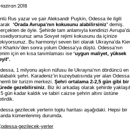
 Haziran 2018
nlü Rus yazar ve şair Aleksandr Puşkin, Odessa ile ilgili
larak
‘Orada Avrupa’nın kokusunu alabilirsiniz’
demiş.
erçekten de öyle. Şehirde tam anlamıyla kendinizi Avrupa’d
issediyorsunuz ama Sovyet rejimi kokusunu da içinize
ekiyorsunuz. Bu harmoniyi seven biri olarak Ukrayna’da Kie
e Kharkiv’den sonra yolum Odessa’ya düştü. Odessa’nın
enim için en kısa tanımlaması ise
‘uygun maliyet, yüksek
eyif’.
dessa, 1 milyonu aşkın nüfusu ile Ukrayna’nın dördüncü en
alabalık şehri. Karadeniz’in kuzeybatısında yer alan Odessa
nemli bir turizm merkezi.
Şehri ortalama 2-2,5 gün gibi bir
ürede gezebilirsiniz
. Biz iki arkadaş olarak şehirde yaklaşı
,5 gün kadar kaldık ve tabiri caizse şehrin altını üstüne
etirdik.
dessa gezilecek yerlerin toplu haritası aşağıdaki. Hepsi bir
landa kümenlenmiş durumda.