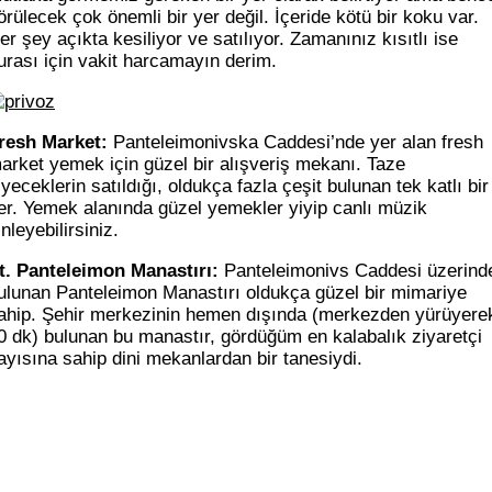
örülecek çok önemli bir yer değil. İçeride kötü bir koku var.
er şey açıkta kesiliyor ve satılıyor. Zamanınız kısıtlı ise
urası için vakit harcamayın derim.
resh Market:
Panteleimonivska Caddesi’nde yer alan fresh
arket yemek için güzel bir alışveriş mekanı. Taze
iyeceklerin satıldığı, oldukça fazla çeşit bulunan tek katlı bir
er. Yemek alanında güzel yemekler yiyip canlı müzik
inleyebilirsiniz.
t. Panteleimon Manastırı:
Panteleimonivs Caddesi üzerind
ulunan Panteleimon Manastırı oldukça güzel bir mimariye
ahip. Şehir merkezinin hemen dışında (merkezden yürüyere
0 dk) bulunan bu manastır, gördüğüm en kalabalık ziyaretçi
ayısına sahip dini mekanlardan bir tanesiydi.