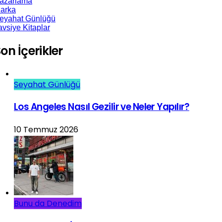
azarlama
arka
eyahat Günlüğü
avsiye Kitaplar
on İçerikler
Seyahat Günlüğü
Los Angeles Nasıl Gezilir ve Neler Yapılır?
10 Temmuz 2026
Bunu da Denedim