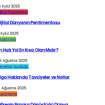
4 Eylül 2025
ijital Pazarlama
ijital Dünyanın Pentimentosu
 Eylül 2025
raştırma
n Hızlı Yol En Kısa Olan Mıdır?
5 Ağustos 2025
eyahat Günlüğü
iga Hakkında Tavsiyeler ve Notlar
1 Ağustos 2025
azarlama
fkenin Pazara Dönüştüğü Dünya