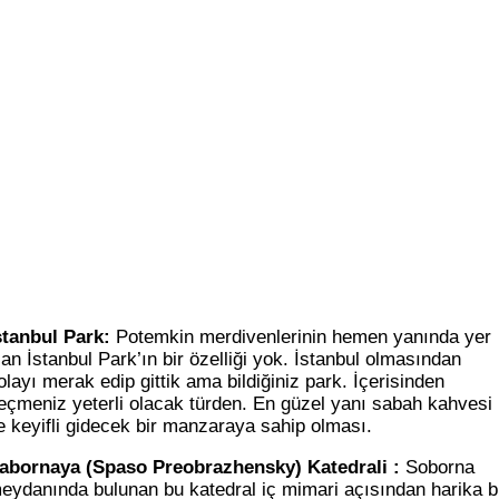
stanbul Park:
Potemkin merdivenlerinin hemen yanında yer
lan İstanbul Park’ın bir özelliği yok. İstanbul olmasından
olayı merak edip gittik ama bildiğiniz park. İçerisinden
eçmeniz yeterli olacak türden. En güzel yanı sabah kahvesi
le keyifli gidecek bir manzaraya sahip olması.
abornaya (Spaso Preobrazhensky) Katedrali :
Soborna
eydanında bulunan bu katedral iç mimari açısından harika b