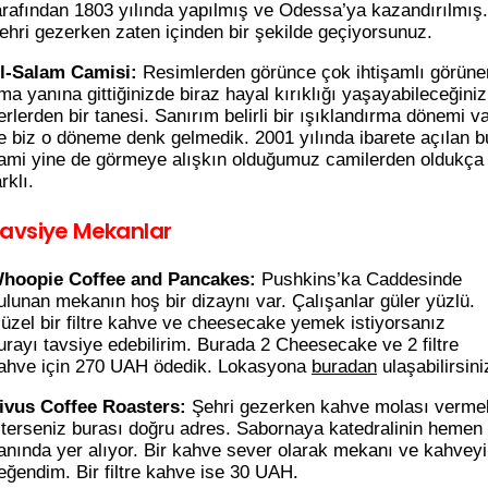
arafından 1803 yılında yapılmış ve Odessa’ya kazandırılmış.
ehri gezerken zaten içinden bir şekilde geçiyorsunuz.
l-Salam Camisi:
Resimlerden görünce çok ihtişamlı görüne
ma yanına gittiğinizde biraz hayal kırıklığı yaşayabileceğiniz
erlerden bir tanesi. Sanırım belirli bir ışıklandırma dönemi v
e biz o döneme denk gelmedik. 2001 yılında ibarete açılan b
ami yine de görmeye alışkın olduğumuz camilerden oldukça
arklı.
avsiye Mekanlar
hoopie Coffee and Pancakes:
Pushkins’ka Caddesinde
ulunan mekanın hoş bir dizaynı var. Çalışanlar güler yüzlü.
üzel bir filtre kahve ve cheesecake yemek istiyorsanız
urayı tavsiye edebilirim. Burada 2 Cheesecake ve 2 filtre
ahve için 270 UAH ödedik. Lokasyona
buradan
ulaşabilirsini
ivus Coffee Roasters:
Şehri gezerken kahve molası verme
sterseniz burası doğru adres. Sabornaya katedralinin hemen
anında yer alıyor. Bir kahve sever olarak mekanı ve kahveyi
eğendim. Bir filtre kahve ise 30 UAH.