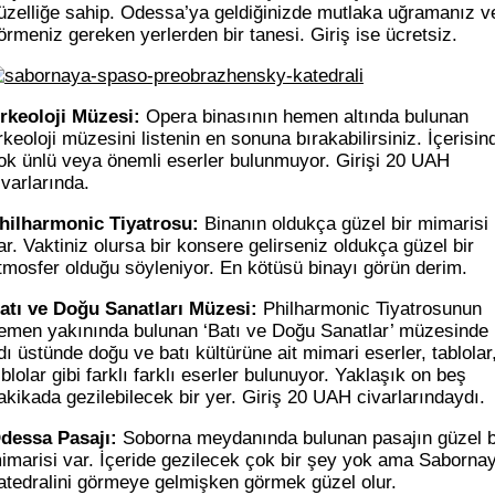
üzelliğe sahip. Odessa’ya geldiğinizde mutlaka uğramanız v
örmeniz gereken yerlerden bir tanesi. Giriş ise ücretsiz.
rkeoloji Müzesi:
Opera binasının hemen altında bulunan
rkeoloji müzesini listenin en sonuna bırakabilirsiniz. İçerisin
ok ünlü veya önemli eserler bulunmuyor. Girişi 20 UAH
ivarlarında.
hilharmonic Tiyatrosu:
Binanın oldukça güzel bir mimarisi
ar. Vaktiniz olursa bir konsere gelirseniz oldukça güzel bir
tmosfer olduğu söyleniyor. En kötüsü binayı görün derim.
atı ve Doğu Sanatları Müzesi:
Philharmonic Tiyatrosunun
emen yakınında bulunan ‘Batı ve Doğu Sanatlar’ müzesinde
dı üstünde doğu ve batı kültürüne ait mimari eserler, tablolar
iblolar gibi farklı farklı eserler bulunuyor. Yaklaşık on beş
akikada gezilebilecek bir yer. Giriş 20 UAH civarlarındaydı.
dessa Pasajı:
Soborna meydanında bulunan pasajın güzel b
imarisi var. İçeride gezilecek çok bir şey yok ama Saborna
atedralini görmeye gelmişken görmek güzel olur.