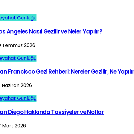
eyahat Günlüğü
os Angeles Nasıl Gezilir ve Neler Yapılır?
0 Temmuz 2026
eyahat Günlüğü
an Francisco Gezi Rehberi: Nereler Gezilir, Ne Yapılı
3 Haziran 2026
eyahat Günlüğü
an Diego Hakkında Tavsiyeler ve Notlar
7 Mart 2026