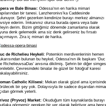
pera ve Bale Binası:
Odessa’nın en harika mimari
apılarından bir tanesi. Lanzheronivs’ka Caddesinde
ulunuyor. Şehri gezerken kendinize burayı merkez almanızı
avsiye ederim. İmkanınız olursa burada opera veya bale
zleyin derim. Bizim gittiğimiz dönemde zamanlama olarak
yuna denk gelemedik ama siz denk gelirseniz bu fırsatı
açırmayın. Zira iç mimari de harika.
uc de Richelieu Heykeli
: Potemkin merdivenlerinin hemen
ukarısından bulunan bu heykel, Odessa’nın ilk başkanı ‘Duc
e RichelieuvsaDas’ anısına dikilmiş. Şehrin bir diğer simges
enilebilir. Çevresindeki binalar ile güzel bir fotoğraf karesi
akalayabilirsiniz.
oman Catholic Kilisesi:
Mekan olarak güzel ama içerisind
örülecek bir şey yok. Dolayısıyla ile sadece dışarıdan mimar
çıdan görmek yeterli.
rivoz (Pryvoz) Market:
Okuduğum tüm kaynaklarda burayı
utlaka görmemiz gereken bir yer olarak belirtiyor ama benc