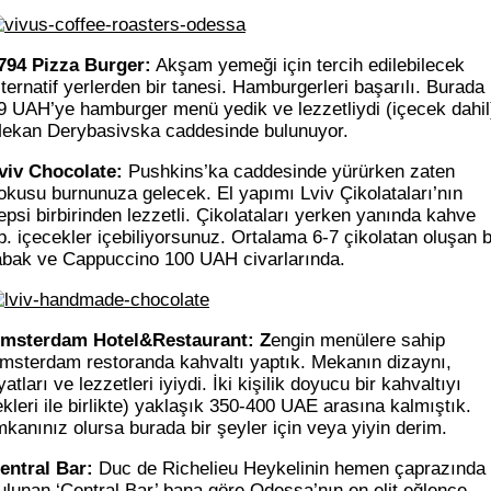
794 Pizza Burger:
Akşam yemeği için tercih edilebilecek
lternatif yerlerden bir tanesi. Hamburgerleri başarılı. Burada
9 UAH’ye hamburger menü yedik ve lezzetliydi (içecek dahil
ekan Derybasivska caddesinde bulunuyor.
viv Chocolate:
Pushkins’ka caddesinde yürürken zaten
okusu burnunuza gelecek. El yapımı Lviv Çikolataları’nın
epsi birbirinden lezzetli. Çikolataları yerken yanında kahve
b. içecekler içebiliyorsunuz. Ortalama 6-7 çikolatan oluşan b
abak ve Cappuccino 100 UAH civarlarında.
msterdam Hotel&Restaurant: Z
engin menülere sahip
msterdam restoranda kahvaltı yaptık. Mekanın dizaynı,
iyatları ve lezzetleri iyiydi. İki kişilik doyucu bir kahvaltıyı
ekleri ile birlikte) yaklaşık 350-400 UAE arasına kalmıştık.
mkanınız olursa burada bir şeyler için veya yiyin derim.
entral Bar:
Duc de Richelieu Heykelinin hemen çaprazında
ulunan ‘Central Bar’ bana göre Odessa’nın en elit eğlence