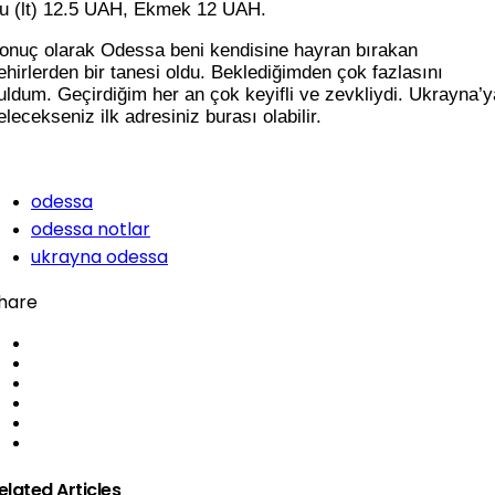
u (lt) 12.5 UAH, Ekmek 12 UAH.
onuç olarak Odessa beni kendisine hayran bırakan
ehirlerden bir tanesi oldu. Beklediğimden çok fazlasını
uldum. Geçirdiğim her an çok keyifli ve zevkliydi. Ukrayna’y
elecekseniz ilk adresiniz burası olabilir.
odessa
odessa notlar
ukrayna odessa
hare
elated Articles