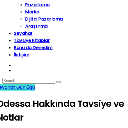
Pazarlama
Marka
Dijital Pazarlama
Araştırma
Seyahat
Tavsiye Kitaplar
Bunu da Denedim
İletişim
eyahat Günlüğü
Odessa Hakkında Tavsiye ve
Notlar