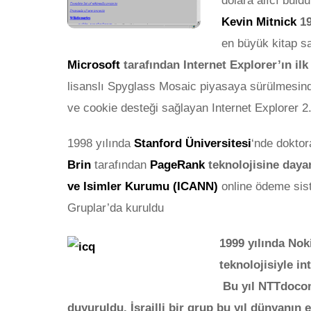
dolara alıcı buld
Kevin Mitnick
19
en büyük kitap sa
Microsoft
tarafından Internet Explorer’ın i
lisanslı Spyglass Mosaic piyasaya sürülmesind
ve cookie desteği sağlayan Internet Explorer 2.
1998 yılında
Stanford Üniversitesi
‘nde doktor
Brin
tarafından
PageRank
teknolojisine day
ve Isimler Kurumu (ICANN)
online ödeme si
Gruplar’da kuruldu
1999 yılında Nok
teknolojisiyle in
Bu yıl NTTdocom
duyuruldu. İsrailli bir grup bu yıl dünyanın