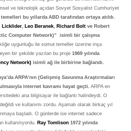
imsel ve teknolojik açıdan Sovyet Sosyalist Cumhuriyet
 temelleri bu yıllarda ABD tarafından ortaya atıldı.
 Licklider
,
Leo Beranek
,
Richard Bolt
ve Robert
actic Computer Network)”
isimli bir çalışma
kliğe uygunluğu ile somut temeller üzerine inşa
rleyen bir şekilde yazılan bu proje
1969 yılında
ncy Network)
isimli ağ ile birbirine bağlandı.
rnya’da ARPA’nın (Gelişmiş Savunma Araştırmaları
rulmasıyla internet kavramı hayat geçti.
ARPA en
ersitedeki ana bilgisayar ile bağlantı halindeydi. O
değildi ve kullanımı zordu. Aşamalı olarak birkaç yıl
anmaya başladı. O günlerde ise internet sadece
an kullanılıyordu.
Ray Tomlison
1972 yılında