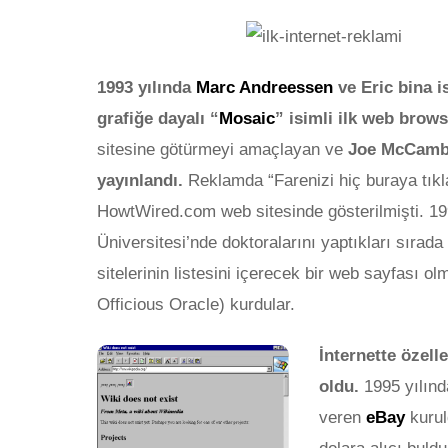
1993 yılında
Marc Andreessen
ve Eric bina is
grafiğe dayalı “
Mosaic
” isimli ilk web browse
sitesine götürmeyi amaçlayan ve
Joe McCamble
yayınlandı.
Reklamda “Farenizi hiç buraya tıkl
HowtWired.com web sitesinde gösterilmişti.
19
Üniversitesi’nde doktoralarını yaptıkları sırada
sitelerinin listesini içerecek bir web sayfası 
Officious Oracle) kurdular.
İnternette özell
oldu.
1995 yılınd
veren
eBay
kurul