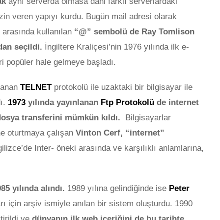
ak
aynı serverda olmasa dahi farklı serverlardaki
izin veren yapıyı kurdu. Bugün mail adresi olarak
ğ arasında kullanılan
“@” sembolü de Ray Tomlison
dan seçildi.
İngiltere Kraliçesi’nin 1976 yılında ilk e-
kri popüler hale gelmeye başladı.
nlanan
TELNET
protokolü ile uzaktaki bir bilgisayar ile
ı.
1973
yılında yayınlanan
Ftp Protokolü
de internet
 dosya transferini mümkün kıldı.
Bilgisayarlar
rine oturtmaya çalışan
Vinton Cerf, “internet”
ilizce’de Inter- öneki arasında ve karşılıklı anlamlarına,
LAMA
MARKA
85 yılında alındı.
1989 yılına gelindiğinde ise
Peter
rı için arşiv ismiyle anılan bir sistem oluşturdu. 1990
tirildi ve
dünyanın ilk web içeriğini de bu tarihte