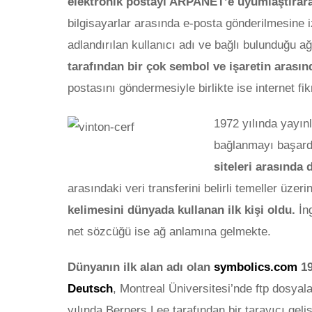
elektronik postayı ARPANET’e uyumlaştırar
bilgisayarlar arasında e-posta gönderilmesine 
adlandırılan kullanıcı adı ve bağlı bulunduğu a
tarafından bir çok sembol ve işaretin arasın
postasını göndermesiyle birlikte ise internet fi
1972 yılında yayı
bağlanmayı başard
siteleri arasında
arasındaki veri transferini belirli temeller üze
kelimesini dünyada kullanan ilk kişi oldu.
İng
net sözcüğü ise ağ anlamına gelmekte.
PAZAR
Dünyanın ilk alan adı olan
symbolics.com
19
Deutsch
, Montreal Üniversitesi’nde ftp dosyala
yılında Berners Lee tarafından bir tarayıcı geliş