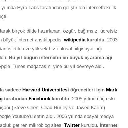
yılında Pyra Labs tarafından geliştirilen internetteki ilk
çti.
olarak birçok dilde hazırlanan, özgür, bağımsız, ücretsiz,
 büyük internet ansiklopedisi
wikipedia
kuruldu.
2003
n işletilen ve yüksek hızlı ulusal bilgisayar ağı
ldu.
Bu yıl bugün internetin en büyük iş arama ağı
Apple iTunes mağazasını yine bu yıl devreye aldı.
nda sadece
Harvard Üniversitesi
öğrencileri için
Mark
rg
tarafından
Facebook
kuruldu.
2005 yılında üç eski
ışanı (Steve Chen, Chad Hurley ve Jawed Karim)
Google Youtube’u satın aldı. 2006 yılında sosyal medya
 soluk getiren mikroblog sitesi
Twitter
kuruldu.
İnternet