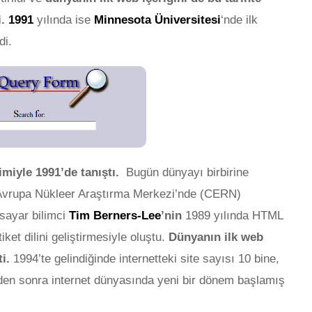
.
1991
yılında ise
Minnesota Üniversitesi
‘nde ilk
di.
nin Pazara Dönüştüğü
Türkiye’nin Göz
ya
Başarısı: Bilardo
ğustos 2025
14 Eylül 2025
miyle 1991’de tanıştı.
Bugün dünyayı birbirine
Avrupa Nükleer Araştırma Merkezi’nde (CERN)
isayar bilimci
Tim Berners-Lee
’nin
1989 yılında HTML
ket dilini geliştirmesiyle oluştu.
Dünyanın ilk web
i.
1994’te gelindiğinde internetteki site sayısı 10 bine,
den sonra internet dünyasında yeni bir dönem başlamış