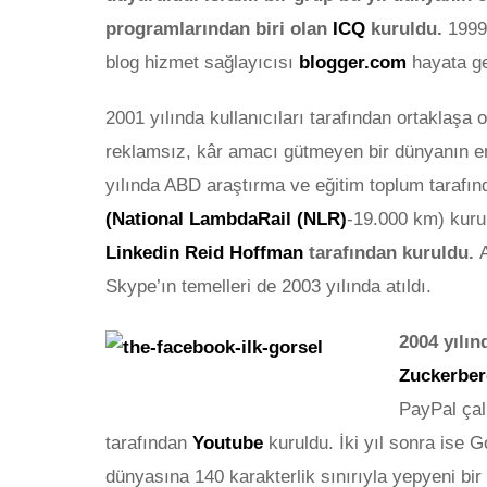
programlarından biri olan
ICQ
kuruldu.
1999 
blog hizmet sağlayıcısı
blogger.com
hayata ge
2001 yılında kullanıcıları tarafından ortaklaşa 
reklamsız, kâr amacı gütmeyen bir dünyanın en
yılında ABD araştırma ve eğitim toplum tarafında
(National LambdaRail (NLR)
-19.000 km) kuru
Linkedin
Reid Hoffman
tarafından kuruldu.
Skype’ın temelleri de 2003 yılında atıldı.
2004 yılı
Zuckerbe
PayPal çal
tarafından
Youtube
kuruldu. İki yıl sonra ise 
dünyasına 140 karakterlik sınırıyla yepyeni bir