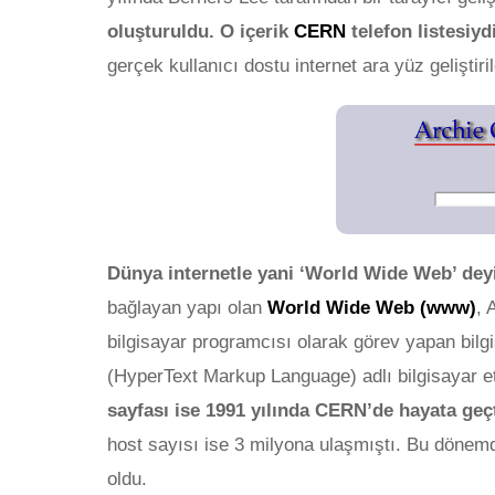
oluşturuldu.
O içerik
CERN
telefon listesiydi
gerçek kullanıcı dostu internet ara yüz geliştiril
Öfke
Dün
19 A
Dünya internetle yani ‘World Wide Web’ deyi
bağlayan yapı olan
World Wide Web (www)
, 
bilgisayar programcısı olarak görev yapan bilg
(HyperText Markup Language) adlı bilgisayar eti
sayfası ise 1991 yılında CERN’de hayata geçt
host sayısı ise 3 milyona ulaşmıştı. Bu dönem
oldu.