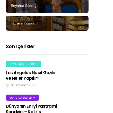
Seyahat Günlüğü
Tavsiye Kitaplar
Son İçerikler
SEYAHAT GÜNLÜĞÜ
Los Angeles Nasıl Gezilir
ve Neler Yapılır?
10 Temmuz 2026
BUNU DA DENEDIM
Dünyanın En İyi Pastrami
Sandviçi – Katz’s