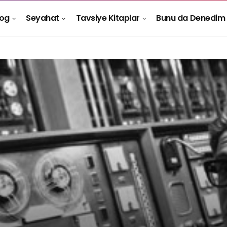
log
Seyahat
Tavsiye Kitaplar
Bunu da Denedim