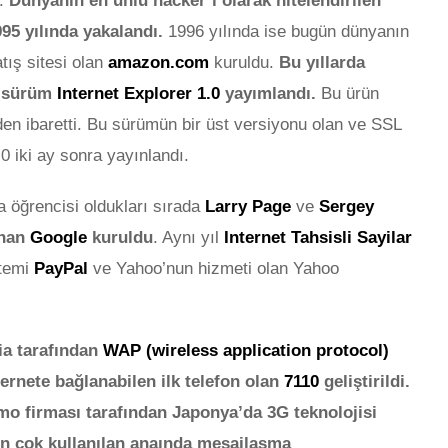
u.
D
ünyanın en ünlü hacker’ı olarak nitelendirilen
95 yılında yakalandı.
1996 yılında ise bugün dünyanın
tış sitesi olan
amazon.com
kuruldu.
Bu yıllarda
lk sürüm
Internet Explorer 1.0
yayımlandı.
Bu ürün
en ibaretti. Bu sürümün bir üst versiyonu olan ve SSL
0 iki ay sonra yayınlandı.
a öğrencisi oldukları sırada
Larry Page
ve
Sergey
anan
Google
kuruldu
. Aynı yıl
Internet Tahsisli Sayilar
stemi
PayPal
ve Yahoo’nun hizmeti olan Yahoo
ia tarafından
WAP (wireless application protocol)
ternete bağlanabilen ilk telefon olan
7110
geliştirildi.
o firması tarafından Japonya’da 3G teknolojisi
 en çok kullanılan anaında mesajlaşma