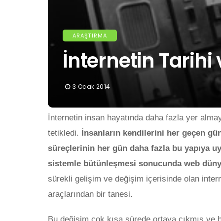
ARAŞTIRMA
İnternetin Tarih
3 Ocak 2014
İnternetin insan hayatında daha fazla yer almay
tetikledi.
İnsanların kendilerini her geçen gü
süreçlerinin her gün daha fazla bu yapıya u
sistemle bütünleşmesi sonucunda web dünyası
sürekli gelişim ve değişim içerisinde olan inter
araçlarından bir tanesi.
Bu değişim çok kısa sürede ortaya çıkmış ve ha