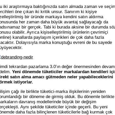
u iki araştırmaya baktığınızda satın almada zaman ve seçi
ercihleri öne çıkan iki kritik unsur. Sanırım ki kişiye
zelleştirilmiş bir üründe markaya kendini satın aldırma
onusunda her zaman daha büyük avantaj sağlayacağı da
adsınamaz bir gerçek. Tabi ki burada aksine bir durumda sö
onusu olabilir. Ayrıca kişiselleştirilmiş ürünlerin çevrimiçi
online) kanallarda paylaşım içerikleri de çok daha fazla
lacaktır. Dolayısıyla marka konuştuğu evreni de bu sayede
üyüyecektir.
imdi tekrardan pazarlama 3.0’ın değer önermesinden devam
delim.
Yeni dönemde tüketiciler markalardan kendileri içi
irekt satın alma amacı gütmeden neler yapabileceklerini
örmek istiyorlar.
ilişim çağı ile birlikte tüketici-marka ilişkilerinin yeniden
orumlandığı bir döneme de girmiş olduk. Bu dönemle birlikte
arkaların davranış modellerinde büyük bir değişim
erçekleşti. Aynı şekilde tüketiciler içinde geçerli. Bu yeni
önemde daha fazla bilinçlenen tüketicilerle bağ kurmak çok