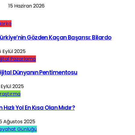
15 Haziran 2026
arka
ürkiye’nin Gözden Kaçan Başarısı: Bilardo
4 Eylül 2025
ijital Pazarlama
ijital Dünyanın Pentimentosu
 Eylül 2025
raştırma
n Hızlı Yol En Kısa Olan Mıdır?
5 Ağustos 2025
eyahat Günlüğü