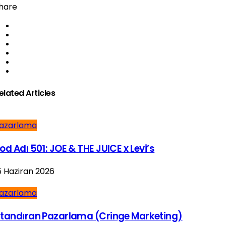
hare
elated Articles
azarlama
od Adı 501: JOE & THE JUICE x Levi’s
5 Haziran 2026
azarlama
tandıran Pazarlama (Cringe Marketing)