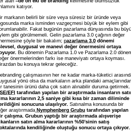
er alan
–de ön eki de branding
kelimesine olumsuzluk
nlamını katıyor.
ir markanın belirli bir süre veya süresiz bir üründe veya
ogosunda marka isminden vazgeçmesi büyük bir eylem gibi
orumlanabilir. Fakat bugünün pazarlama dünyasında bu büy
ylem gibi görülmemeli. Gelin pazarlama 3.0 çağının değer
nermesine şöyle bir bakalım;
p
azarlama 3.0
dönemi
şlevsel, duygusal ve manevi değer önermesini ortaya
oyuyor.
Bu dönemin Pazarlama 1.0 ve Pazarlama 2.0 döne
eğer önermelerinden farkı ise maneviyatı ortaya koyması.
irazdan bu konuya tekrar geleceğiz.
ebranding çalışmasının her ne kadar marka-tüketici arasınd
uygusal yönü olsa da markaların arka plandaki amaçlarında
ir tanesinin ürünü daha çok satın alınabilir duruma getirmek.
SE/EFI
tarafından yapılan bir araştırmada insanların satı
lma kararlarının 2,5 saniye gibi kısa bir zaman diliminde
erildiğini sonucuna ulaşılıyor.
Satınalma konusunda bir
iğer araştırmada
Nymphenberg Grubu
tarafından yapılan
ir çalışma. Grubun yaptığı bir araştırmada alışverişe
ıkanların satın alma kararlarının %50’sinin satış
oktalarında kendiliğinde oluştuğu sonucu ortaya çıkıyor.