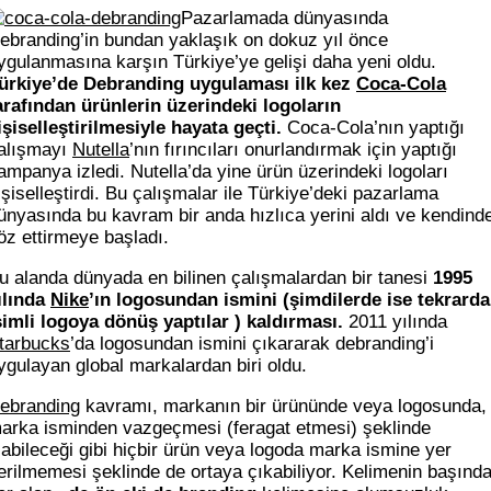
Pazarlamada dünyasında
ebranding’in bundan yaklaşık on dokuz yıl önce
ygulanmasına karşın Türkiye’ye gelişi daha yeni oldu.
ürkiye’de Debranding uygulaması ilk kez
Coca-Cola
arafından ürünlerin üzerindeki logoların
işiselleştirilmesiyle hayata geçti.
Coca-Cola’nın yaptığı
alışmayı
Nutella
’nın fırıncıları onurlandırmak için yaptığı
ampanya izledi. Nutella’da yine ürün üzerindeki logoları
işiselleştirdi. Bu çalışmalar ile Türkiye’deki pazarlama
ünyasında bu kavram bir anda hızlıca yerini aldı ve kendind
öz ettirmeye başladı.
u alanda dünyada en bilinen çalışmalardan bir tanesi
1995
ılında
Nike
’ın logosundan ismini (şimdilerde ise tekrard
simli logoya dönüş yaptılar ) kaldırması.
2011 yılında
tarbucks
’da logosundan ismini çıkararak debranding’i
ygulayan global markalardan biri oldu.
ebranding
kavramı, markanın bir ürününde veya logosunda,
arka isminden vazgeçmesi (feragat etmesi) şeklinde
labileceği gibi hiçbir ürün veya logoda marka ismine yer
erilmemesi şeklinde de ortaya çıkabiliyor. Kelimenin başınd