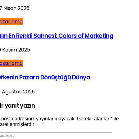
7 Nisan 2026
azarlama
ılın En Renkli Sahnesi: Colors of Marketing
0 Kasım 2025
azarlama
fkenin Pazara Dönüştüğü Dünya
9 Ağustos 2025
ir yanıt yazın
-posta adresiniz yayınlanmayacak.
Gerekli alanlar
*
ile
şaretlenmişlerdir