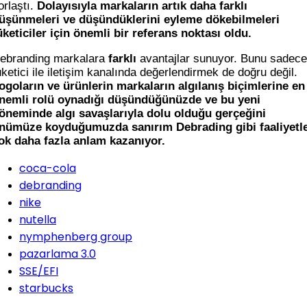
orlaştı.
Dolayısıyla markaların artık daha farklı
üşünmeleri ve düşündüklerini eyleme dökebilmeleri
üketiciler için önemli bir referans noktası oldu.
ebranding markalara
farklı
avantajlar sunuyor. Bunu sadece
üketici ile iletişim kanalında değerlendirmek de doğru değil.
ogoların ve ürünlerin markaların algılanış biçimlerine en
nemli rolü oynadığı düşündüğünüzde ve bu yeni
öneminde algı savaşlarıyla dolu olduğu gerçeğini
nümüze koyduğumuzda sanırım Debrading gibi faaliyetl
ok daha fazla anlam kazanıyor.
coca-cola
debranding
nike
nutella
nymphenberg group
pazarlama 3.0
SSE/EFI
starbucks