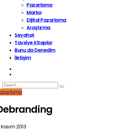
Pazarlama
Marka
Dijital Pazarlama
Araştırma
Seyahat
Tavsiye Kitaplar
Bunu da Denedim
İletişim
azarlama
Debranding
 Kasım 2013