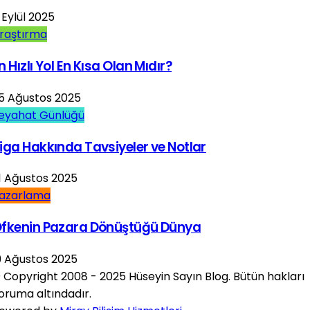
 Eylül 2025
raştırma
n Hızlı Yol En Kısa Olan Mıdır?
5 Ağustos 2025
eyahat Günlüğü
iga Hakkında Tavsiyeler ve Notlar
1 Ağustos 2025
azarlama
fkenin Pazara Dönüştüğü Dünya
9 Ağustos 2025
 Copyright 2008 - 2025 Hüseyin Sayın Blog. Bütün hakları
oruma altındadır.