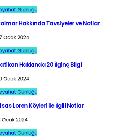
eyahat Günlüğü
olmar Hakkında Tavsiyeler ve Notlar
7 Ocak 2024
eyahat Günlüğü
atikan Hakkında 20 İlginç Bilgi
0 Ocak 2024
eyahat Günlüğü
lsas Loren Köyleri ile İlgili Notlar
3 Ocak 2024
eyahat Günlüğü