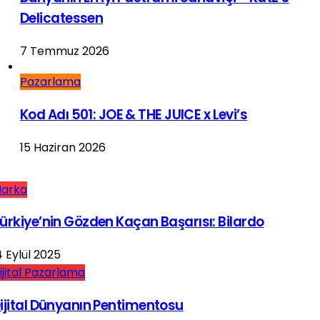
Delicatessen
7 Temmuz 2026
Pazarlama
Kod Adı 501: JOE & THE JUICE x Levi’s
15 Haziran 2026
arka
ürkiye’nin Gözden Kaçan Başarısı: Bilardo
4 Eylül 2025
ijital Pazarlama
ijital Dünyanın Pentimentosu