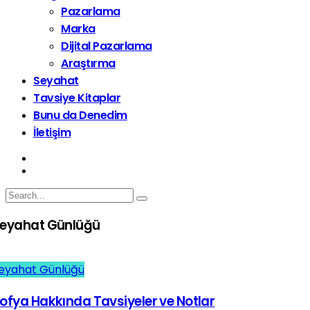
Pazarlama
Marka
Dijital Pazarlama
Araştırma
Seyahat
Tavsiye Kitaplar
Bunu da Denedim
İletişim
eyahat Günlüğü
eyahat Günlüğü
ofya Hakkında Tavsiyeler ve Notlar