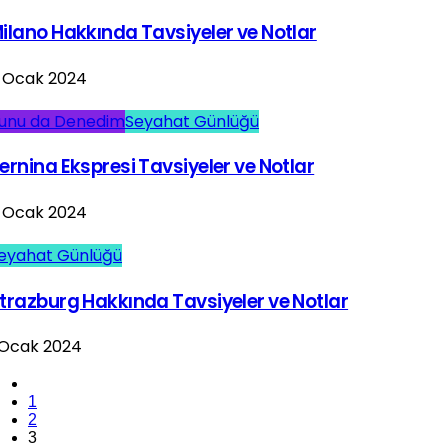
ilano Hakkında Tavsiyeler ve Notlar
 Ocak 2024
unu da Denedim
Seyahat Günlüğü
ernina Ekspresi Tavsiyeler ve Notlar
 Ocak 2024
eyahat Günlüğü
trazburg Hakkında Tavsiyeler ve Notlar
 Ocak 2024
1
2
3