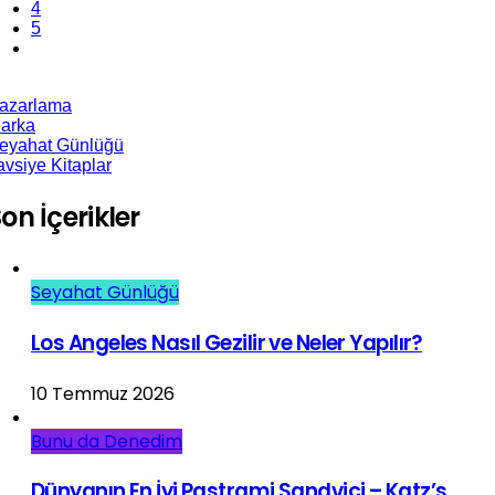
4
5
azarlama
arka
eyahat Günlüğü
avsiye Kitaplar
on İçerikler
Seyahat Günlüğü
Los Angeles Nasıl Gezilir ve Neler Yapılır?
10 Temmuz 2026
Bunu da Denedim
Dünyanın En İyi Pastrami Sandviçi – Katz’s