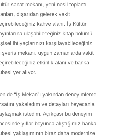
ültür sanat mekanı, yeni nesil toplantı
lanları, dışarıdan gelerek vakit
eçirebileceğiniz kahve alanı, İş Kültür
ayınlarına ulaşabileceğiniz kitap bölümü,
işisel ihtiyaçlarınızı karşılayabileceğiniz
lışveriş mekanı, uygun zamanlarda vakit
eçirebileceğiniz etkinlik alanı ve banka
ubesi yer alıyor.
en de “İş Mekan”ı yakından deneyimleme
ırsatını yakaladım ve detayları heyecanla
aylaşmak istedim. Açıkçası bu deneyim
ncesinde yıllar boyunca alıştığımız banka
ubesi yaklaşımının biraz daha modernize