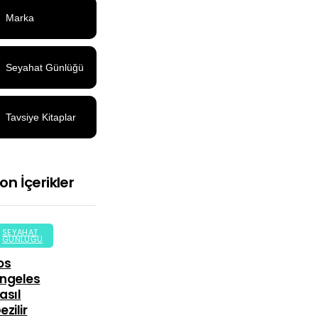
Marka
Seyahat Günlüğü
Tavsiye Kitaplar
on İçerikler
SEYAHAT
GÜNLÜĞÜ
os
ngeles
asıl
ezilir