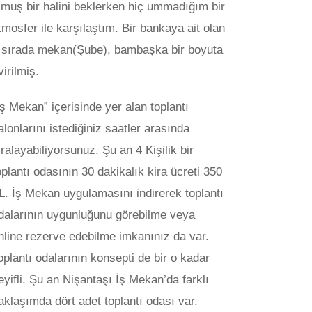
lmuş bir halini beklerken hiç ummadığım bir
tmosfer ile karşılaştım. Bir bankaya ait olan
 sırada mekan(Şube), bambaşka bir boyuta
virilmiş.
İş Mekan” içerisinde yer alan toplantı
alonlarını istediğiniz saatler arasında
iralayabiliyorsunuz. Şu an 4 Kişilik bir
oplantı odasının 30 dakikalık kira ücreti 350
L. İş Mekan uygulamasını indirerek toplantı
dalarının uygunluğunu görebilme veya
nline rezerve edebilme imkanınız da var.
oplantı odalarının konsepti de bir o kadar
eyifli. Şu an Nişantaşı İş Mekan’da farklı
aklaşımda dört adet toplantı odası var.