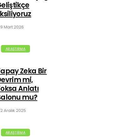
eliştikçe
ksiliyoruz
9 Mart 2026
ARAŞTIRMA
apay Zeka Bir
evrim mi,
oksa Anlatı
Balonu mu?
2 Aralık 2025
ARAŞTIRMA