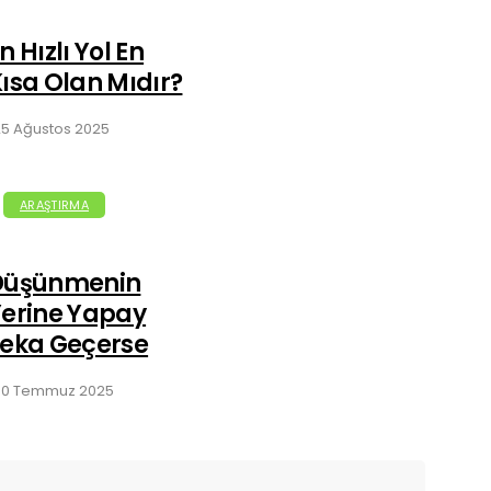
n Hızlı Yol En
ısa Olan Mıdır?
25 Ağustos 2025
ARAŞTIRMA
Düşünmenin
Yerine Yapay
Zeka Geçerse
30 Temmuz 2025