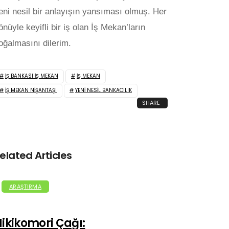
eni nesil bir anlayışın yansıması olmuş. Her
önüyle keyifli bir iş olan İş Mekan’ların
oğalmasını dilerim.
İŞ BANKASI İŞ MEKAN
İŞ MEKAN
İŞ MEKAN NIŞANTAŞI
YENI NESIL BANKACILIK
SHARE
elated Articles
ARAŞTIRMA
ikikomori Çağı: