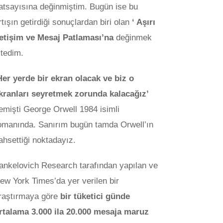
atsayısına değinmiştim. Bugün ise bu
rtışın getirdiği sonuçlardan biri olan
‘ Aşırı
letişim ve Mesaj Patlaması’na
değinmek
stedim.
Her yerde bir ekran olacak ve biz o
kranları seyretmek zorunda kalacağız’
emişti George Orwell 1984 isimli
omanında. Sanırım bugün tamda Orwell’ın
ahsettiği noktadayız.
ankelovich Research tarafından yapılan ve
ew York Times’da yer verilen bir
raştırmaya göre
bir tüketici günde
rtalama 3.000 ila 20.000 mesaja maruz