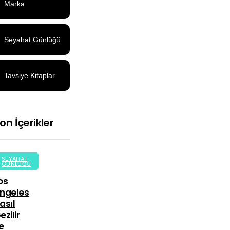
Marka
Seyahat Günlüğü
Tavsiye Kitaplar
on İçerikler
SEYAHAT
GÜNLÜĞÜ
os
ngeles
asıl
ezilir
e