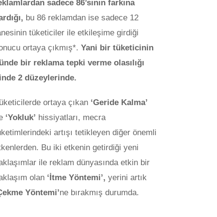
eklamlardan sadece 86’sının farkına
ardığı,
bu 86 reklamdan ise sadece 12
anesinin tüketiciler ile etkileşime girdiği
onucu ortaya çıkmış*.
Yani bir tüketicinin
ünde bir reklama tepki verme olasılığı
inde 2 düzeylerinde.
üketicilerde ortaya çıkan
‘Geride Kalma’
e
‘Yokluk’
hissiyatları, mecra
üketimlerindeki artışı tetikleyen diğer önemli
tkenlerden. Bu iki etkenin getirdiği yeni
aklaşımlar ile reklam dünyasında etkin bir
aklaşım olan
‘İtme Yöntemi’,
yerini artık
Çekme Yöntemi’
ne bırakmış durumda.