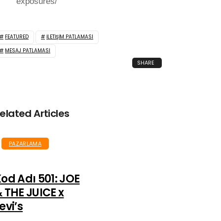
exposures/
FEATURED
ILETIŞIM PATLAMASI
MESAJ PATLAMASI
SHARE
elated Articles
PAZARLAMA
od Adı 501: JOE
 THE JUICE x
evi’s