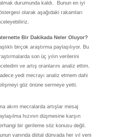
almak durumunda kaldı. Bunun en iyi
östergesi olarak aşağıdaki rakamları
nceleyebiliriz.
nternette Bir Dakikada Neler Oluyor?
aşlıklı birçok araştırma paylaşılıyor. Bu
raştırmalarda son üç yılın verilerini
nceledim ve artış oranlarını analiz ettim.
adece yedi mecrayı analiz etmem dahi
elişmeyi göz önüne sermeye yetti.
na akım mecralarda artışlar mesaj
aylaşılma hızının düşmesine karşın
erhangi bir gerileme söz konusu değil.
unun yanında dijital dünyada her yıl yeni