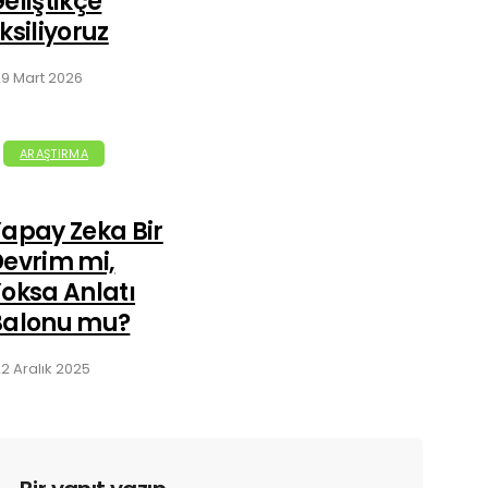
eliştikçe
ksiliyoruz
9 Mart 2026
ARAŞTIRMA
apay Zeka Bir
evrim mi,
oksa Anlatı
Balonu mu?
2 Aralık 2025