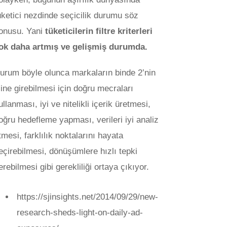
üketici nezdinde seçicilik durumu söz
onusu. Yani
tüketicilerin filtre kriterleri
ok daha artmış ve gelişmiş durumda.
urum böyle olunca markaların binde 2’nin
çine girebilmesi için doğru mecraları
ullanması, iyi ve nitelikli içerik üretmesi,
oğru hedefleme yapması, verileri iyi analiz
tmesi, farklılık noktalarını hayata
eçirebilmesi, dönüşümlere hızlı tepki
erebilmesi gibi gerekliliği ortaya çıkıyor.
https://sjinsights.net/2014/09/29/new-
research-sheds-light-on-daily-ad-