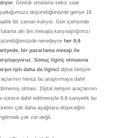
alıyor.
Günlük ortalama sekiz saat
yuduğumuzu düşündüğünüzde geriye 16
aatlik bir zaman kalıyor. Gün içerisinde
rtalama altı bin mesajla karşılaştığımızı
üşündüğümüzde neredeyse
her 9,6
aniyede, bir pazarlama mesajı ile
arşılaşıyoruz. Sonuç ilginç olmasına
arşın işin daha da ilginci
dijital iletişim
raçlarının henüz bu araştırmaya dahil
dilmemiş olması. Dijital iletişim araçlarının
a sürece dahil edilmesiyle 9,6 saniyelik bu
ürenin çok daha aşağılara düşeceğini
ngörmek çok zor değil.