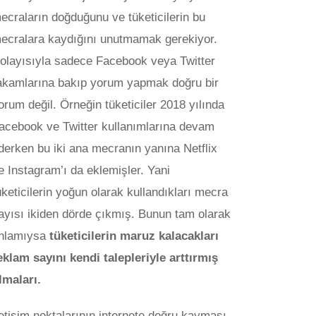
ecraların doğduğunu ve tüketicilerin bu
ecralara kaydığını unutmamak gerekiyor.
olayısıyla sadece Facebook veya Twitter
akamlarına bakıp yorum yapmak doğru bir
orum değil. Örneğin tüketiciler 2018 yılında
acebook ve Twitter kullanımlarına devam
derken bu iki ana mecranın yanına Netflix
e Instagram’ı da eklemişler. Yani
üketicilerin yoğun olarak kullandıkları mecra
ayısı ikiden dörde çıkmış. Bunun tam olarak
nlamıysa
tüketicilerin maruz kalacakları
eklam sayını kendi talepleriyle arttırmış
lmaları.
letişim noktalarının internete doğru kayması,