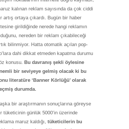
aruz kalınan reklam sayısında da çok ciddi
ir artış ortaya çıkardı. Bugün bir haber
itesine girildiğinde nerede hangi reklamın
lduğunu, nereden bir reklam çıkabileceği
rtık bilinmiyor. Hatta otomatik açılan pop-
p’lara dahi dikkat etmeden kapatma durumu
öz konusu.
Bu davranış şekli öylesine
nemli bir seviyeye gelmiş olacak ki bu
onu literatüre ‘Banner Körlüğü’ olarak
eçmiş durumda.
aşka bir araştırmanın sonuçlarına göreyse
ir tüketicinin günlük 5000’in üzerinde
eklama maruz kaldığı,
tüketicilerin bu