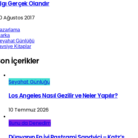
lgı Gerçek Olandır
0 Ağustos 2017
azarlama
arka
eyahat Günlüğü
avsiye Kitaplar
on İçerikler
Seyahat Günlüğü
Los Angeles Nasıl Gezilir ve Neler Yapılır?
10 Temmuz 2026
Bunu da Denedim
Dünyanın En İyi Pastrami Sandviçi – Katz’s