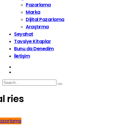
Pazarlama
Marka
Dijital Pazarlama
Araştırma
Seyahat
Tavsiye Kitaplar
Bunu da Denedim
İletişim
al ries
azarlama