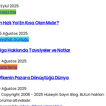
 Eylül 2025
raştırma
n Hızlı Yol En Kısa Olan Mıdır?
5 Ağustos 2025
eyahat Günlüğü
iga Hakkında Tavsiyeler ve Notlar
1 Ağustos 2025
azarlama
fkenin Pazara Dönüştüğü Dünya
9 Ağustos 2025
 Copyright 2008 - 2025 Hüseyin Sayın Blog. Bütün hakları
oruma altındadır.