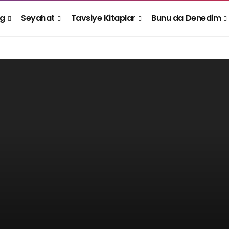
og
Seyahat
Tavsiye Kitaplar
Bunu da Denedim