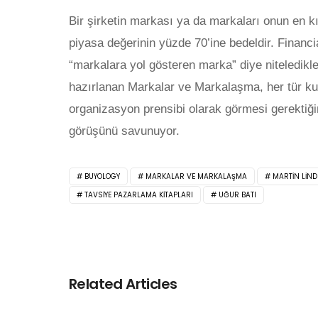
Bir şirketin markası ya da markaları onun en kı
piyasa değerinin yüzde 70’ine bedeldir. Financi
“markalara yol gösteren marka” diye niteledikler
hazırlanan Markalar ve Markalaşma, her tür k
organizasyon prensibi olarak görmesi gerektiği
görüşünü savunuyor.
BUYOLOGY
MARKALAR VE MARKALAŞMA
MARTIN LIN
TAVSIYE PAZARLAMA KITAPLARI
UĞUR BATI
Related Articles