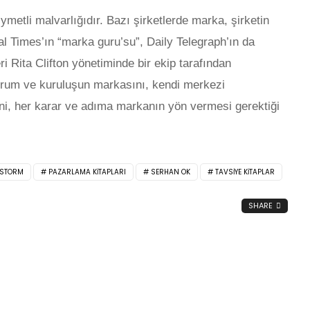
ymetli malvarlığıdır. Bazı şirketlerde marka, şirketin
al Times’ın “marka guru’su”, Daily Telegraph’ın da
i Rita Clifton yönetiminde bir ekip tarafından
urum ve kuruluşun markasını, kendi merkezi
ni, her karar ve adıma markanın yön vermesi gerektiği
DSTORM
PAZARLAMA KITAPLARI
SERHAN OK
TAVSIYE KITAPLAR
SHARE