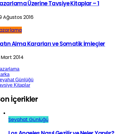
azarlama Üzerine Tavsiye Kitaplar – 1
9 Ağustos 2016
azarlama
atın Alma Kararları ve Somatik İmleçler
 Mart 2014
azarlama
arka
eyahat Günlüğü
avsiye Kitaplar
on İçerikler
Seyahat Günlüğü
Los Angeles Nasıl Gezilir ve Neler Yapılır?