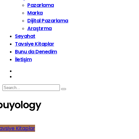
Pazarlama
Marka
Dijital Pazarlama
Araştırma
Seyahat
Tavsiye Kitaplar
Bunu da Denedim
İletişim
buyology
avsiye Kitaplar