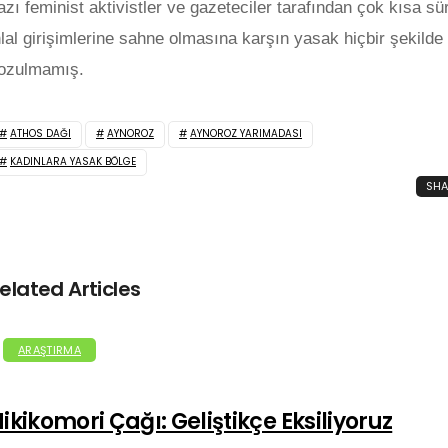
azı feminist aktivistler ve gazeteciler tarafından çok kısa sür
hlal girişimlerine sahne olmasına karşın yasak hiçbir şekilde
ozulmamış.
ATHOS DAĞI
AYNOROZ
AYNOROZ YARIMADASI
KADINLARA YASAK BÖLGE
SHA
elated Articles
ARAŞTIRMA
ikikomori Çağı: Geliştikçe Eksiliyoruz