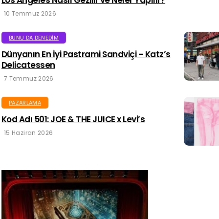
10 Temmuz 2026
BUNU DA DENEDIM
Dünyanın En İyi Pastrami Sandviçi – Katz’s
Delicatessen
7 Temmuz 2026
PAZARLAMA
Kod Adı 501: JOE & THE JUICE x Levi’s
15 Haziran 2026