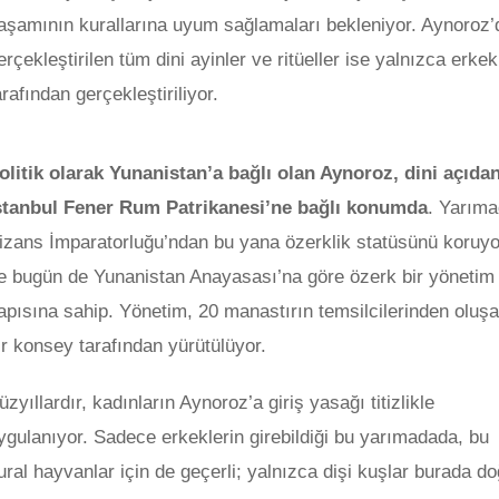
aşamının kurallarına uyum sağlamaları bekleniyor. Aynoroz’
erçekleştirilen tüm dini ayinler ve ritüeller ise yalnızca erkek
arafından gerçekleştiriliyor.
olitik olarak Yunanistan’a bağlı olan Aynoroz, dini açıda
stanbul Fener Rum Patrikanesi’ne bağlı konumda
. Yarıma
izans İmparatorluğu’ndan bu yana özerklik statüsünü koruyo
e bugün de Yunanistan Anayasası’na göre özerk bir yönetim
apısına sahip. Yönetim, 20 manastırın temsilcilerinden oluş
ir konsey tarafından yürütülüyor.
üzyıllardır, kadınların Aynoroz’a giriş yasağı titizlikle
ygulanıyor. Sadece erkeklerin girebildiği bu yarımadada, bu
ural hayvanlar için de geçerli; yalnızca dişi kuşlar burada do