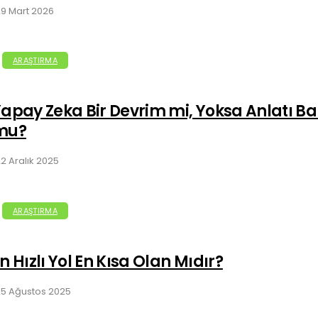
9 Mart 2026
ARAŞTIRMA
apay Zeka Bir Devrim mi, Yoksa Anlatı B
mu?
2 Aralık 2025
ARAŞTIRMA
n Hızlı Yol En Kısa Olan Mıdır?
25 Ağustos 2025