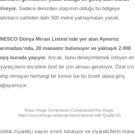
iliniyor.
Sadece denizden ulaşımın olduğu bu bölgeye
adınların sahilden dahi 500 metre yaklaşmaları yasak.
NESCO Dünya Mirası Listesi’nde yer alan Aynoroz
arımadası’nda, 20 manastır bulunuyor ve yaklaşık 2.000
eşiş burada yaşıyor.
Ancak, bunu deneyimlemek isteyen er
iyaretçilerin öncelikle özel bir izin alması gerekiyor. Özel iz
ahip olmayan herhangi bir kimse ise bu özerk alana giriş
ağlayamıyor.
Mass Image Compressor Compressed this image.
https://sourceforge.net/projects/icompress/ with Quality:65
ünlük ziyaretçi sayısı sınırlı tutuluyor ve ziyaretçilerin mana