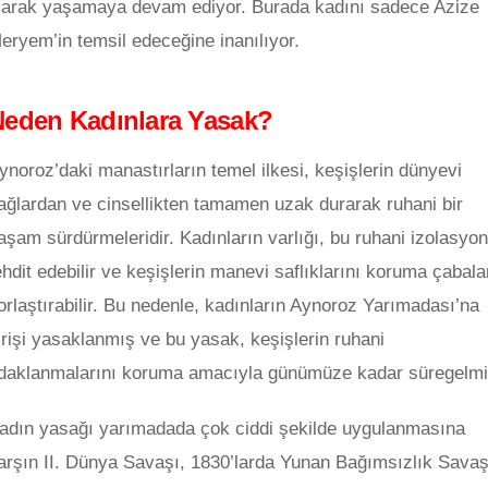
larak yaşamaya devam ediyor. Burada kadını sadece Azize
eryem’in temsil edeceğine inanılıyor.
eden Kadınlara Yasak?
ynoroz’daki manastırların temel ilkesi, keşişlerin dünyevi
ağlardan ve cinsellikten tamamen uzak durarak ruhani bir
aşam sürdürmeleridir. Kadınların varlığı, bu ruhani izolasyo
ehdit edebilir ve keşişlerin manevi saflıklarını koruma çabala
orlaştırabilir. Bu nedenle, kadınların Aynoroz Yarımadası’na
irişi yasaklanmış ve bu yasak, keşişlerin ruhani
daklanmalarını koruma amacıyla günümüze kadar süregelmiş
adın yasağı yarımadada çok ciddi şekilde uygulanmasına
arşın II. Dünya Savaşı, 1830’larda Yunan Bağımsızlık Savaş