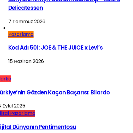
Delicatessen
7 Temmuz 2026
Pazarlama
Kod Adı 501: JOE & THE JUICE x Levi’s
15 Haziran 2026
arka
ürkiye’nin Gözden Kaçan Başarısı: Bilardo
4 Eylül 2025
ijital Pazarlama
ijital Dünyanın Pentimentosu