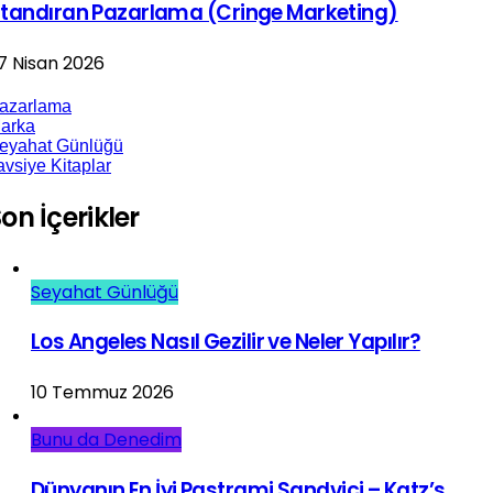
tandıran Pazarlama (Cringe Marketing)
7 Nisan 2026
azarlama
arka
eyahat Günlüğü
avsiye Kitaplar
on İçerikler
Seyahat Günlüğü
Los Angeles Nasıl Gezilir ve Neler Yapılır?
10 Temmuz 2026
Bunu da Denedim
Dünyanın En İyi Pastrami Sandviçi – Katz’s