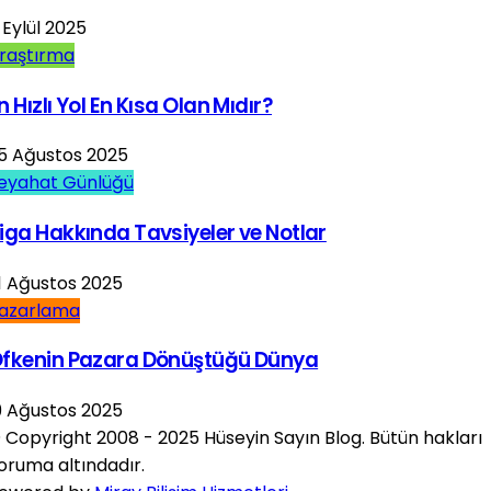
 Eylül 2025
raştırma
n Hızlı Yol En Kısa Olan Mıdır?
5 Ağustos 2025
eyahat Günlüğü
iga Hakkında Tavsiyeler ve Notlar
1 Ağustos 2025
azarlama
fkenin Pazara Dönüştüğü Dünya
9 Ağustos 2025
 Copyright 2008 - 2025 Hüseyin Sayın Blog. Bütün hakları
oruma altındadır.