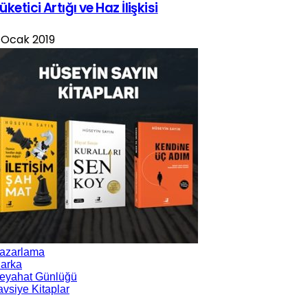
üketici Artığı ve Haz İlişkisi
 Ocak 2019
azarlama
arka
eyahat Günlüğü
avsiye Kitaplar