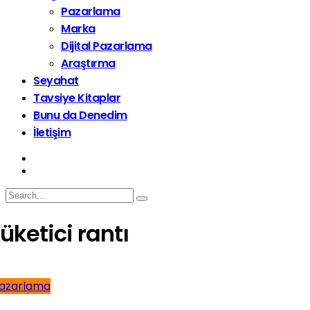
Pazarlama
Marka
Dijital Pazarlama
Araştırma
Seyahat
Tavsiye Kitaplar
Bunu da Denedim
İletişim
tüketici rantı
azarlama