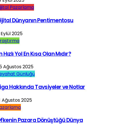
4 Eylül 2025
ijital Pazarlama
ijital Dünyanın Pentimentosu
 Eylül 2025
raştırma
n Hızlı Yol En Kısa Olan Mıdır?
5 Ağustos 2025
eyahat Günlüğü
iga Hakkında Tavsiyeler ve Notlar
1 Ağustos 2025
azarlama
fkenin Pazara Dönüştüğü Dünya