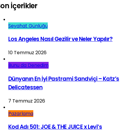
on İçerikler
Seyahat Günlüğü
Los Angeles Nasıl Gezilir ve Neler Yapılır?
10 Temmuz 2026
Bunu da Denedim
Dünyanın En İyi Pastrami Sandviçi – Katz’s
Delicatessen
7 Temmuz 2026
Pazarlama
Kod Adı 501: JOE & THE JUICE x Levi’s