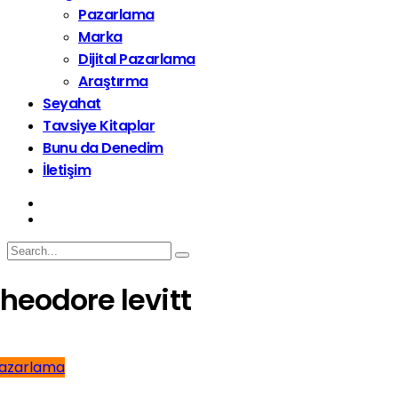
Pazarlama
Marka
Dijital Pazarlama
Araştırma
Seyahat
Tavsiye Kitaplar
Bunu da Denedim
İletişim
theodore levitt
azarlama