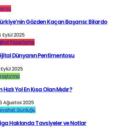
arka
ürkiye’nin Gözden Kaçan Başarısı: Bilardo
4 Eylül 2025
ijital Pazarlama
ijital Dünyanın Pentimentosu
 Eylül 2025
raştırma
n Hızlı Yol En Kısa Olan Mıdır?
5 Ağustos 2025
eyahat Günlüğü
iga Hakkında Tavsiyeler ve Notlar