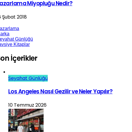
azarlama Miyopluğu Nedir?
6 Şubat 2018
azarlama
arka
eyahat Günlüğü
avsiye Kitaplar
on İçerikler
Seyahat Günlüğü
Los Angeles Nasıl Gezilir ve Neler Yapılır?
10 Temmuz 2026