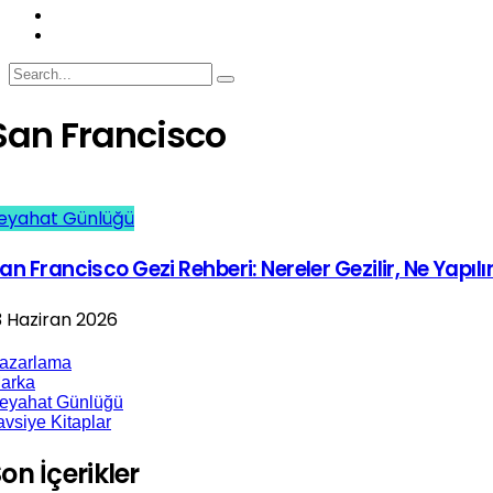
San Francisco
eyahat Günlüğü
an Francisco Gezi Rehberi: Nereler Gezilir, Ne Yapılı
3 Haziran 2026
azarlama
arka
eyahat Günlüğü
avsiye Kitaplar
on İçerikler