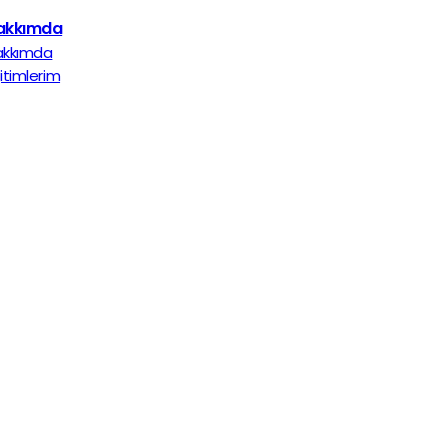
akkımda
akkımda
itimlerim