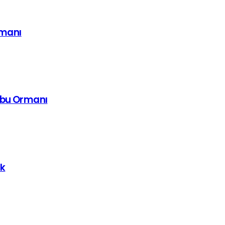
imanı
mbu Ormanı
uk