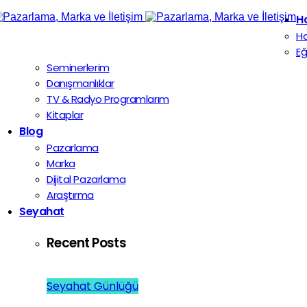
H
H
Eğ
Seminerlerim
Danışmanlıklar
TV & Radyo Programlarım
Kitaplar
Blog
Pazarlama
Marka
Dijital Pazarlama
Araştırma
Seyahat
Recent Posts
Seyahat Günlüğü